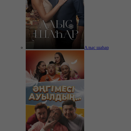
Алыс шаһар