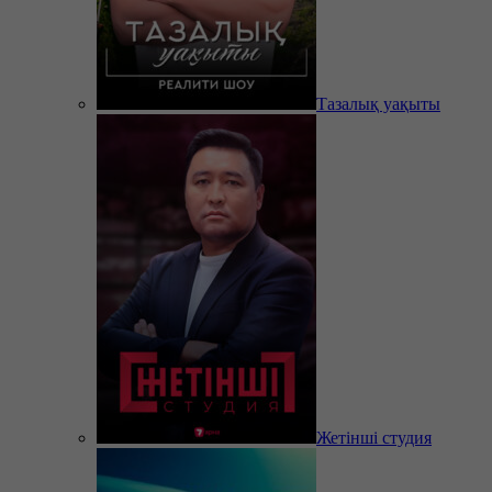
Тазалық уақыты
Жетінші студия