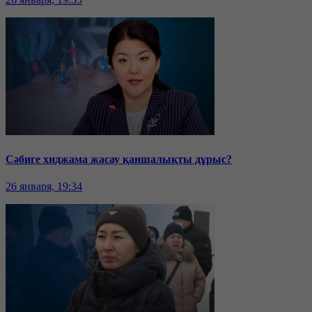
Сәбиге хиджама жасау қаншалықты дұрыс?
26 января, 19:34