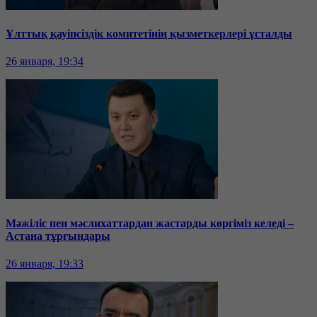
Ұлттық қауіпсіздік комитетінің қызметкерлері ұсталды
26 января, 19:34
Мәжіліс пен мәслихаттардан жастарды көргіміз келеді –
Астана тұрғындары
26 января, 19:33