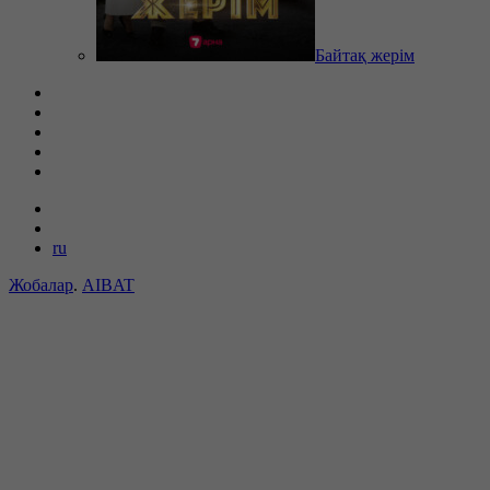
Байтақ жерім
ru
Жобалар
.
AIBAT