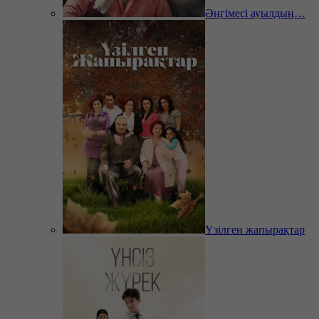
Әңгімесі ауылдың…
Үзілген жапырақтар