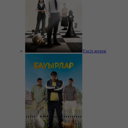
Үнсіз жүрек