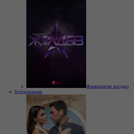
Жарқыраған жұлдыз
Телехикаялар