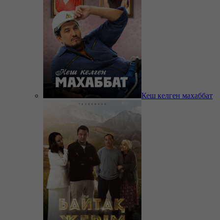
Кеш келген махаббат