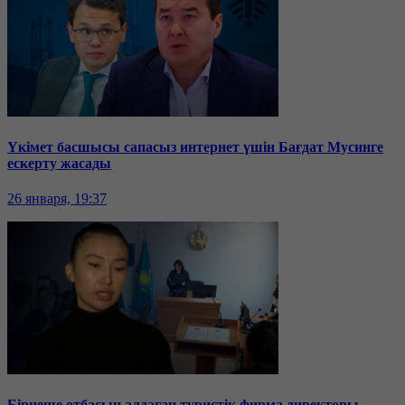
Үкімет басшысы сапасыз интернет үшін Бағдат Мусинге
ескерту жасады
26 января, 19:37
Бірнеше отбасын алдаған туристік фирма директоры