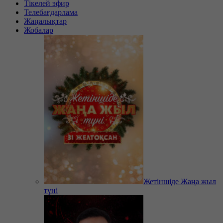
Тікелей эфир
Телебағдарлама
Жаңалықтар
Жобалар
Жетіншіде Жаңа жыл
түні