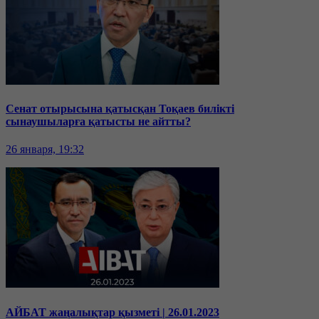
Сенат отырысына қатысқан Тоқаев билікті
сынаушыларға қатысты не айтты?
26 января, 19:32
АЙБАТ жаңалықтар қызметі | 26.01.2023