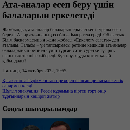
Ата-аналар есеп беру үшін
балаларын еркелетеді
Жамбылдық ата-аналар балаларын еркелеткені туралы есеп
береді. Ал әр ата-ананың есебін әкімдер тексереді. Облыстық
Білім басқармасының жаңа жобасы «Еркелету сағаты» деп
аталады. Талабы – үй тапсырмасы ретінде кешкісін ата-аналар
балаларының бетінен сүйіп тұрған сәтін суретке түсіріп,
сынып жетекшіге жібереді. Бұл ноу-хауды қоғам қалай
қабылдады?
Пятница, 14 октября 2022, 19:55
Қазақстанға Түрікменстан президенті алғаш рет мемлекеттік
сапармен келді
Шұғыл эвакуация: Ресей құрамына кірген төрт өңір
тұрғындарын көшіріп жатыр
Соңғы шығарылымдар