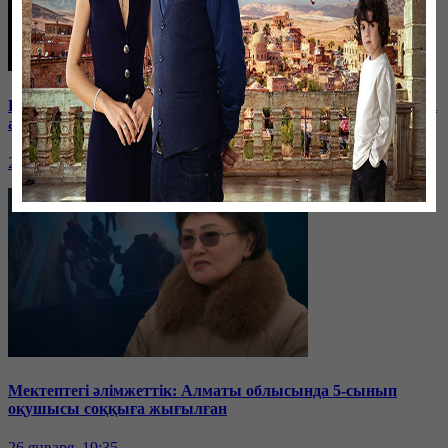
Баспанасын ала алмай жүрген бір топ шымкенттік әкімдік
алдына түнеуге келді
26 января, 19:35
Мектептегі әлімжеттік: Алматы облысында 5-сынып
оқушысы соққыға жығылған
26 января, 19:35