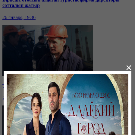
сотталып жатыр
26 января, 19:36
×
Таразда ТЭЦ қызметкерлері жалақы көтеруді талап етті
26 января, 19:36