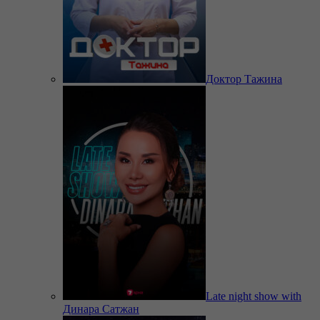
Доктор Тажина
Late night show with
Динара Сатжан