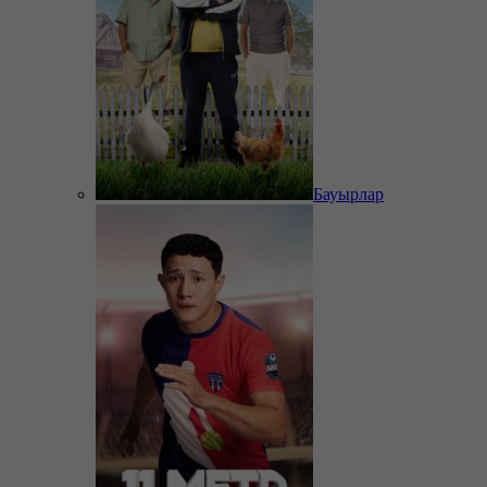
Бауырлар