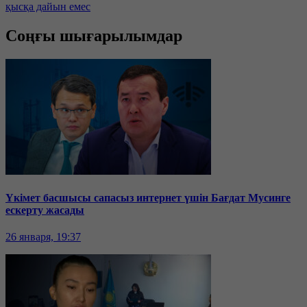
қысқа дайын емес
Соңғы шығарылымдар
Үкімет басшысы сапасыз интернет үшін Бағдат Мусинге
ескерту жасады
26 января, 19:37