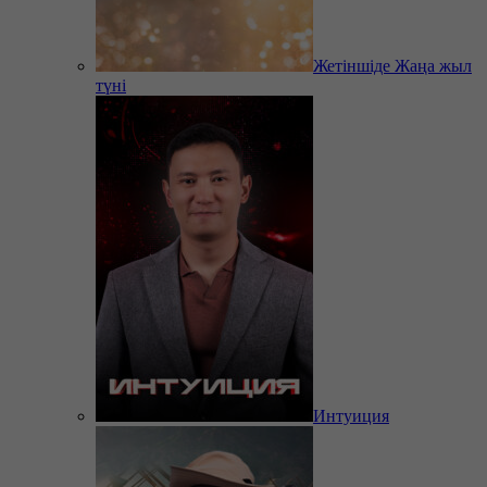
Жетіншіде Жаңа жыл
түні
Интуиция