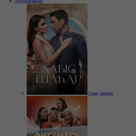
Телехикаялар
Алыс шаһар