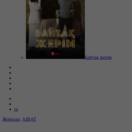
Байтақ жерім
ru
Жобалар
.
AIBAT