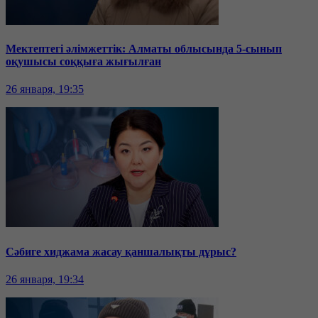
Мектептегі әлімжеттік: Алматы облысында 5-сынып
оқушысы соққыға жығылған
26 января, 19:35
Сәбиге хиджама жасау қаншалықты дұрыс?
26 января, 19:34