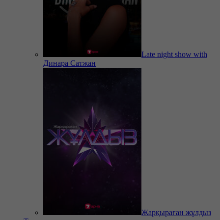
Late night show with
Динара Сатжан
Жарқыраған жұлдыз