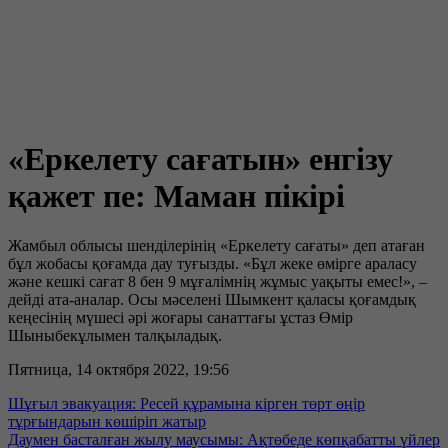
«Еркелету сағатын» енгізу
қажет пе: Маман пікірі
Жамбыл облысы шенділерінің «Еркелету сағаты» деп атаған
бұл жобасы қоғамда дау туғызды. «Бұл жеке өмірге араласу
және кешкі сағат 8 бен 9 мұғалімнің жұмыс уақыты емес!», –
дейді ата-аналар. Осы мәселені Шымкент қаласы қоғамдық
кеңесінің мүшесі әрі жоғары санаттағы ұстаз Өмір
Шыныбекұлымен талқыладық.
Пятница, 14 октября 2022, 19:56
Шұғыл эвакуация: Ресей құрамына кірген төрт өңір
тұрғындарын көшіріп жатыр
Даумен басталған жылу маусымы: Ақтөбеде көпқабатты үйлер