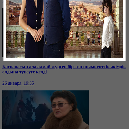
26 января, 19:36
Баспанасын ала алмай жүрген бір топ шымкенттік әкімдік
алдына түнеуге келді
26 января, 19:35