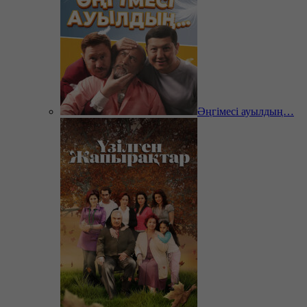
Әңгімесі ауылдың…