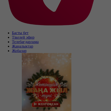
Басты бет
Тікелей эфир
Телебағдарлама
Жаңалықтар
Жобалар