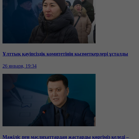
Ұлттық қауіпсіздік комитетінің қызметкерлері ұсталды
26 января, 19:34
Мәжіліс пен мәслихаттардан жастарды көргіміз келеді –