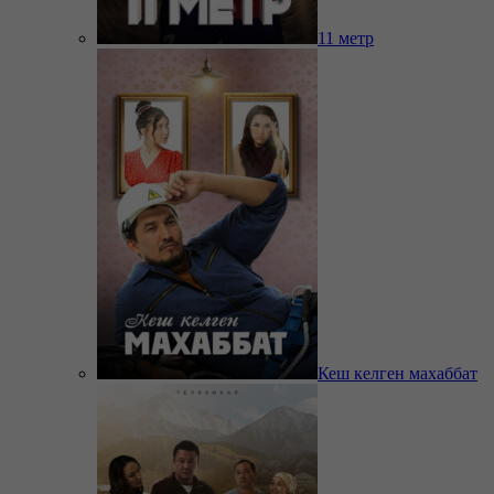
11 метр
Кеш келген махаббат