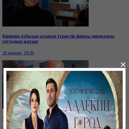
Бірнеше отбасын алдаған туристік фирма директоры
сотталып жатыр
26 января, 19:36
×
Таразда ТЭЦ қызметкерлері жалақы көтеруді талап етті