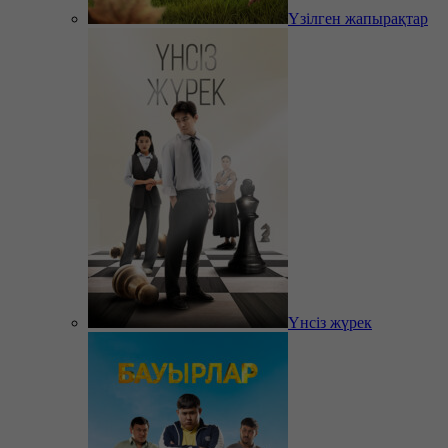
Үзілген жапырақтар
Үнсіз жүрек