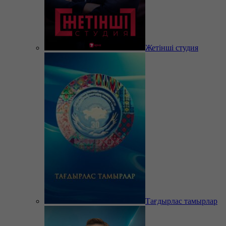
Жетінші студия
Тағдырлас тамырлар