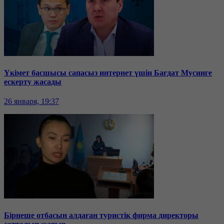
Үкімет басшысы сапасыз интернет үшін Бағдат Мусинге
ескерту жасады
26 января, 19:37
Бірнеше отбасын алдаған туристік фирма директоры