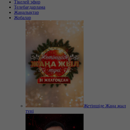
Тікелей эфир
Телебағдарлама
Жаңалықтар
Жобалар
Жетіншіде Жаңа жыл
түні