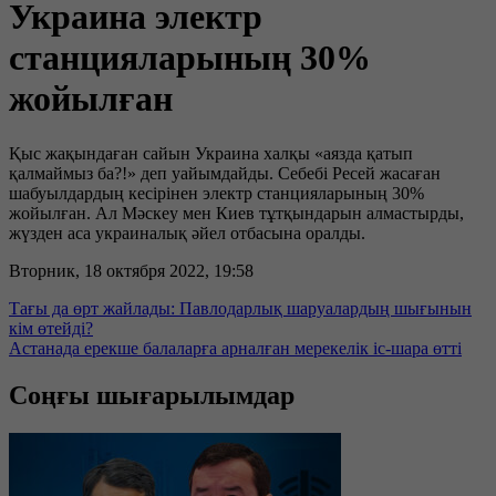
Украина электр
станцияларының 30%
жойылған
Қыс жақындаған сайын Украина халқы «аязда қатып
қалмаймыз ба?!» деп уайымдайды. Себебі Ресей жасаған
шабуылдардың кесірінен электр станцияларының 30%
жойылған. Ал Мәскеу мен Киев тұтқындарын алмастырды,
жүзден аса украиналық әйел отбасына оралды.
Вторник, 18 октября 2022, 19:58
Тағы да өрт жайлады: Павлодарлық шаруалардың шығынын
кім өтейді?
Астанада ерекше балаларға арналған мерекелік іс-шара өтті
Соңғы шығарылымдар