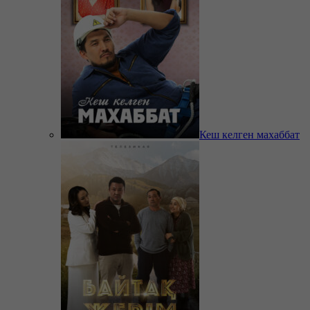
Кеш келген махаббат