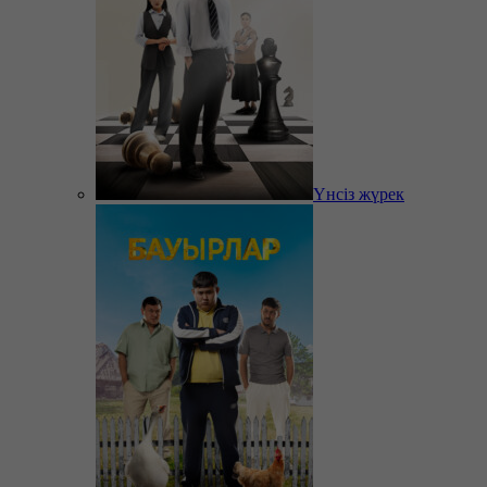
Үнсіз жүрек