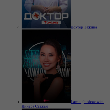
Доктор Тажина
Late night show with
Динара Сатжан