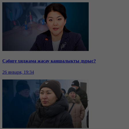
Сәбиге хиджама жасау қаншалықты дұрыс?
26 января, 19:34