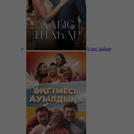
Алыс шаһар