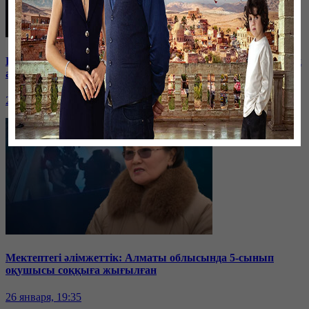
Баспанасын ала алмай жүрген бір топ шымкенттік әкімдік
алдына түнеуге келді
26 января, 19:35
Мектептегі әлімжеттік: Алматы облысында 5-сынып
оқушысы соққыға жығылған
26 января, 19:35