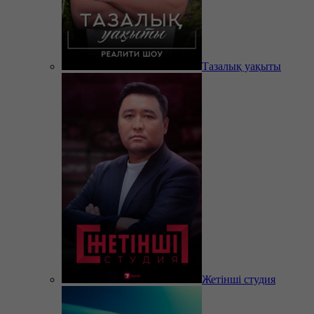
Тазалық уақыты
Жетінші студия