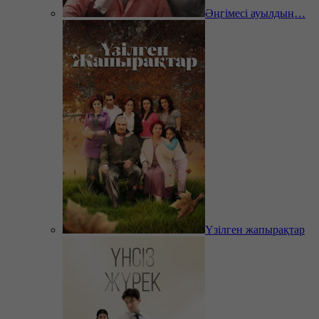
Әңгімесі ауылдың…
Үзілген жапырақтар