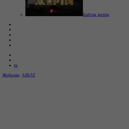
Байтақ жерім
ru
Жобалар
.
AIBAT