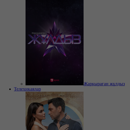
Жарқыраған жұлдыз
Телехикаялар