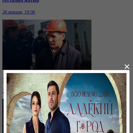
сотталып жатыр
26 января, 19:36
×
Таразда ТЭЦ қызметкерлері жалақы көтеруді талап етті
26 января, 19:36