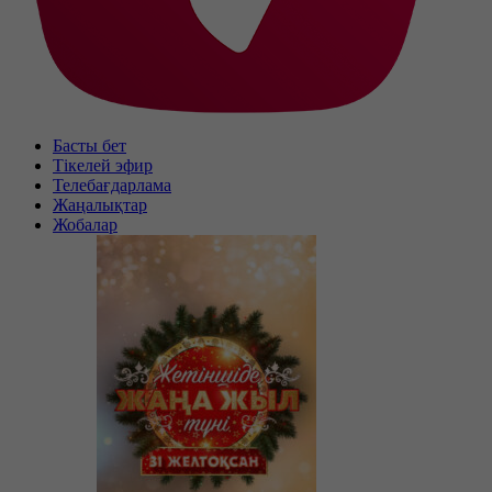
Басты бет
Тікелей эфир
Телебағдарлама
Жаңалықтар
Жобалар