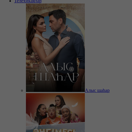
Телехикаялар
Алыс шаһар