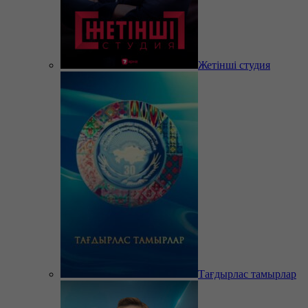
Жетінші студия
Тағдырлас тамырлар