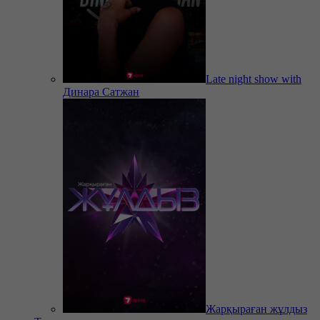
Late night show with
Динара Сатжан
Жарқыраған жұлдыз