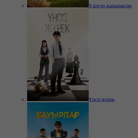
Үзілген жапырақтар
Үнсіз жүрек