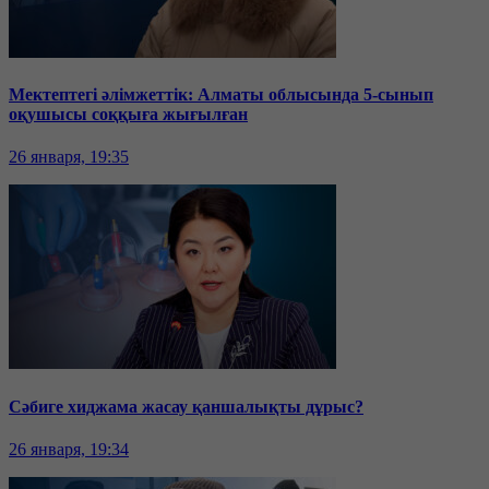
Мектептегі әлімжеттік: Алматы облысында 5-сынып
оқушысы соққыға жығылған
26 января, 19:35
Сәбиге хиджама жасау қаншалықты дұрыс?
26 января, 19:34