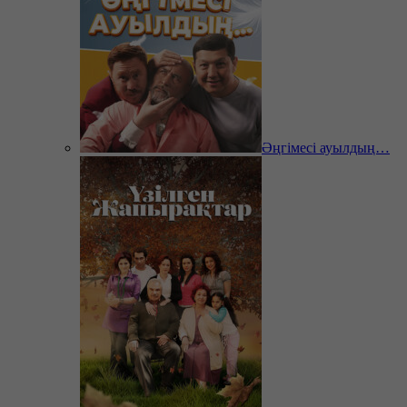
Әңгімесі ауылдың…