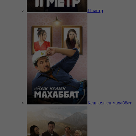
11 метр
Кеш келген махаббат