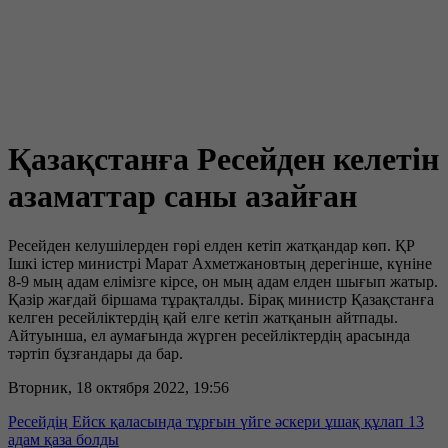
Қазақстанға Ресейден келетін
азаматтар саны азайған
Ресейден келушілерден гөрі елден кетіп жатқандар көп. ҚР
Ішкі істер министрі Марат Ахметжановтың дерегінше, күніне
8-9 мың адам елімізге кірсе, он мың адам елден шығып жатыр.
Қазір жағдай біршама тұрақталды. Бірақ министр Қазақстанға
келген ресейліктердің қай елге кетіп жатқанын айтпады.
Айтуынша, ел аумағында жүрген ресейліктердің арасында
тәртіп бұзғандары да бар.
Вторник, 18 октября 2022, 19:56
Ресейдің Ейск қаласында тұрғын үйге әскери ұшақ құлап 13
адам қаза болды