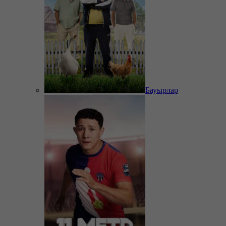
Бауырлар