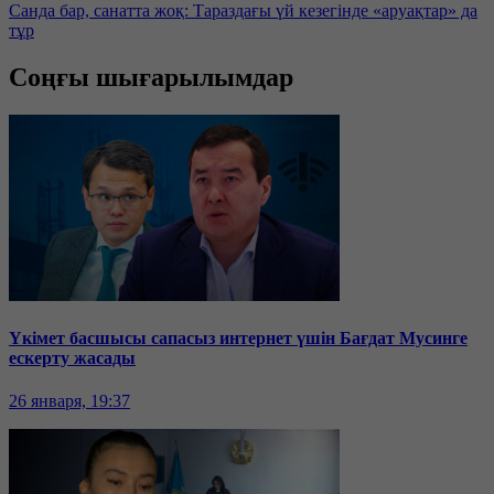
Санда бар, санатта жоқ: Тараздағы үй кезегінде «аруақтар» да
тұр
Соңғы шығарылымдар
Үкімет басшысы сапасыз интернет үшін Бағдат Мусинге
ескерту жасады
26 января, 19:37