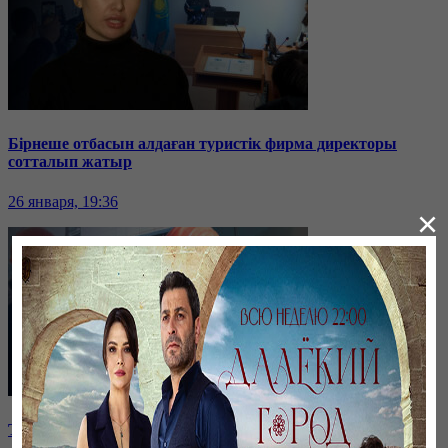
Бірнеше отбасын алдаған туристік фирма директоры
сотталып жатыр
26 января, 19:36
×
Таразда ТЭЦ қызметкерлері жалақы көтеруді талап етті