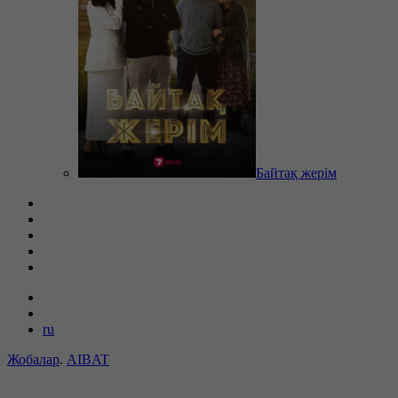
Байтақ жерім
ru
Жобалар
.
AIBAT