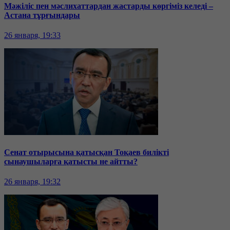
Мәжіліс пен мәслихаттардан жастарды көргіміз келеді –
Астана тұрғындары
26 января, 19:33
Сенат отырысына қатысқан Тоқаев билікті
сынаушыларға қатысты не айтты?
26 января, 19:32