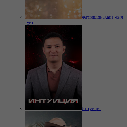
Жетіншіде Жаңа жыл
түні
Интуиция