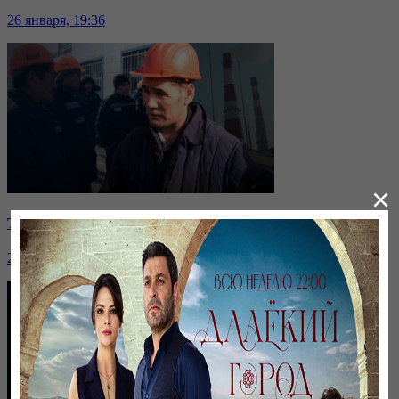
26 января, 19:36
×
Таразда ТЭЦ қызметкерлері жалақы көтеруді талап етті
26 января, 19:36