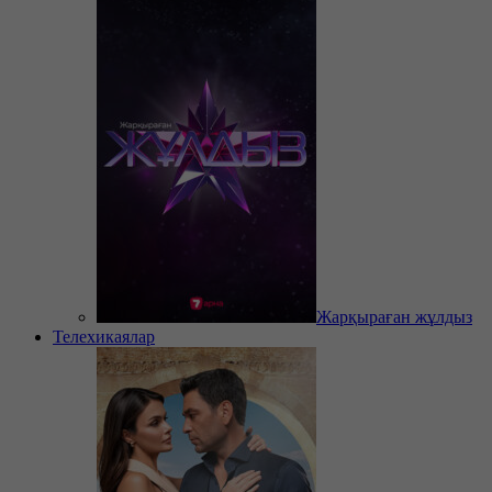
Жарқыраған жұлдыз
Телехикаялар