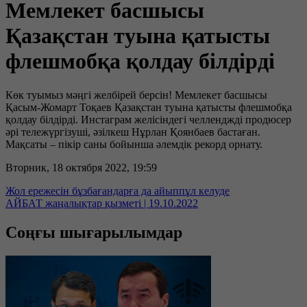
Мемлекет басшысы
Қазақстан туына қатысты
флешмобқа қолдау білдірді
Көк туымыз мәңгі желбірей берсін! Мемлекет басшысы
Қасым-Жомарт Тоқаев Қазақстан туына қатысты флешмобқа
қолдау білдірді. Инстаграм желісіндегі челленджді продюсер
әрі тележүргізуші, әзілкеш Нұрлан Қоянбаев бастаған.
Мақсаты – пікір саны бойынша әлемдік рекорд орнату.
Вторник, 18 октября 2022, 19:59
Жол ережесін бұзбағандарға да айыппұл келуде
АЙБАТ жаңалықтар қызметі | 19.10.2022
Соңғы шығарылымдар