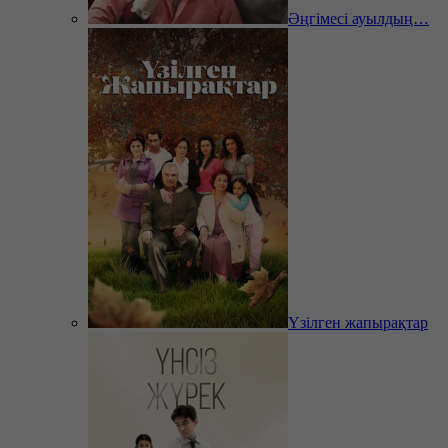
Әңгімесі ауылдың…
Үзілген жапырақтар