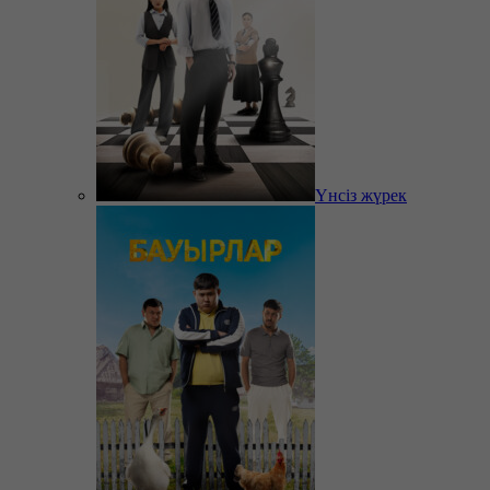
Үнсіз жүрек