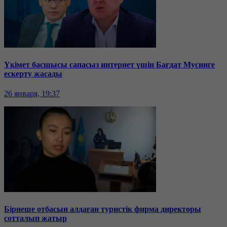
Үкімет басшысы сапасыз интернет үшін Бағдат Мусинге
ескерту жасады
26 января, 19:37
Бірнеше отбасын алдаған туристік фирма директоры
сотталып жатыр