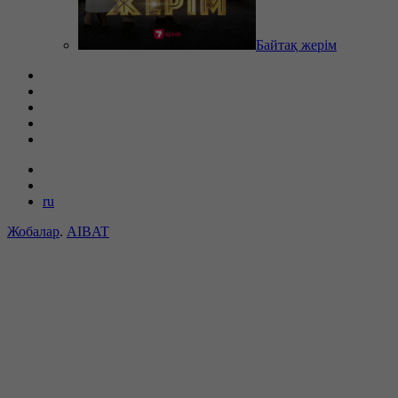
Байтақ жерім
ru
Жобалар
.
AIBAT