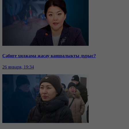
Сәбиге хиджама жасау қаншалықты дұрыс?
26 января, 19:34