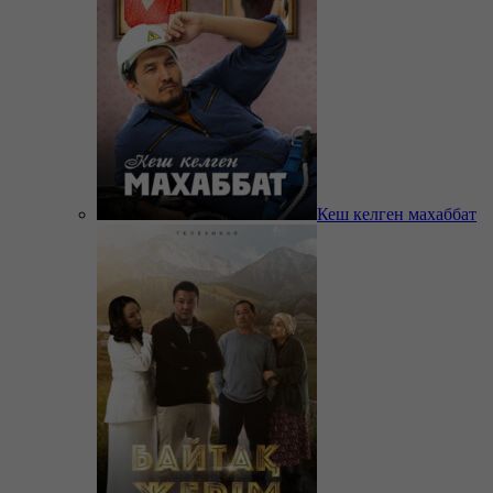
Кеш келген махаббат