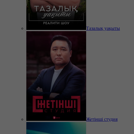
Тазалық уақыты
Жетінші студия