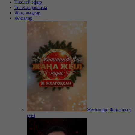
Тікелей эфир
Телебағдарлама
Жаңалықтар
Жобалар
Жетіншіде Жаңа жыл
түні