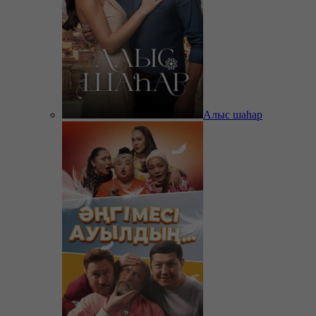
Алыс шаһар