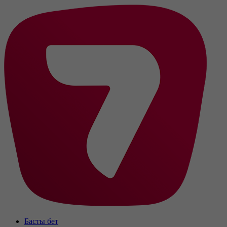
Басты бет