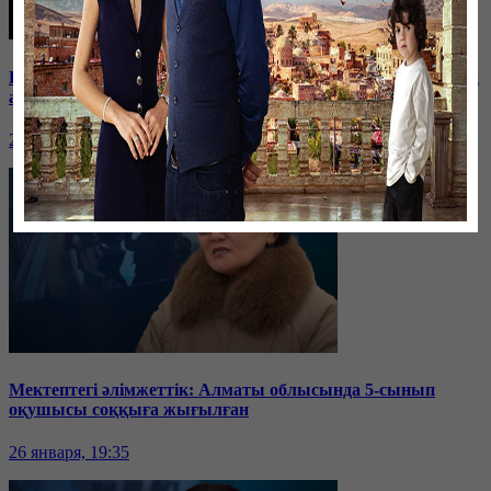
Баспанасын ала алмай жүрген бір топ шымкенттік әкімдік
алдына түнеуге келді
26 января, 19:35
Мектептегі әлімжеттік: Алматы облысында 5-сынып
оқушысы соққыға жығылған
26 января, 19:35