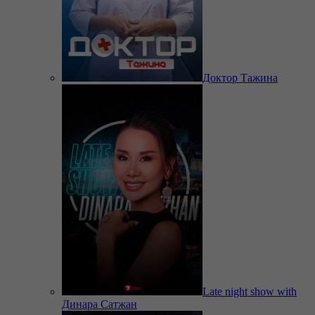
Доктор Тажина
Late night show with
Динара Сатжан