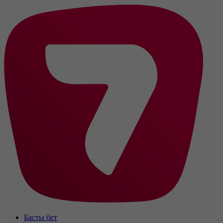
Басты бет