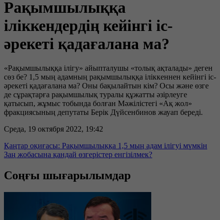
Рақымшылыққа
іліккендердің кейінгі іс-
әрекеті қадағалана ма?
«Рақымшылыққа ілігу» айыпталушы «толық ақталады» деген
сөз бе? 1,5 мың адамның рақымшылыққа іліккеннен кейінгі іс-
әрекеті қадағалана ма? Оны бақылайтын кім? Осы және өзге
де сұрақтарға рақымшылық туралы құжатты әзірлеуге
қатысып, жұмыс тобында болған Мәжілістегі «Ақ жол»
фракциясының депутаты Берік Дүйсенбинов жауап береді.
Среда, 19 октября 2022, 19:42
Қаңтар оқиғасы: Рақымшылыққа 1,5 мың адам ілігуі мүмкін
Заң жобасына қандай өзгерістер енгізілмек?
Соңғы шығарылымдар