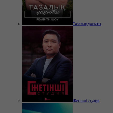
Тазалық уақыты
Жетінші студия