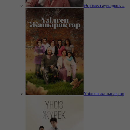
Әңгімесі ауылдың…
Үзілген жапырақтар