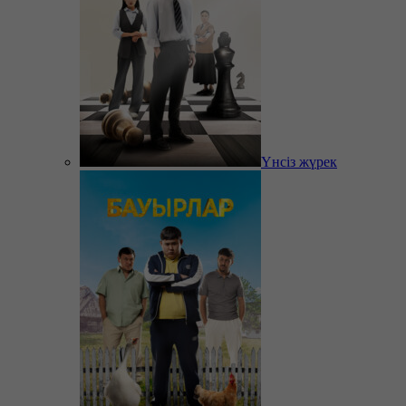
Үнсіз жүрек