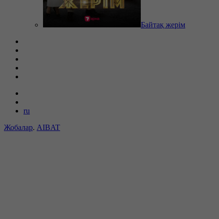
Байтақ жерім
ru
Жобалар
.
AIBAT