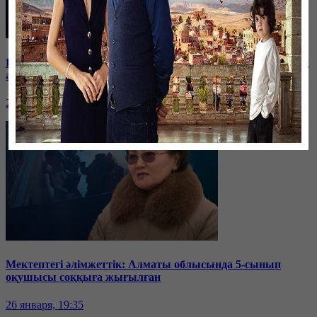
Баспанасын ала алмай жүрген бір топ шымкенттік әкімдік
алдына түнеуге келді
26 января, 19:35
Мектептегі әлімжеттік: Алматы облысында 5-сынып
оқушысы соққыға жығылған
26 января, 19:35