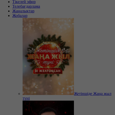
Тікелей эфир
Телебағдарлама
Жаңалықтар
Жобалар
Жетіншіде Жаңа жыл
түні