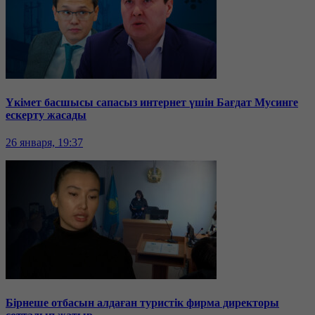
Үкімет басшысы сапасыз интернет үшін Бағдат Мусинге
ескерту жасады
26 января, 19:37
Бірнеше отбасын алдаған туристік фирма директоры