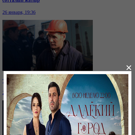
сотталып жатыр
26 января, 19:36
×
Таразда ТЭЦ қызметкерлері жалақы көтеруді талап етті
26 января, 19:36