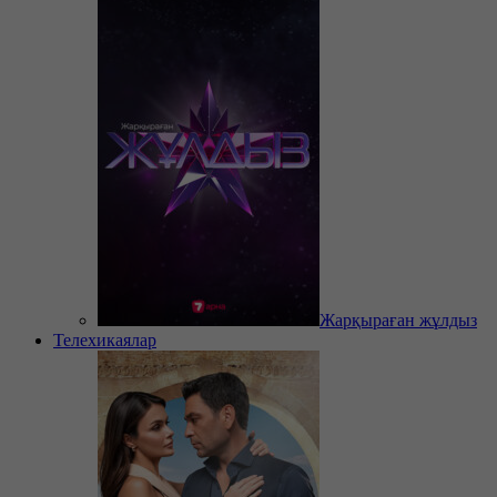
Жарқыраған жұлдыз
Телехикаялар