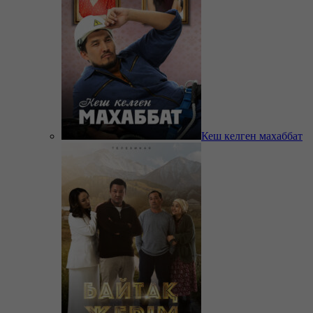
Кеш келген махаббат