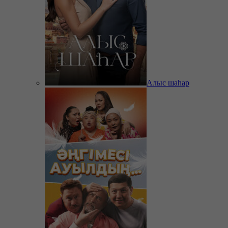
Алыс шаһар