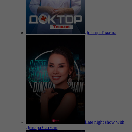
Доктор Тажина
Late night show with
Динара Сатжан