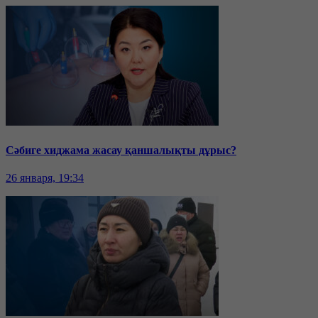
Сәбиге хиджама жасау қаншалықты дұрыс?
26 января, 19:34