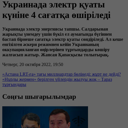
Украинада электр қуаты
күніне 4 сағатқа өшіріледі
Украинада электр энергиясы тапшы. Салдарынан
жарықты үнемдеу үшін бүкіл ел аумағында бүгіннен
бастап бірнеше сағатқа электр қуаты сөндіріледі. Ал кеше
енгізілген әскери режимнен кейін Украинаның
оккупацияланған өңірлерінен тұрғындарды көшіру
жалғасып жатыр. Жансая Қапасқызы толығырақ.
Четверг, 20 октября 2022, 19:50
«Астана LRT-ға» тағы миллиардтар бөлінеді: жұрт не дейді?
«Нұрлы жермен» берілген үйлердің жылуы жоқ – Тараз
тұрғындары
Соңғы шығарылымдар