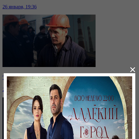
26 января, 19:36
×
Таразда ТЭЦ қызметкерлері жалақы көтеруді талап етті
26 января, 19:36