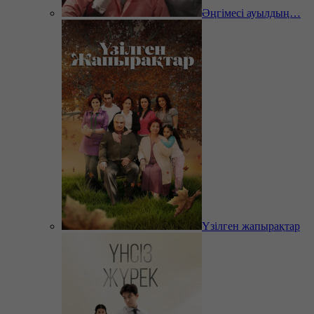
Әңгімесі ауылдың…
Үзілген жапырақтар