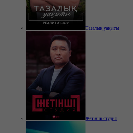
Тазалық уақыты
Жетінші студия