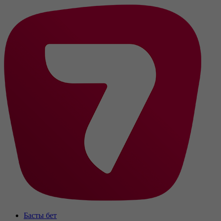
Басты бет