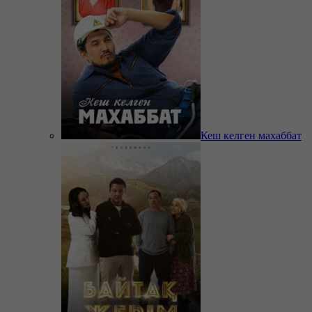
Кеш келген махаббат