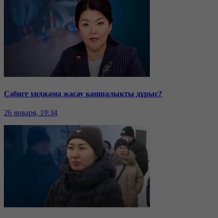
Сәбиге хиджама жасау қаншалықты дұрыс?
26 января, 19:34