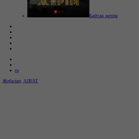
Байтақ жерім
ru
Жобалар
.
AIBAT