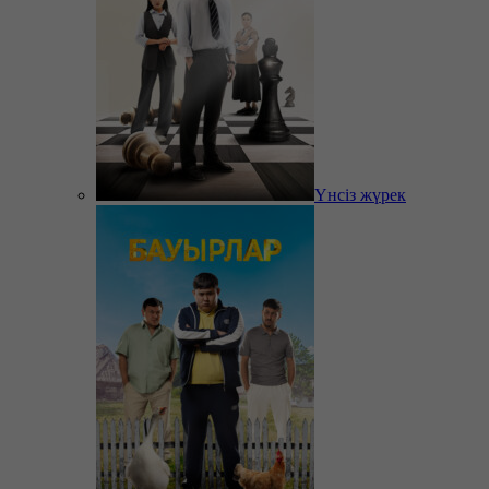
Үнсіз жүрек