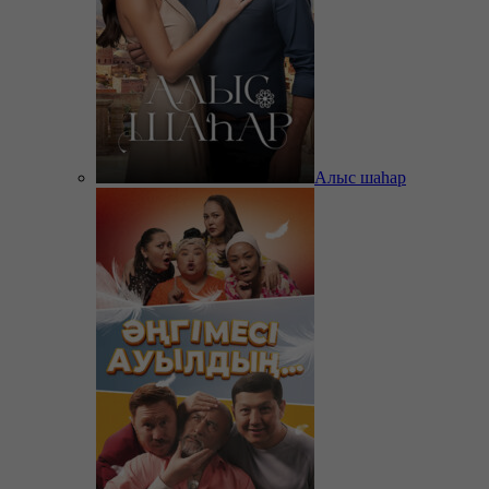
Алыс шаһар