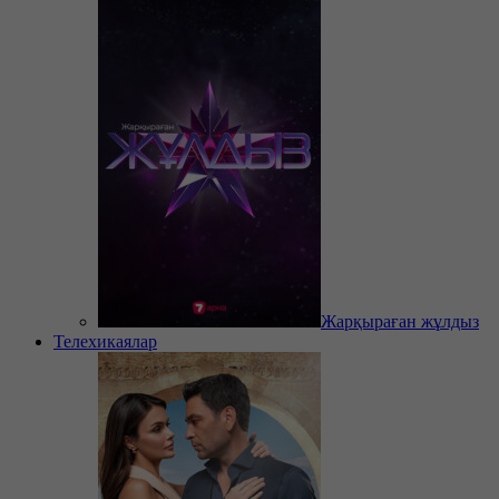
Жарқыраған жұлдыз
Телехикаялар