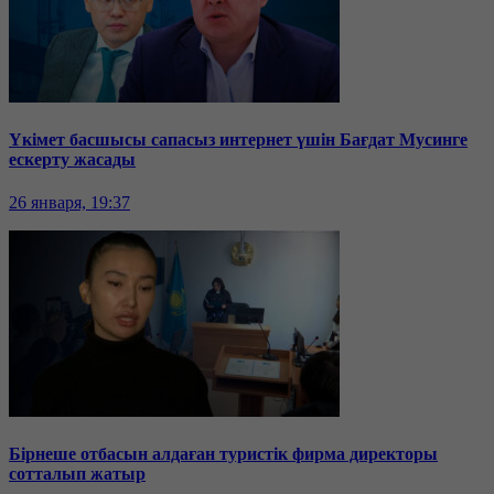
Үкімет басшысы сапасыз интернет үшін Бағдат Мусинге
ескерту жасады
26 января, 19:37
Бірнеше отбасын алдаған туристік фирма директоры
сотталып жатыр