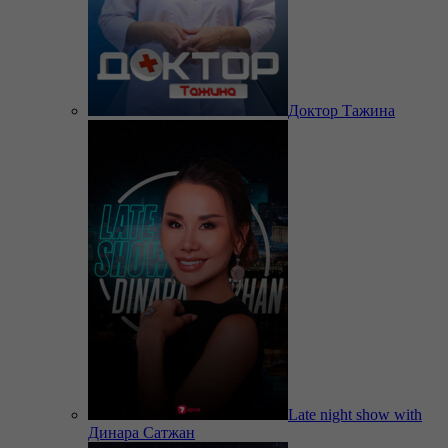
Доктор Тажина
Late night show with
Динара Сатжан