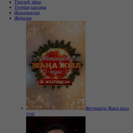
Тікелей эфир
Телебағдарлама
Жаңалықтар
Жобалар
Жетіншіде Жаңа жыл
түні