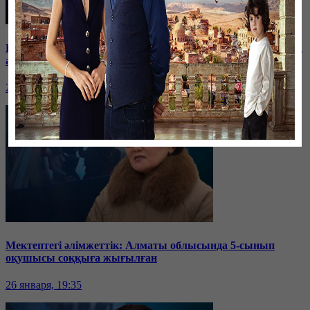
Баспанасын ала алмай жүрген бір топ шымкенттік әкімдік
алдына түнеуге келді
26 января, 19:35
Мектептегі әлімжеттік: Алматы облысында 5-сынып
оқушысы соққыға жығылған
26 января, 19:35