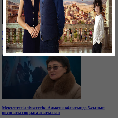
Баспанасын ала алмай жүрген бір топ шымкенттік әкімдік
алдына түнеуге келді
26 января, 19:35
Мектептегі әлімжеттік: Алматы облысында 5-сынып
оқушысы соққыға жығылған