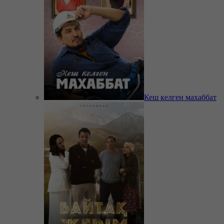
Кеш келген махаббат