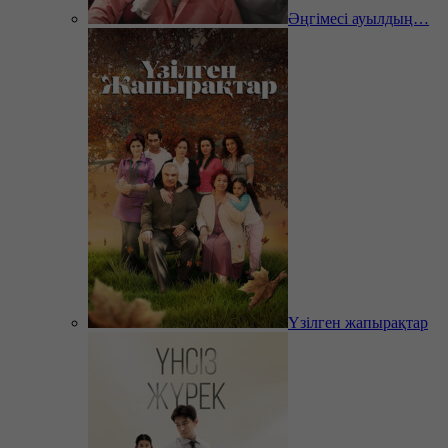
Әңгімесі ауылдың…
Үзілген жапырақтар