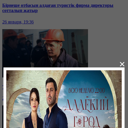
Бірнеше отбасын алдаған туристік фирма директоры
сотталып жатыр
26 января, 19:36
×
Таразда ТЭЦ қызметкерлері жалақы көтеруді талап етті
26 января, 19:36