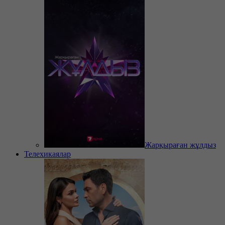
Жарқыраған жұлдыз
Телехикаялар