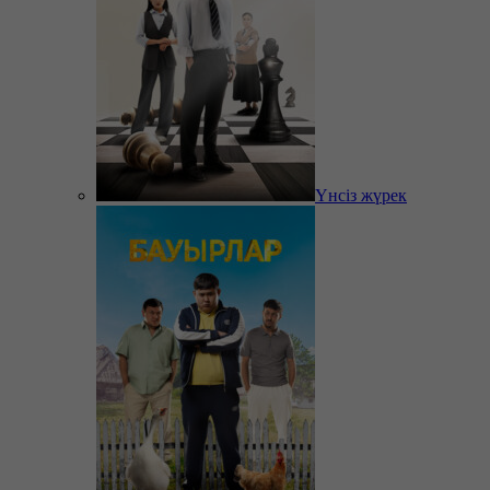
Үнсіз жүрек