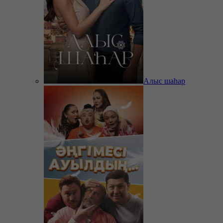
Алыс шаһар