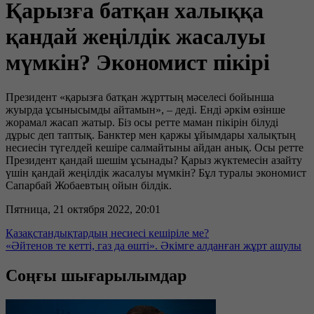
Қарызға батқан халыққа
қандай жеңілдік жасалуы
мүмкін? Экономист пікірі
Президент «қарызға батқан жұрттың мәселесі бойынша
жуырда ұсынысымды айтамын», – деді. Енді әркім өзінше
жорамал жасап жатыр. Біз осы ретте маман пікірін білуді
дұрыс деп таптық. Банктер мен қаржы ұйымдары халықтың
несиесін түгелдей кешіре салмайтыны айдан анық. Осы ретте
Президент қандай шешім ұсынады? Қарыз жүктемесін азайту
үшін қандай жеңілдік жасалуы мүмкін? Бұл туралы экономист
Сапарбай Жобаевтың ойын білдік.
Пятница, 21 октября 2022, 20:01
Қазақстандықтардың несиесі кешіріле ме?
«Әйтенов те кетті, газ да өшті». Әкімге алданған жұрт ашулы
Соңғы шығарылымдар