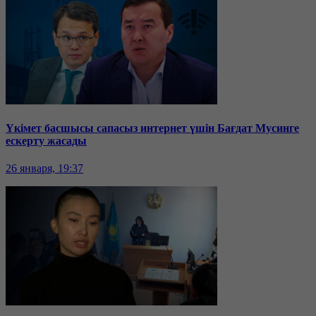
Үкімет басшысы сапасыз интернет үшін Бағдат Мусинге
ескерту жасады
26 января, 19:37