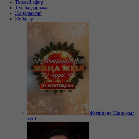
Тікелей эфир
Телебағдарлама
Жаңалықтар
Жобалар
Жетіншіде Жаңа жыл
түні