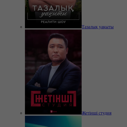
Тазалық уақыты
Жетінші студия