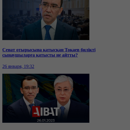
Сенат отырысына қатысқан Тоқаев билікті
сынаушыларға қатысты не айтты?
26 января, 19:32