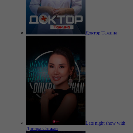
Доктор Тажина
Late night show with
Динара Сатжан