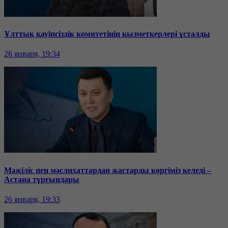
Ұлттық қауіпсіздік комитетінің қызметкерлері ұсталды
26 января, 19:34
Мәжіліс пен мәслихаттардан жастарды көргіміз келеді –
Астана тұрғындары
26 января, 19:33