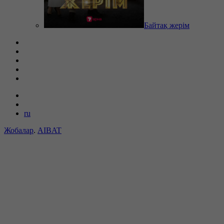
Байтақ жерім
ru
Жобалар
.
AIBAT