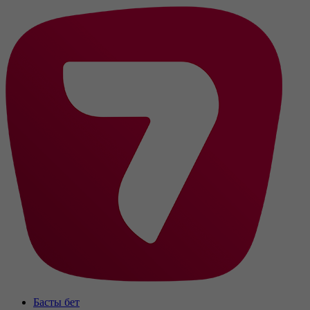
Басты бет