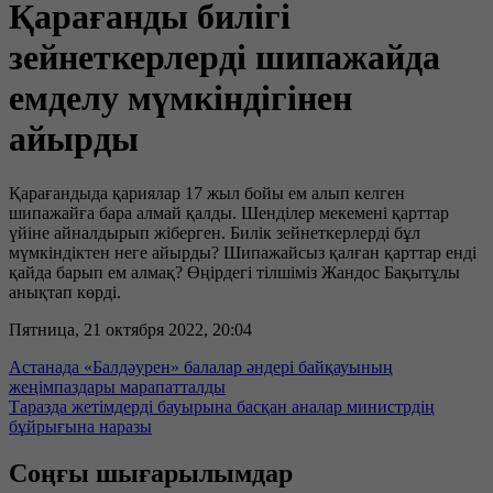
Қарағанды билігі
зейнеткерлерді шипажайда
емделу мүмкіндігінен
айырды
Қарағандыда қариялар 17 жыл бойы ем алып келген
шипажайға бара алмай қалды. Шенділер мекемені қарттар
үйіне айналдырып жіберген. Билік зейнеткерлерді бұл
мүмкіндіктен неге айырды? Шипажайсыз қалған қарттар енді
қайда барып ем алмақ? Өңірдегі тілшіміз Жандос Бақытұлы
анықтап көрді.
Пятница, 21 октября 2022, 20:04
Астанада «Балдәурен» балалар әндері байқауының
жеңімпаздары марапатталды
Таразда жетімдерді бауырына басқан аналар министрдің
бұйрығына наразы
Соңғы шығарылымдар