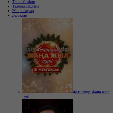
Тікелей эфир
Телебағдарлама
Жаңалықтар
Жобалар
Жетіншіде Жаңа жыл
түні