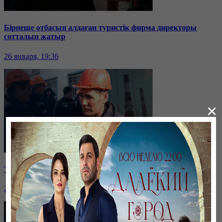
Бірнеше отбасын алдаған туристік фирма директоры
сотталып жатыр
26 января, 19:36
×
Таразда ТЭЦ қызметкерлері жалақы көтеруді талап етті
26 января, 19:36