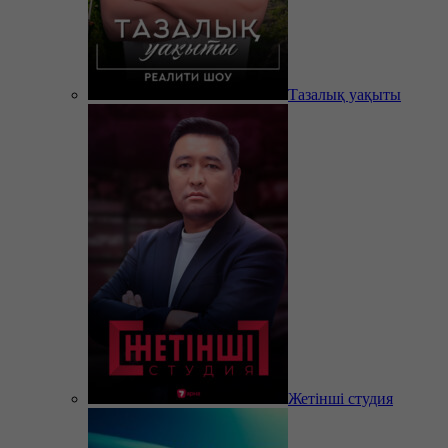
Тазалық уақыты
Жетінші студия