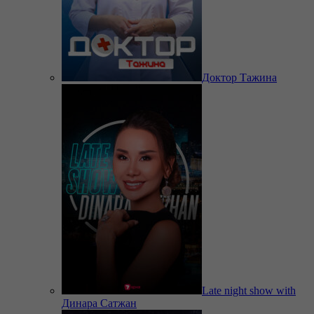
Доктор Тажина
Late night show with
Динара Сатжан