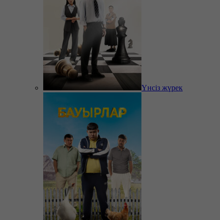
Үнсіз жүрек