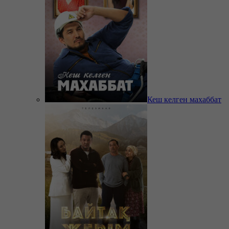
Кеш келген махаббат