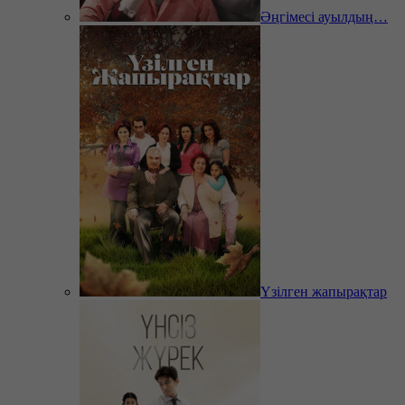
Әңгімесі ауылдың…
Үзілген жапырақтар