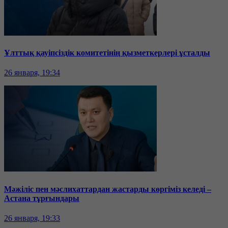
Ұлттық қауіпсіздік комитетінің қызметкерлері ұсталды
26 января, 19:34
Мәжіліс пен мәслихаттардан жастарды көргіміз келеді –
Астана тұрғындары
26 января, 19:33