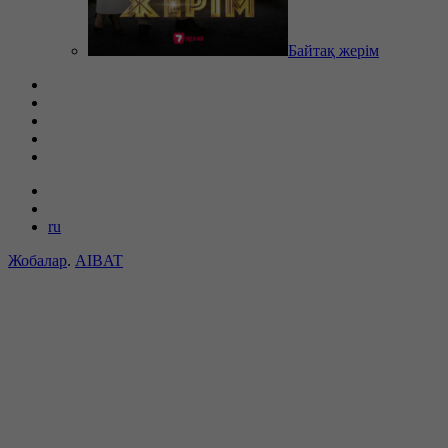
Байтақ жерім
ru
Жобалар
.
AIBAT