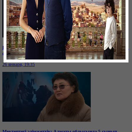
Баспанасын ала алмай жүрген бір топ шымкенттік әкімдік
алдына түнеуге келді
26 января, 19:35
Мектептегі әлімжеттік: Алматы облысында 5-сынып