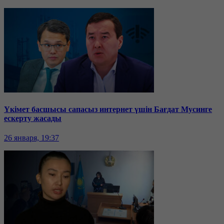
Үкімет басшысы сапасыз интернет үшін Бағдат Мусинге
ескерту жасады
26 января, 19:37