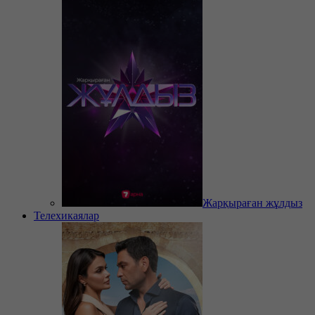
Жарқыраған жұлдыз
Телехикаялар