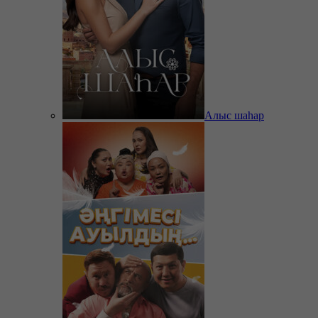
Алыс шаһар