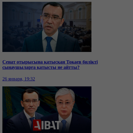
Сенат отырысына қатысқан Тоқаев билікті
сынаушыларға қатысты не айтты?
26 января, 19:32