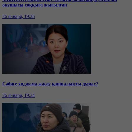
оқушысы соққыға жығылған
26 января, 19:35
Сәбиге хиджама жасау қаншалықты дұрыс?
26 января, 19:34