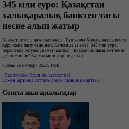
345 млн еуро: Қазақстан
халықаралық банктен тағы
несие алып жатыр
Қазақстан тағы да қарыз алады. Бұл жолы Халықаралық қайта
құру және даму банкінен. Көлемі де аз емес, 345 млн еуро.
Берешекке батудың қажеті қанша? «Бюджет ақшасы жетпейді»
деген жөн бе? Қаржы министрі не дейді?
Среда, 26 октября 2022, 19:45
«Лас бомба»: Қауіп пе, қауесет пе?
Елжан Біртанов соттағы соңғы сөзінде не айтты?
Соңғы шығарылымдар