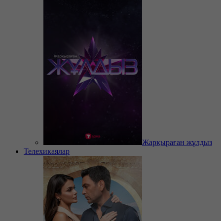
Жарқыраған жұлдыз
Телехикаялар