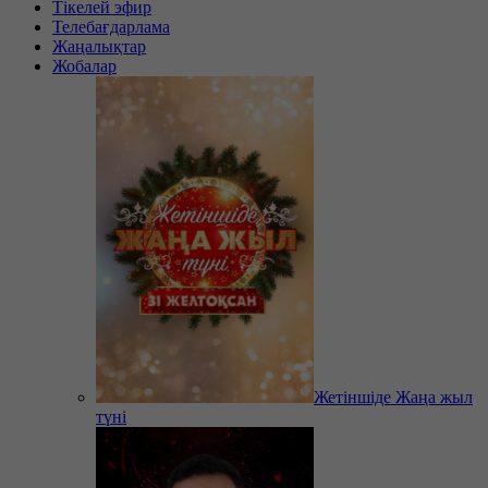
Тікелей эфир
Телебағдарлама
Жаңалықтар
Жобалар
Жетіншіде Жаңа жыл
түні