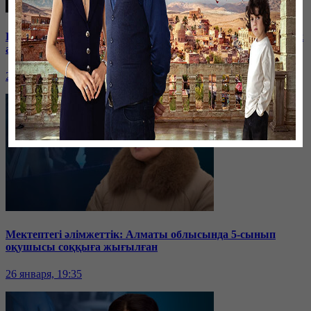
Баспанасын ала алмай жүрген бір топ шымкенттік әкімдік
алдына түнеуге келді
26 января, 19:35
Мектептегі әлімжеттік: Алматы облысында 5-сынып
оқушысы соққыға жығылған
26 января, 19:35