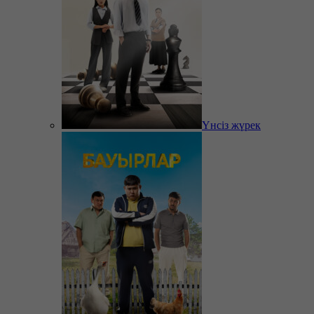
Үнсіз жүрек