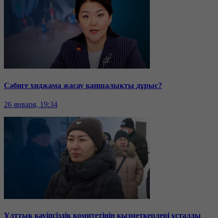
Сәбиге хиджама жасау қаншалықты дұрыс?
26 января, 19:34
Ұлттық қауіпсіздік комитетінің қызметкерлері ұсталды