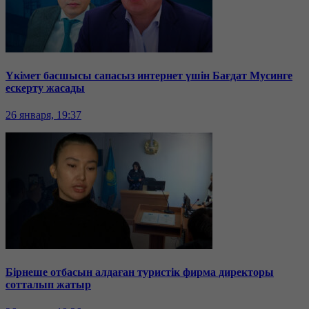
Үкімет басшысы сапасыз интернет үшін Бағдат Мусинге
ескерту жасады
26 января, 19:37
Бірнеше отбасын алдаған туристік фирма директоры
сотталып жатыр