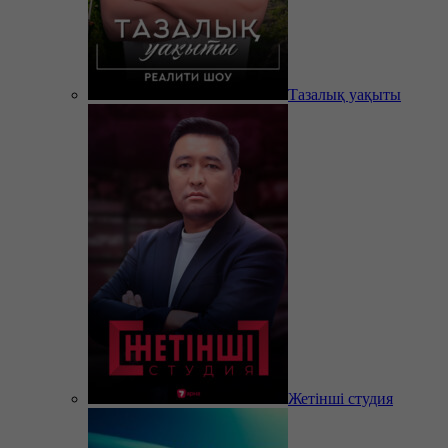
Тазалық уақыты
Жетінші студия