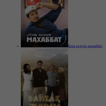
Кеш келген махаббат