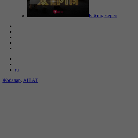
Байтақ жерім
ru
Жобалар
.
AIBAT