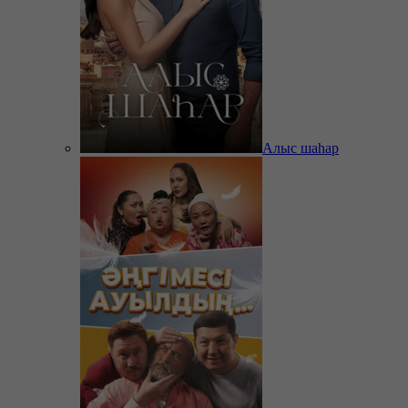
Алыс шаһар