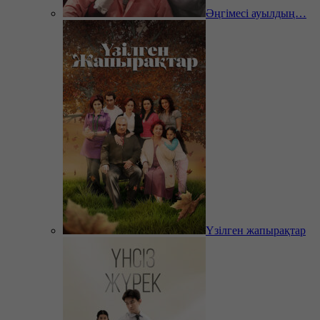
Әңгімесі ауылдың…
Үзілген жапырақтар