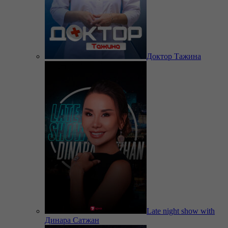
Доктор Тажина
Late night show with
Динара Сатжан