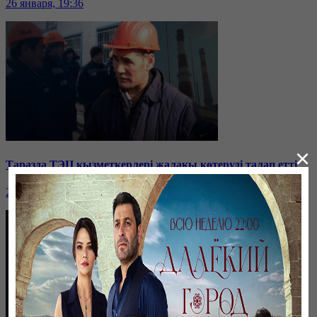
26 января, 19:36
×
Таразда ТЭЦ қызметкерлері жалақы көтеруді талап етті
26 января, 19:36