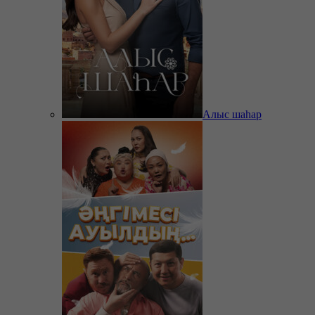
Алыс шаһар