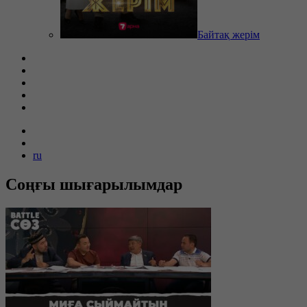
Байтақ жерім
ru
Соңғы шығарылымдар