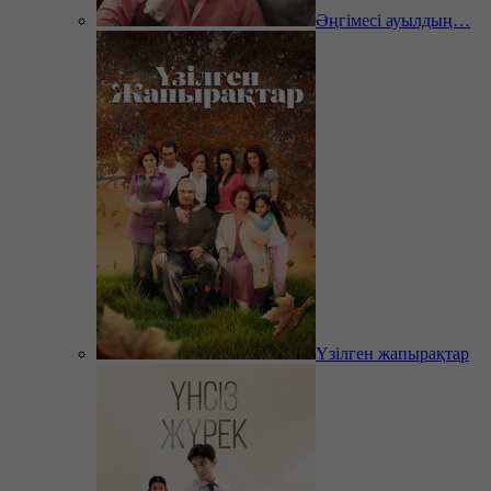
Әңгімесі ауылдың…
Үзілген жапырақтар