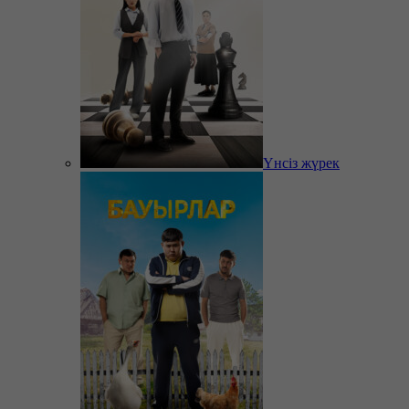
Үнсіз жүрек