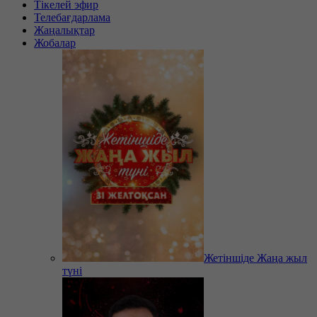
Тікелей эфир
Телебағдарлама
Жаңалықтар
Жобалар
Жетіншіде Жаңа жыл
түні