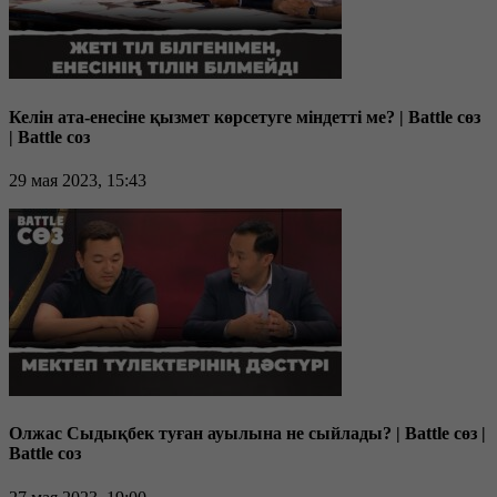
Келін ата-енесіне қызмет көрсетуге міндетті ме? | Battle сөз
| Battle соз
29 мая 2023, 15:43
Олжас Сыдықбек туған ауылына не сыйлады? | Battle сөз |
Battle соз