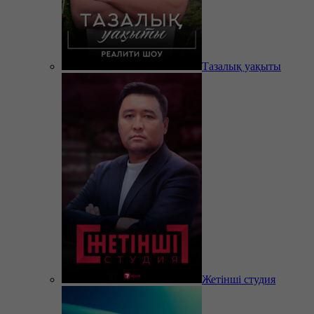
Тазалық уақыты
Жетінші студия