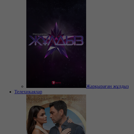
Жарқыраған жұлдыз
Телехикаялар