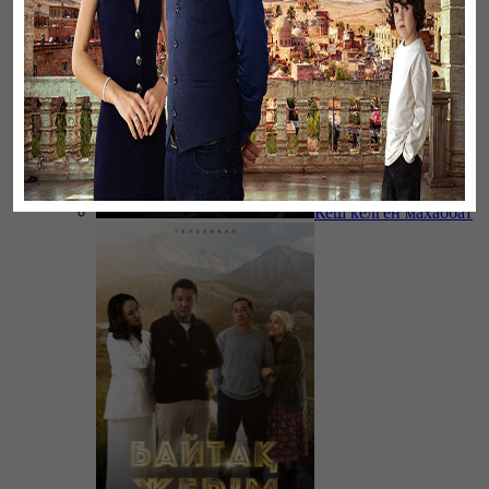
Кеш келген махаббат