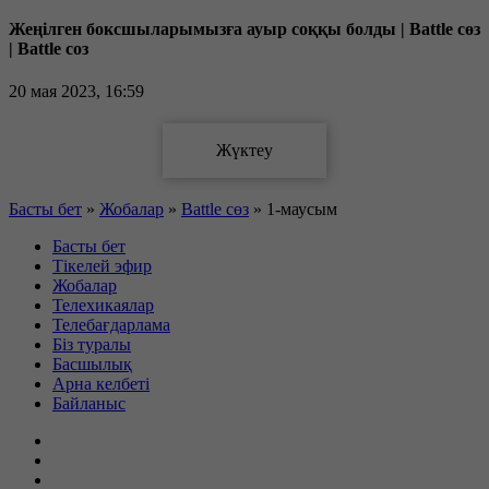
Жеңілген боксшыларымызға ауыр соққы болды | Battle сөз
| Battle соз
20 мая 2023, 16:59
Басты бет
»
Жобалар
»
Battle сөз
»
1-маусым
Басты бет
Тікелей эфир
Жобалар
Телехикаялар
Телебағдарлама
Біз туралы
Басшылық
Арна келбеті
Байланыс