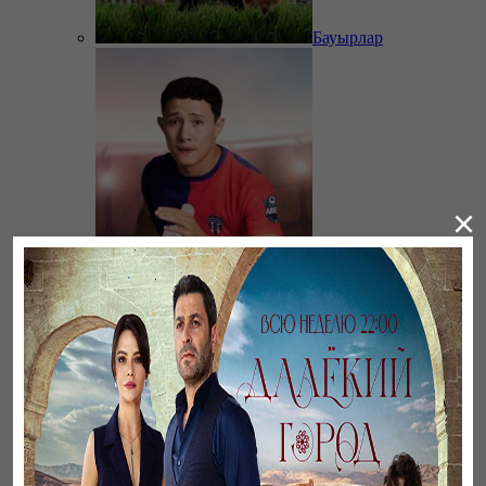
Бауырлар
×
11 метр