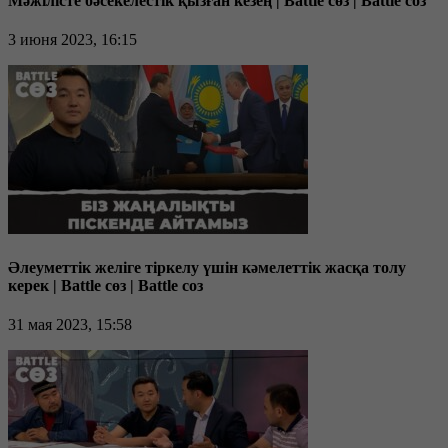
Мәжілісте бәсекелестік қызған кезең | Battle сөз | Battle соз
3 июня 2023, 16:15
Әлеуметтік желіге тіркелу үшін кәмелеттік жасқа толу
керек | Battle сөз | Battle соз
31 мая 2023, 15:58