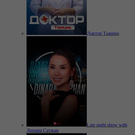
Доктор Тажина
Late night show with
Динара Сатжан