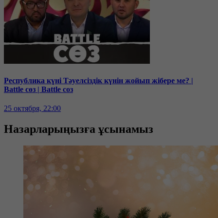
Республика күні Тәуелсіздік күнін жойып жібере ме? |
Battle сөз | Battle соз
25 октября, 22:00
Назарларыңызға ұсынамыз