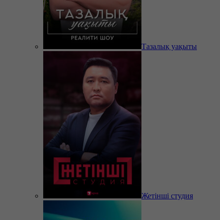
Тазалық уақыты
Жетінші студия