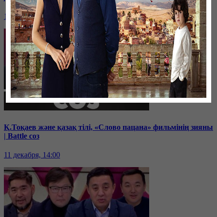
19 декабря, 14:00
Қ.Тоқаев және қазақ тілі, «Слово пацана» фильмінің зияны
| Battle соз
11 декабря, 14:00