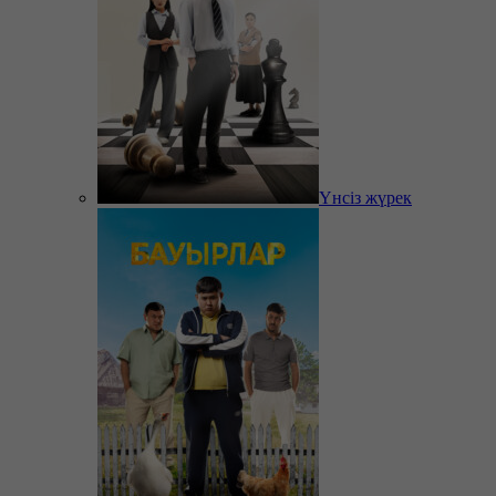
Үнсіз жүрек