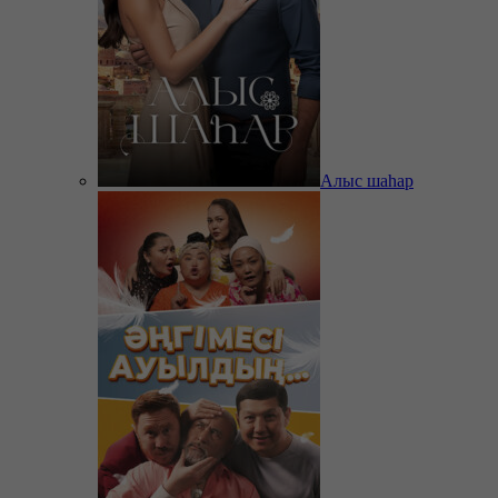
Алыс шаһар