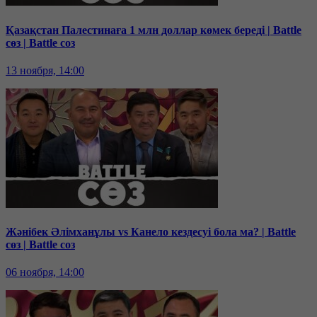
Қазақстан Палестинаға 1 млн доллар көмек береді | Battle
сөз | Battle соз
13 ноября, 14:00
Жәнібек Әлімханұлы vs Канело кездесуі бола ма? | Battle
сөз | Battle соз
06 ноября, 14:00