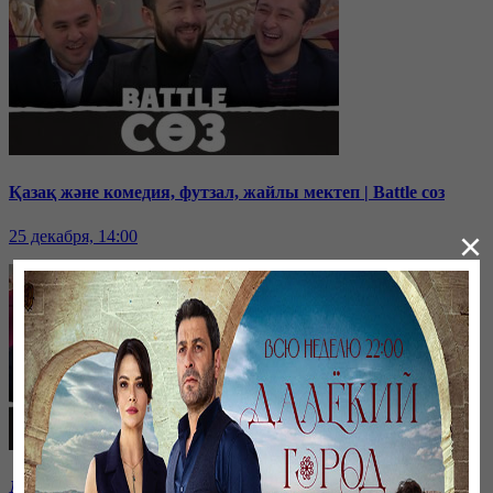
Қазақ және комедия, футзал, жайлы мектеп | Battle соз
×
25 декабря, 14:00
Дихан Қамзабекұлы: тәуелсіздік vs егемендік | Battle соз