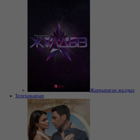
Жарқыраған жұлдыз
Телехикаялар