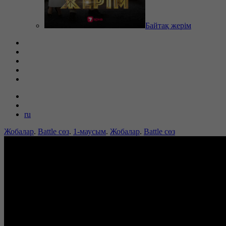
Байтақ жерім
ru
Жобалар
.
Battle сөз
.
1-маусым
.
Жобалар
.
Battle сөз