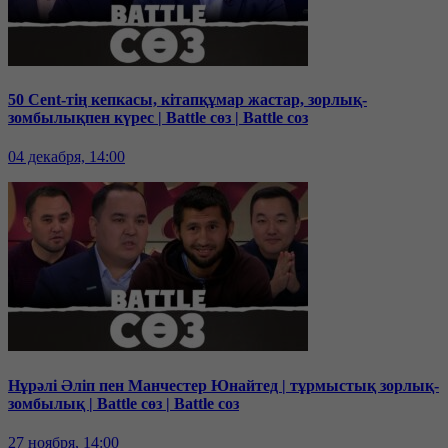
50 Cent-тің кепкасы, кітапқұмар жастар, зорлық-
зомбылықпен күрес | Battle сөз | Battle соз
04 декабря, 14:00
Нұрәлі Әліп пен Манчестер Юнайтед | тұрмыстық зорлық-
зомбылық | Battle сөз | Battle соз
27 ноября, 14:00