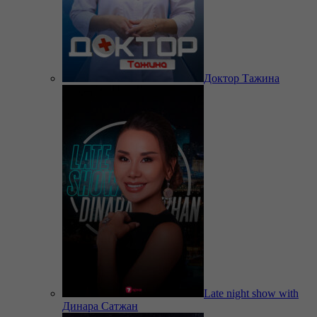
Доктор Тажина
Late night show with
Динара Сатжан