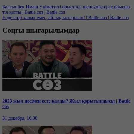
Балғынбек Имаш Үкіметтегі орыстілді шенеуніктерге орысша
тіл қатты | Battle сөз | Battle соз
Елде енді халық емес, айлық көтерілсін! | Battle сөз | Battle соз
Соңғы шығарылымдар
2023 жыл несімен есте қалды? Жыл қорытындысы | Battle
соз
31 декабря, 16:00