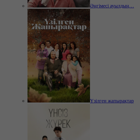
Әңгімесі ауылдың…
Үзілген жапырақтар