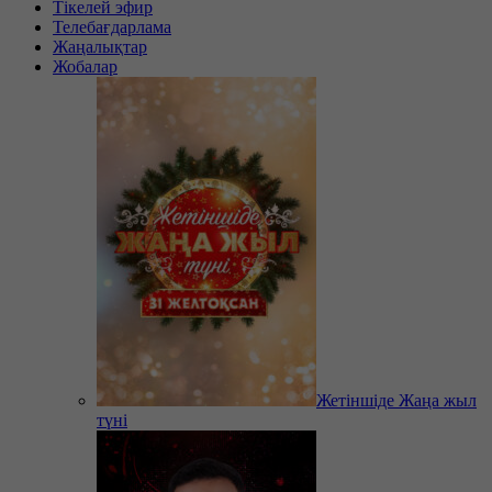
Тікелей эфир
Телебағдарлама
Жаңалықтар
Жобалар
Жетіншіде Жаңа жыл
түні