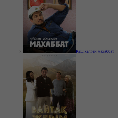
Кеш келген махаббат