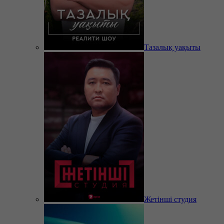
Тазалық уақыты
Жетінші студия