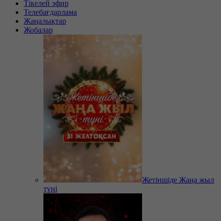
Тікелей эфир
Телебағдарлама
Жаңалықтар
Жобалар
Жетіншіде Жаңа жыл
түні