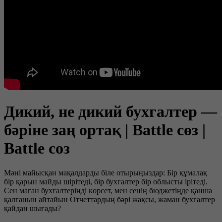
Дикий, не дикий бухгалтер —
бәріне заң ортақ | Battle сөз |
Battle соз
Мәні майысқан мақалдарды біле отырыңыздар: Бір құмалақ
бір қарын майды шірітеді, бір бухгалтер бір облысты ірітеді.
Сен маған бухгалтеріңді көрсет, мен сенің бюджетіңде қанша
қалғанын айтайын Отчеттардың бәрі жақсы, жаман бухгалтер
қайдан шығады?