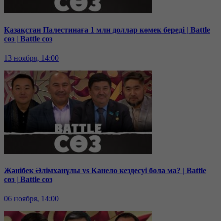
Қазақстан Палестинаға 1 млн доллар көмек береді | Battle
сөз | Battle соз
13 ноября, 14:00
Жәнібек Әлімханұлы vs Канело кездесуі бола ма? | Battle
сөз | Battle соз
06 ноября, 14:00