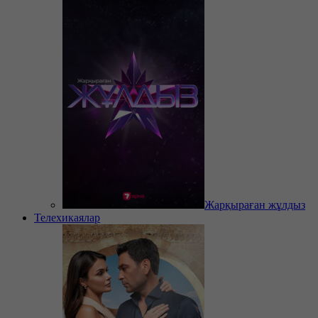
Жарқыраған жұлдыз
Телехикаялар