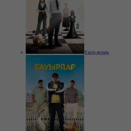
Үнсіз жүрек