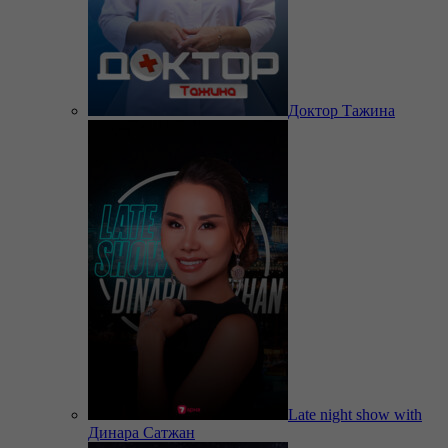
Доктор Тажина
Late night show with
Динара Сатжан