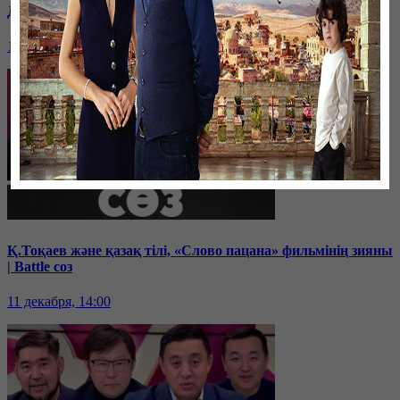
Дихан Қамзабекұлы: тәуелсіздік vs егемендік | Battle соз
19 декабря, 14:00
Қ.Тоқаев және қазақ тілі, «Слово пацана» фильмінің зияны
| Battle соз
11 декабря, 14:00