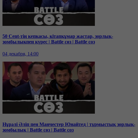
50 Cent-тің кепкасы, кітапқұмар жастар, зорлық-
зомбылықпен күрес | Battle сөз | Battle соз
04 декабря, 14:00
Нұрәлі Әліп пен Манчестер Юнайтед | тұрмыстық зорлық-
зомбылық | Battle сөз | Battle соз