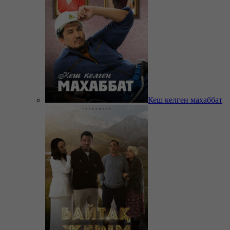
Кеш келген махаббат