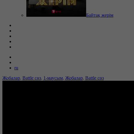
Байтақ жерім
ru
Жобалар
.
Battle сөз
.
1-маусым
.
Жобалар
.
Battle сөз