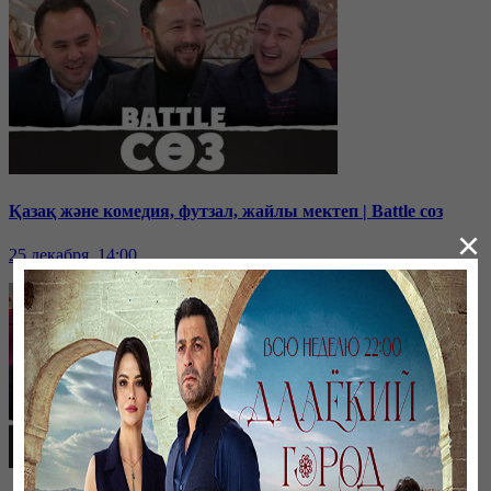
Қазақ және комедия, футзал, жайлы мектеп | Battle соз
×
25 декабря, 14:00