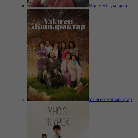
Әңгімесі ауылдың…
Үзілген жапырақтар