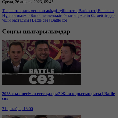
Среда, 26 апреля 2023, 09:45
Тоқаев тоқпағымен көп әкімді түйіп өтті | Battle сөз | Battle соз
Нұрлан имам: «Бата» челленджін батаның мәнін білмейтіндер
үшін бастадым | Battle сөз | Battle соз
Соңғы шығарылымдар
2023 жыл несімен есте қалды? Жыл қорытындысы | Battle
соз
31 декабря, 16:00