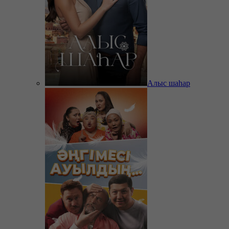
Алыс шаһар