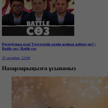
Республика күні Тәуелсіздік күнін жойып жібере ме? |
Battle сөз | Battle соз
25 октября, 22:00
Назарларыңызға ұсынамыз