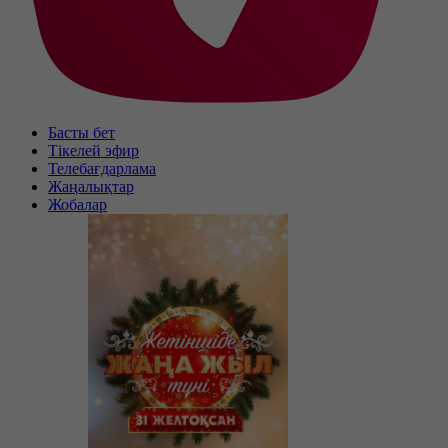
Басты бет
Тікелей эфир
Телебағдарлама
Жаңалықтар
Жобалар