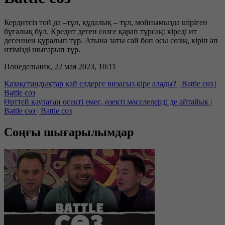
Кердитсіз той да –тұл, құдалық – тұл, мойнымызда шіріген
бұғалық бұл. Кредит деген сөзге қарап тұрсаң: кіреді ит
дегеннен құралып тұр. Атына заты сай боп осы сөзің, кіріп ап
итімізді шығарып тұр.
Понедельник, 22 мая 2023, 10:11
Қазақстандықтар қай елдерге визасыз кіре алады? | Battle сөз |
Battle соз
Өрттей қаулаған өсекті емес, өзекті мәселелерді де айтайық |
Battle сөз | Battle соз
Соңғы шығарылымдар