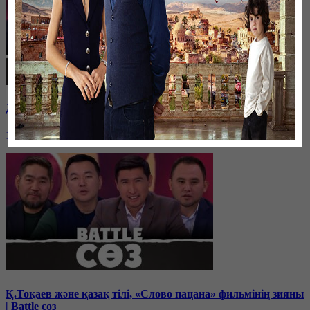
Дихан Қамзабекұлы: тәуелсіздік vs егемендік | Battle соз
19 декабря, 14:00
Қ.Тоқаев және қазақ тілі, «Слово пацана» фильмінің зияны
| Battle соз