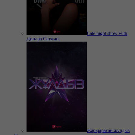
Late night show with
Динара Сатжан
Жарқыраған жұлдыз