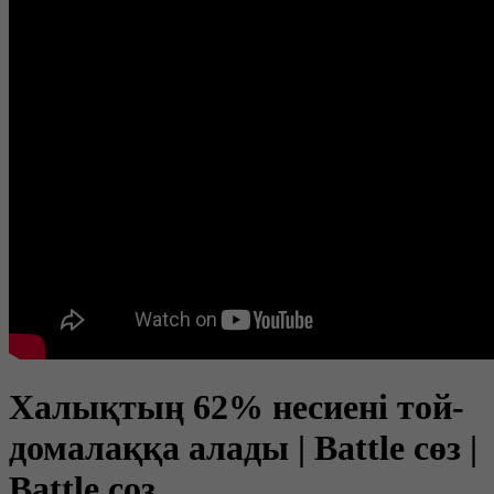
Халықтың 62% несиені той-
домалаққа алады | Battle сөз |
Battle соз