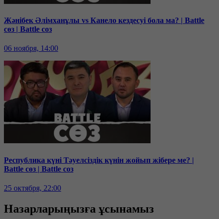
Жәнібек Әлімханұлы vs Канело кездесуі бола ма? | Battle
сөз | Battle соз
06 ноября, 14:00
Республика күні Тәуелсіздік күнін жойып жібере ме? |
Battle сөз | Battle соз
25 октября, 22:00
Назарларыңызға ұсынамыз