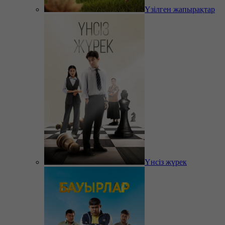
Үзілген жапырақтар
Үнсіз жүрек