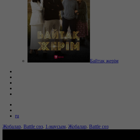
Байтақ жерім
ru
Жобалар
.
Battle сөз
.
1-маусым
.
Жобалар
.
Battle сөз