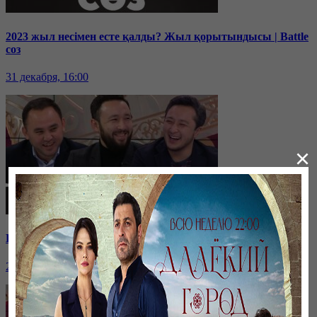
2023 жыл несімен есте қалды? Жыл қорытындысы | Battle
соз
31 декабря, 16:00
×
Қазақ және комедия, футзал, жайлы мектеп | Battle соз
25 декабря, 14:00