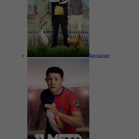
Бауырлар