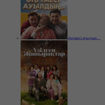
Әңгімесі ауылдың…