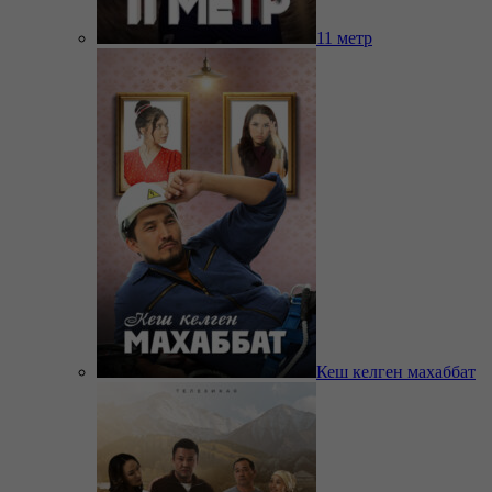
11 метр
Кеш келген махаббат