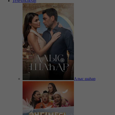
Телехикаялар
Алыс шаһар