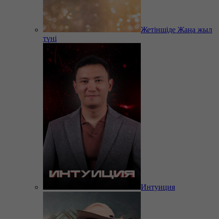
Жетіншіде Жаңа жыл
түні
Интуиция