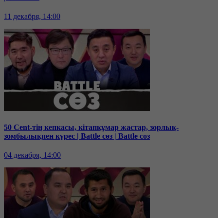
11 декабря, 14:00
50 Cent-тің кепкасы, кітапқұмар жастар, зорлық-
зомбылықпен күрес | Battle сөз | Battle соз
04 декабря, 14:00