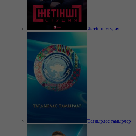
Жетінші студия
Тағдырлас тамырлар