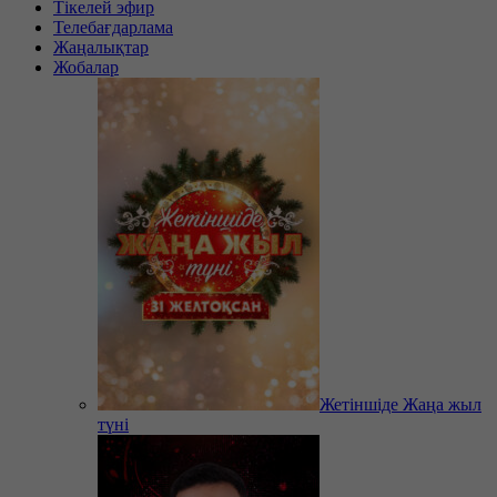
Тікелей эфир
Телебағдарлама
Жаңалықтар
Жобалар
Жетіншіде Жаңа жыл
түні