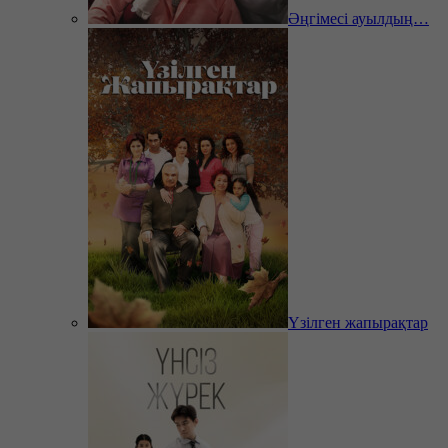
Әңгімесі ауылдың…
Үзілген жапырақтар