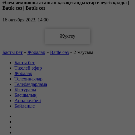
Әлем чемпионы атанған қазақстандықтар елеусіз қалды |
Battle сөз | Battle соз
16 октября 2023, 14:00
Басты бет
»
Жобалар
»
Battle сөз
»
2-маусым
Басты бет
Тікелей эфир
Жобалар
Телехикаялар
Телебағдарлама
Біз туралы
Басшылық
Арна келбеті
Байланыс