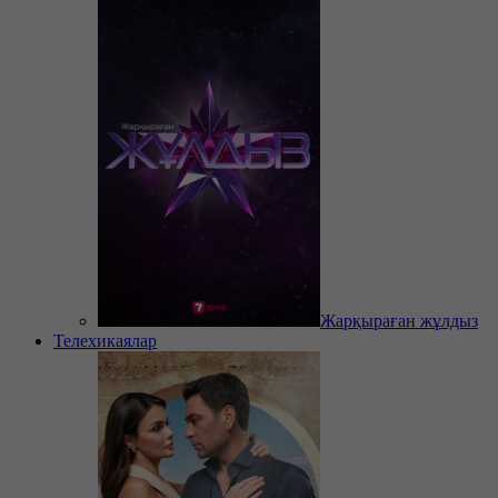
Жарқыраған жұлдыз
Телехикаялар