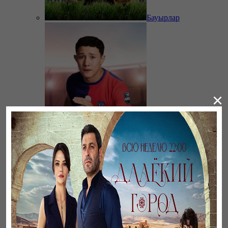
Бауырлар
×
11 метр