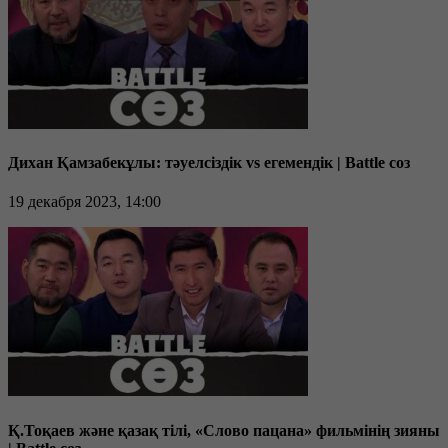
Дихан Қамзабекұлы: тәуелсіздік vs егемендік | Battle соз
19 декабря 2023, 14:00
Қ.Тоқаев және қазақ тілі, «Слово пацана» фильмінің зияны