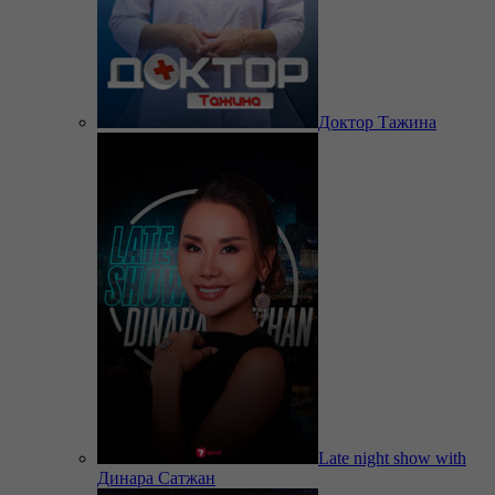
Доктор Тажина
Late night show with
Динара Сатжан