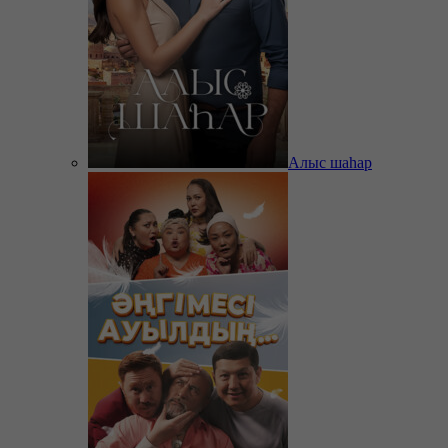
Алыс шаһар