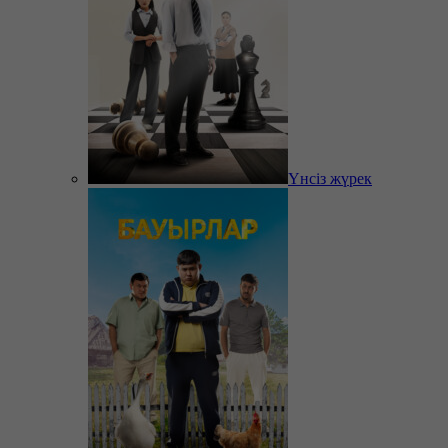
Үнсіз жүрек