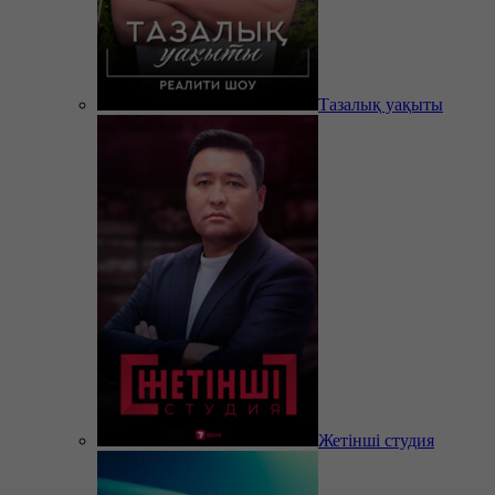
Тазалық уақыты
Жетінші студия