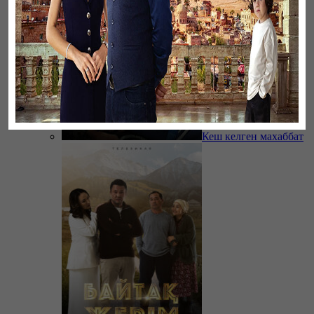
Кеш келген махаббат