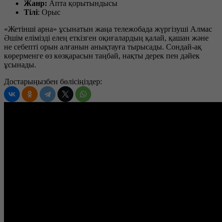
Жанр:
Апта қорытындысы
Тілі
: Орыс
«Жетінші арна» ұсынатын жаңа тележобада жүргізуші Алмас
Әшім елімізді елең еткізген оқиғалардың қалай, қашан және
не себепті орын алғанын анықтауға тырысады. Сондай-ақ
көрерменге өз көзқарасын таңбай, нақты дерек пен дәйек
ұсынады.
Достарыңызбен бөлісіңіздер: