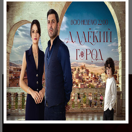
Байтақ жерім
ru