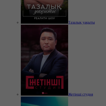
Тазалық уақыты
Жетінші студия