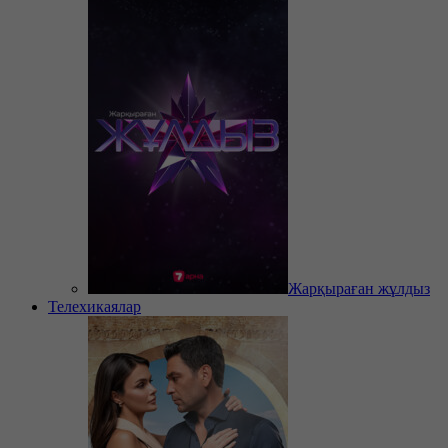
Жарқыраған жұлдыз
Телехикаялар