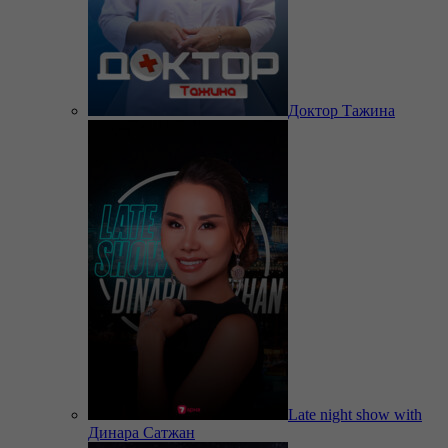
Доктор Тажина
Late night show with
Динара Сатжан