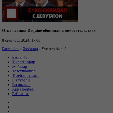
Отца певицы Dequine обвинили в домогательствах
8 сентября 2024, 17:00
Басты бет
»
Жобалар
»
Что это было?
Басты бет
Тікелей эфир
Жобалар
Телехикаялар
Телебағдарлама
Біз туралы
Басшылық
Арна келбеті
Байланыс