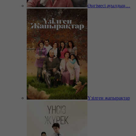
Әңгімесі ауылдың…
Үзілген жапырақтар