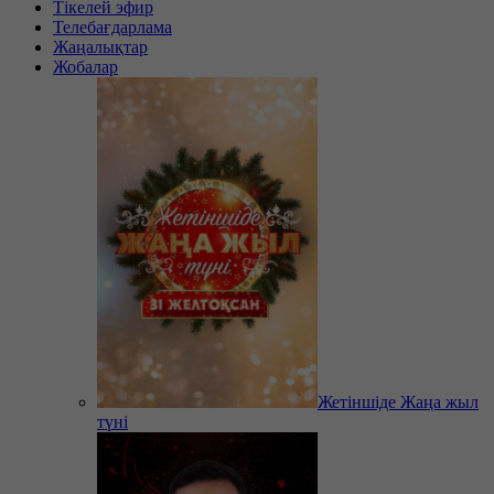
Тікелей эфир
Телебағдарлама
Жаңалықтар
Жобалар
Жетіншіде Жаңа жыл
түні