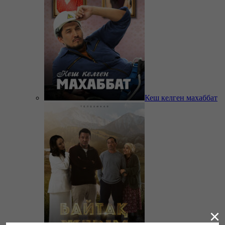
Кеш келген махаббат
×