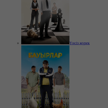
Үнсіз жүрек