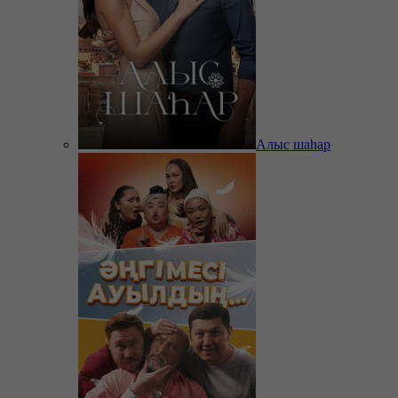
Алыс шаһар