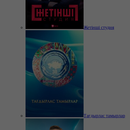
Жетінші студия
Тағдырлас тамырлар