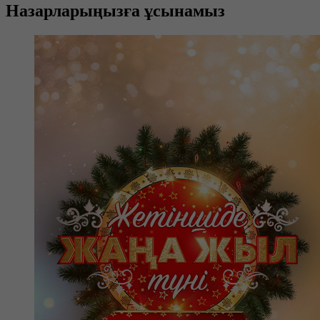
Назарларыңызға ұсынамыз