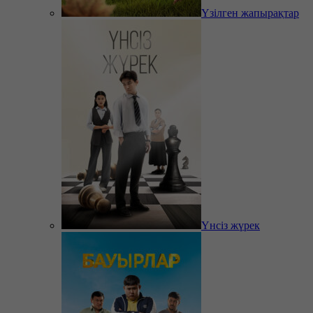
Үзілген жапырақтар
Үнсіз жүрек