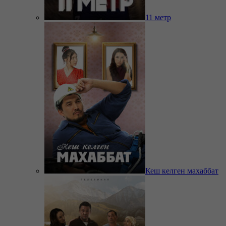
11 метр
Кеш келген махаббат