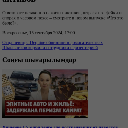
О возврате незаконно нажитых активов, штрафах за фейки и
спорах о часовом поясе – смотрите в новом выпуске «Что это
было?».
Воскресенье, 15 сентября 2024, 17:00
Отца певицы Dequine обвинили в домогательствах
Школьников кормили сотрудники с дизентерией
Соңғы шығарылымдар
Хищение 1,5 млрд тенге для пострадавших от паводков