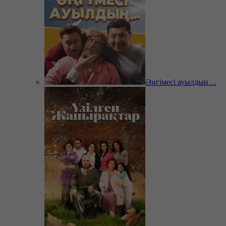
Әңгімесі ауылдың…