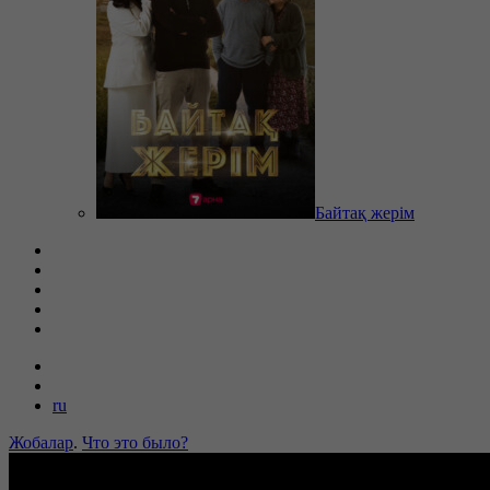
Байтақ жерім
ru
Жобалар
.
Что это было?