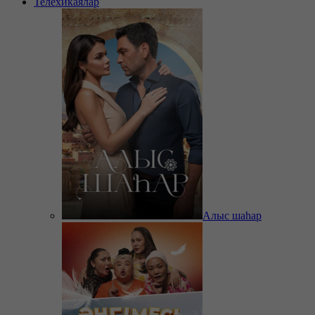
Телехикаялар
Алыс шаһар