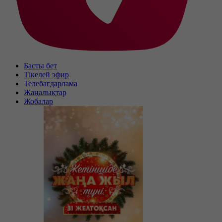
Басты бет
Тікелей эфир
Телебағдарлама
Жаңалықтар
Жобалар