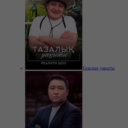
Тазалық уақыты