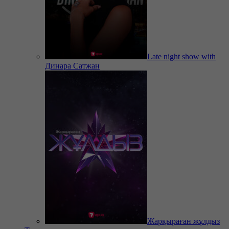
Late night show with
Динара Сатжан
Жарқыраған жұлдыз