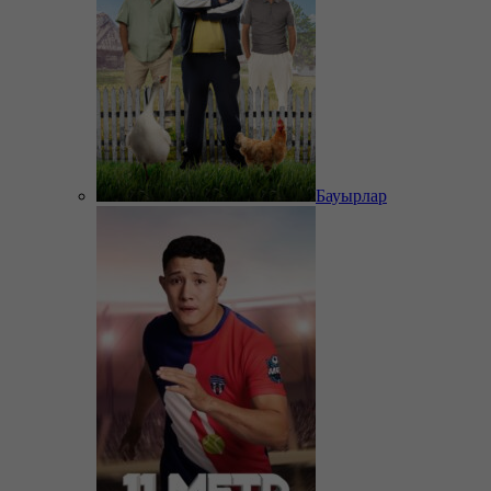
Бауырлар