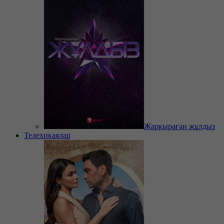
Жарқыраған жұлдыз
Телехикаялар