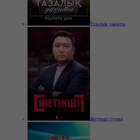
Тазалық уақыты
Жетінші студия