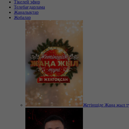
Тікелей эфир
Телебағдарлама
Жаңалықтар
Жобалар
Жетіншіде Жаңа жыл т