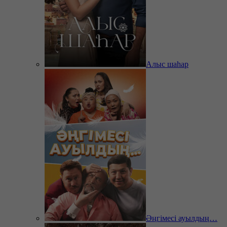
Алыс шаһар
Әңгімесі ауылдың…