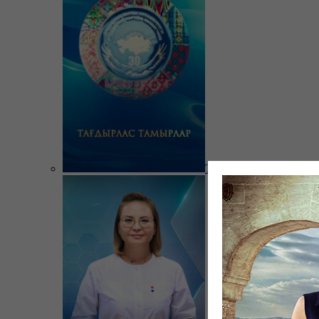
Тағдырлас тамырлар