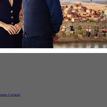
инара Сатжан