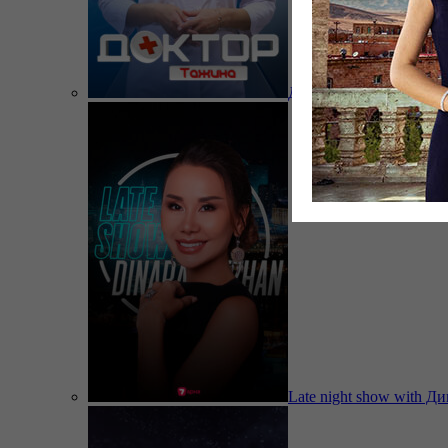
Доктор Тажина
Late night show with Д