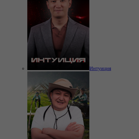
Интуиция