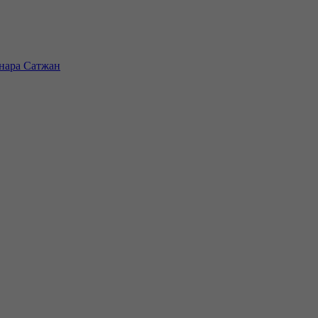
инара Сатжан