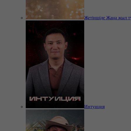
Жетіншіде Жаңа жыл т
Интуиция