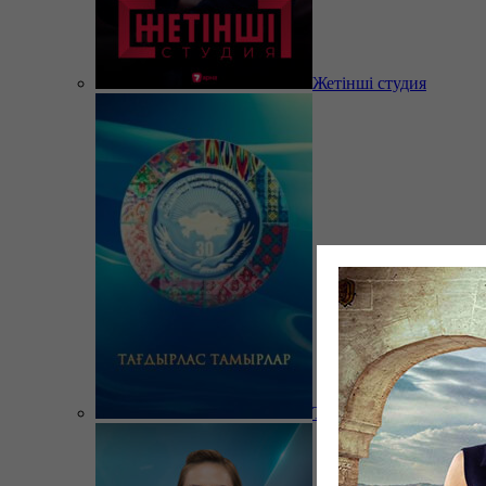
Жетінші студия
Тағдырлас тамырлар