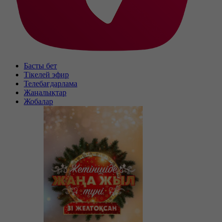
Басты бет
Тікелей эфир
Телебағдарлама
Жаңалықтар
Жобалар