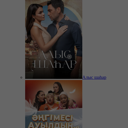
Алыс шаһар