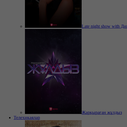
Late night show with Д
Жарқыраған жұлдыз
Телехикаялар