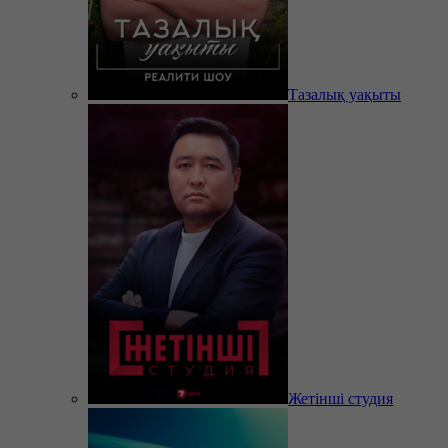
Тазалық уақыты
Жетінші студия