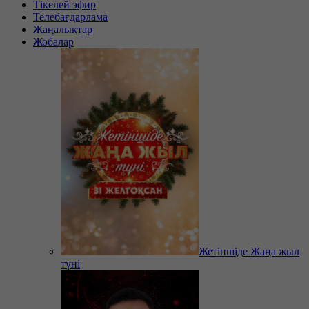
Тікелей эфир
Телебағдарлама
Жаңалықтар
Жобалар
Жетіншіде Жаңа жыл
түні