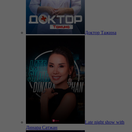
Доктор Тажина
Late night show with
Динара Сатжан