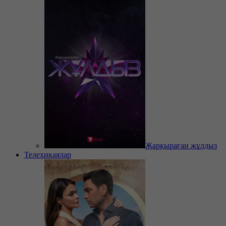
Жарқыраған жұлдыз
Телехикаялар