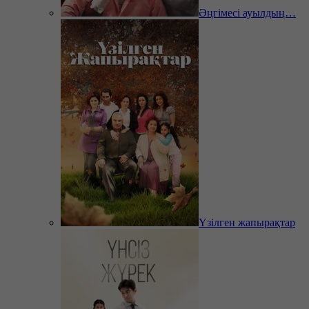
Әңгімесі ауылдың…
Үзілген жапырақтар