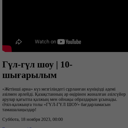
Гүл-гүл шоу | 10-
шығарылым
«Жетінші арна» күз мезгіліндегі сұрланған күніңізді әдемі
әзілмен әрлейді. Қазақстанның әр өңірінен жиналған әзілсүйер
арулар қағытпа қалжың мен ойнақы образдарын ұсынады.
Әзіл-қалжыңға толы «ГҮЛ-ГҮЛ ШОУ» бағдарламасын
тамашалаңыздар!
Суббота, 18 ноября 2023, 00:00