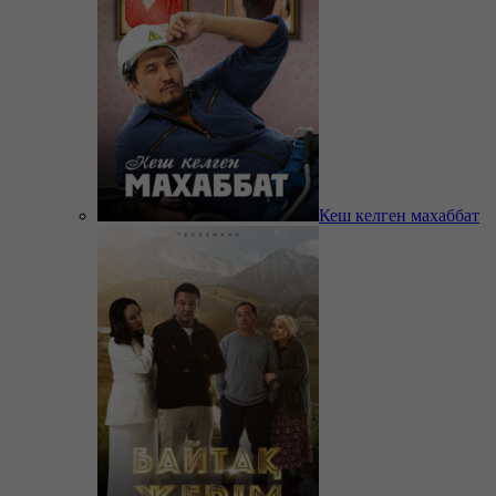
Кеш келген махаббат