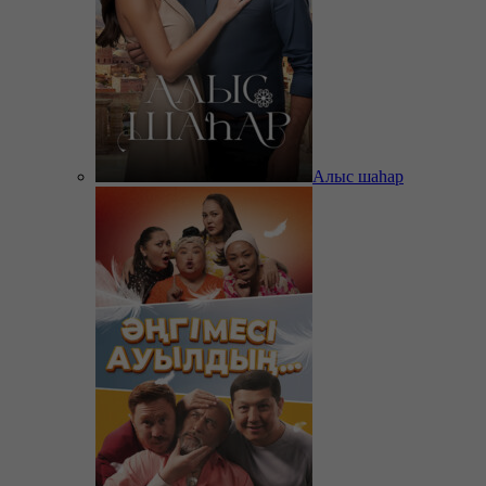
Алыс шаһар