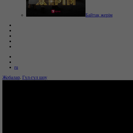
Байтақ жерім
ru
Жобалар
.
Гүл-гүл шоу