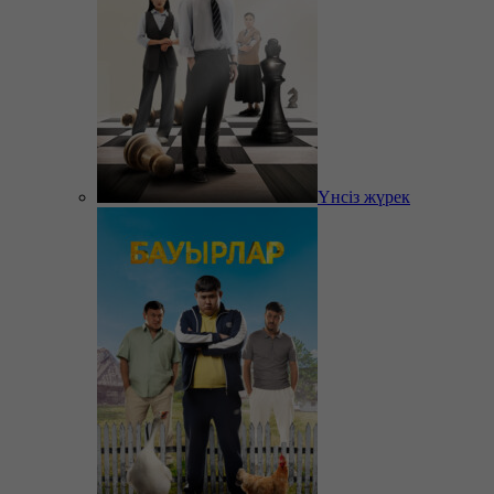
Үнсіз жүрек