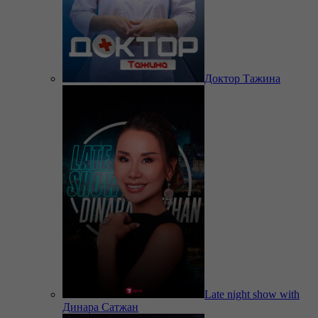
Доктор Тажина
Late night show with
Динара Сатжан