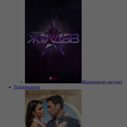
Жарқыраған жұлдыз
Телехикаялар