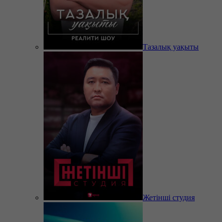
Тазалық уақыты
Жетінші студия