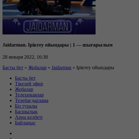
Jaidarman. Іріктеу ойындары | 1 — шығарылым
28 января 2022, 16:38
Басты бет
»
Жобалар
»
Jaidarman
»
Іріктеу ойындары
Басты бет
Тікелей эфир
Жобалар
Телехикаялар
Телебағдарлама
Біз туралы
Басшылық
Арна келбеті
Байланыс