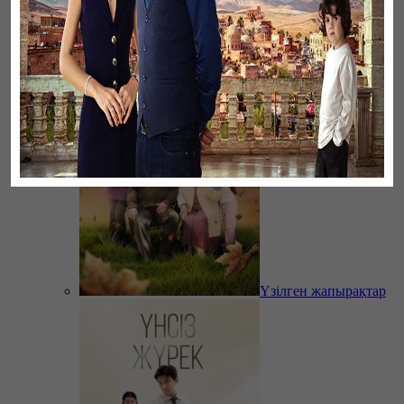
Әңгімесі ауылдың…
Үзілген жапырақтар