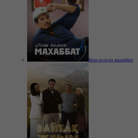
Кеш келген махаббат