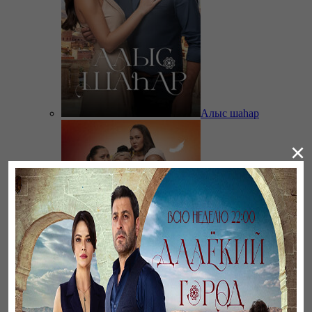
Алыс шаһар
×