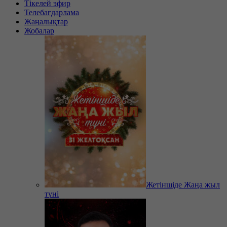
Тікелей эфир
Телебағдарлама
Жаңалықтар
Жобалар
Жетіншіде Жаңа жыл
түні