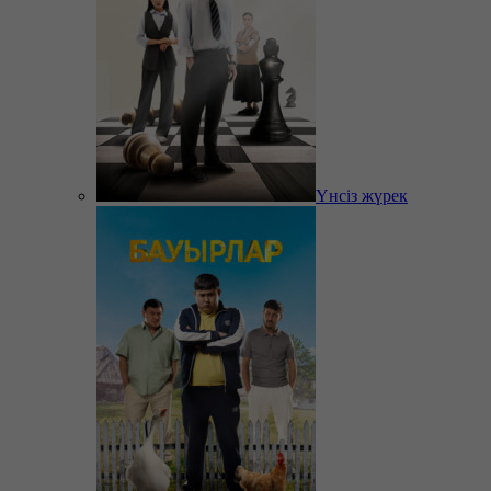
Үнсіз жүрек