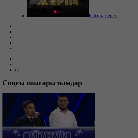
Байтақ жерім
ru
Соңғы шығарылымдар