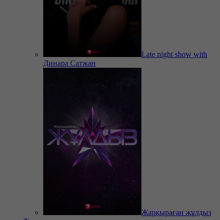
Late night show with
Динара Сатжан
Жарқыраған жұлдыз