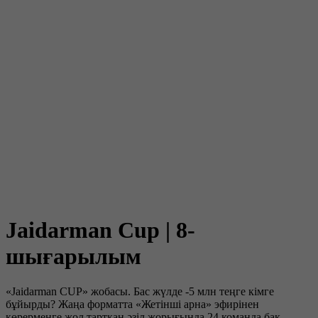
Jaidarman Cup | 8-
шығарылым
«Jaidarman CUP» жобасы. Бас жүлде -5 млн теңге кімге
бұйырды? Жаңа форматта «Жетінші арна» эфирінен
көрерменге жол тартқан әзіл жорығында 24 команда бақ