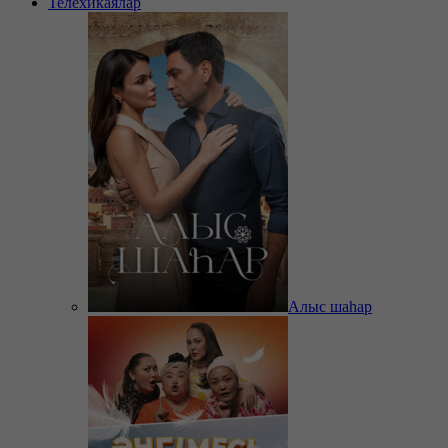
Телехикаялар
Алыс шаһар