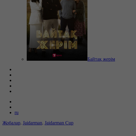
Байтақ жерім
ru
Жобалар
.
Jaidarman
.
Jaidarman Cup