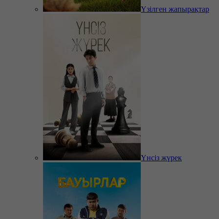
Үзілген жапырақтар
Үнсіз жүрек