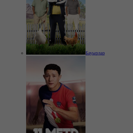
Бауырлар