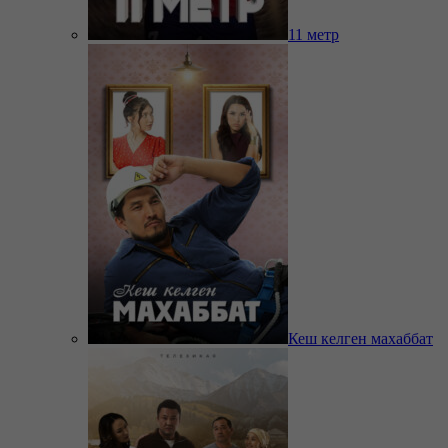
11 метр
Кеш келген махаббат