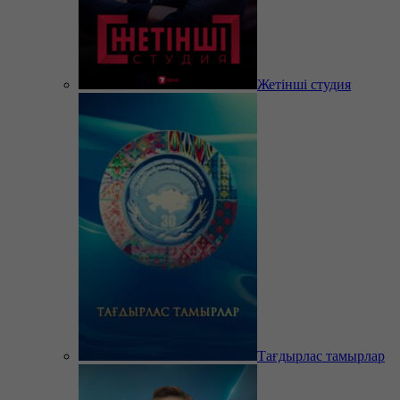
Жетінші студия
Тағдырлас тамырлар