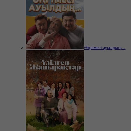
Әңгімесі ауылдың…