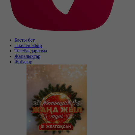
Басты бет
Тікелей эфир
Телебағдарлама
Жаңалықтар
Жобалар