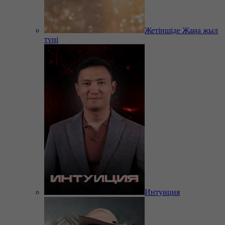
Жетіншіде Жаңа жыл
түні
Интуиция