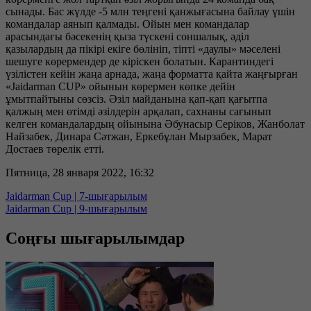
сынады. Бас жүлде -5 млн теңгені қанжығасына байлау үшін
командалар аянып қалмады. Ойын мен командалар
арасындағы бәсекенің қыза түскені соншалық, әділ
қазылардың да пікірі екіге бөлініп, тіпті «даулы» мәселені
шешуге көрермендер де кіріскен болатын. Карантиндегі
үзілістен кейін жаңа арнада, жаңа форматта қайта жаңғырған
«Jaidarman CUP» ойынын көрермен көпке дейін
ұмытпайтыны сөзсіз. Әзіл майданына қап-қап қағытпа
қалжың мен өтімді әзілдерін арқалап, сахнаны сағынып
келген командалардың ойынына Әбунасыр Серіков, Жанболат
Найзабек, Динара Сәтжан, Еркебұлан Мырзабек, Марат
Достаев төрелік етті.
Пятница, 28 января 2022, 16:32
Jaidarman Cup | 7-шығарылым
Jaidarman Cup | 9-шығарылым
Соңғы шығарылымдар