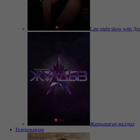
Late night show with Д
Жарқыраған жұлдыз
Телехикаялар