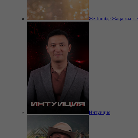
Жетіншіде Жаңа жыл т
Интуиция