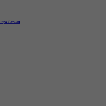
инара Сатжан