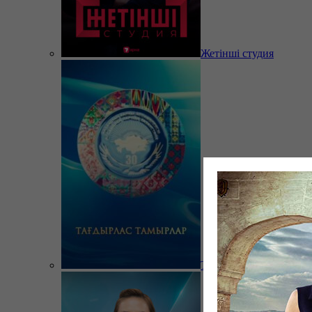
Жетінші студия
Тағдырлас тамырлар