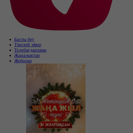
Басты бет
Тікелей эфир
Телебағдарлама
Жаңалықтар
Жобалар