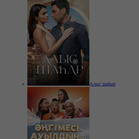
Алыс шаһар