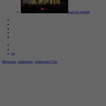
Байтақ жерім
ru
Жобалар
.
Jaidarman
.
Jaidarman Cup