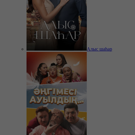
Алыс шаһар