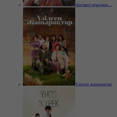
Әңгімесі ауылдың…
Үзілген жапырақтар