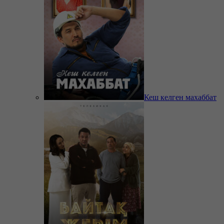
Кеш келген махаббат