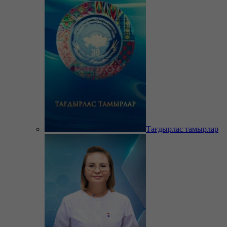
Тағдырлас тамырлар