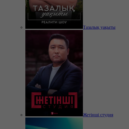
Тазалық уақыты
Жетінші студия