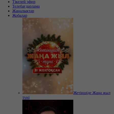
Тікелей эфир
Телебағдарлама
Жаңалықтар
Жобалар
Жетіншіде Жаңа жыл
түні