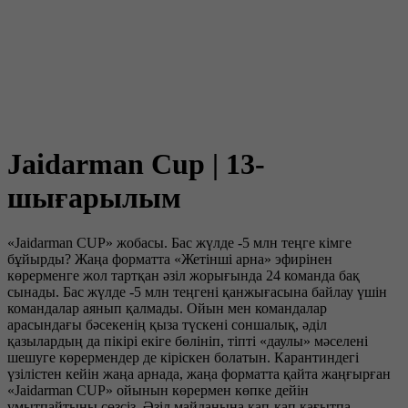
Jaidarman Cup | 13-
шығарылым
«Jaidarman CUP» жобасы. Бас жүлде -5 млн теңге кімге
бұйырды? Жаңа форматта «Жетінші арна» эфирінен
көрерменге жол тартқан әзіл жорығында 24 команда бақ
сынады. Бас жүлде -5 млн теңгені қанжығасына байлау үшін
командалар аянып қалмады. Ойын мен командалар
арасындағы бәсекенің қыза түскені соншалық, әділ
қазылардың да пікірі екіге бөлініп, тіпті «даулы» мәселені
шешуге көрермендер де кіріскен болатын. Карантиндегі
үзілістен кейін жаңа арнада, жаңа форматта қайта жаңғырған
«Jaidarman CUP» ойынын көрермен көпке дейін
ұмытпайтыны сөзсіз. Әзіл майданына қап-қап қағытпа