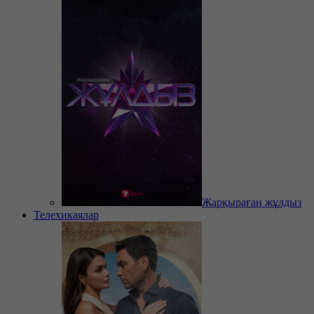
Жарқыраған жұлдыз
Телехикаялар