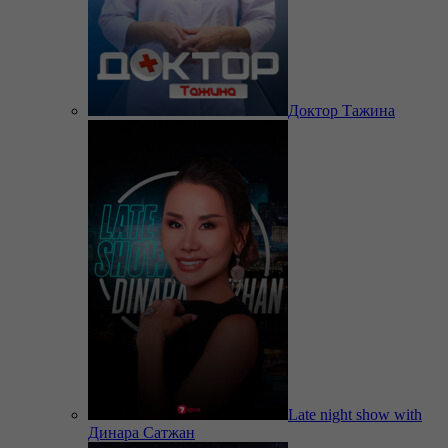
Доктор Тажина
Late night show with
Динара Сатжан