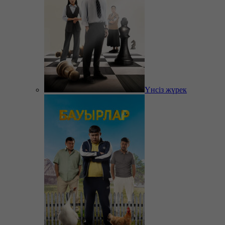
Үнсіз жүрек