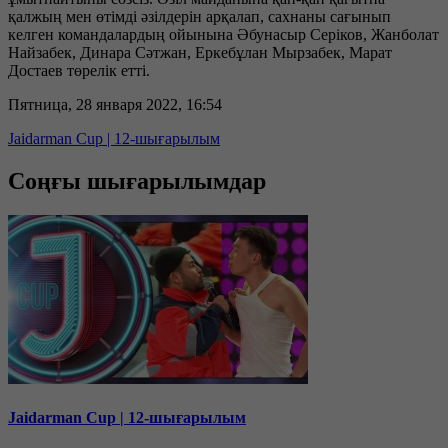
қалжың мен өтімді әзілдерін арқалап, сахнаны сағынып
келген командалардың ойынына Әбунасыр Серіков, Жанболат
Найзабек, Динара Сәтжан, Еркебұлан Мырзабек, Марат
Достаев төрелік етті.
Пятница, 28 января 2022, 16:54
Jaidarman Cup | 12-шығарылым
Соңғы шығарылымдар
Jaidarman Cup | 12-шығарылым