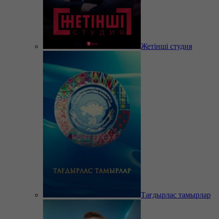
Жетінші студия
Тағдырлас тамырлар