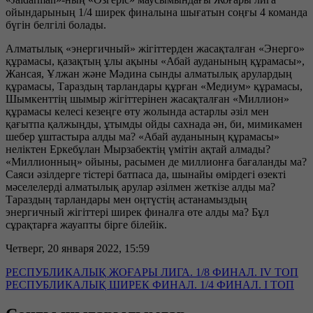
ойындарының 1/4 ширек финалына шығатын соңғы 4 команда
бүгін белгілі болады.
Алматылық «энергичный» жігіттерден жасақталған «Энерго»
құрамасы, қазақтың ұлы ақыны «Абай ауданының құрамасы»,
Жансая, Ұлжан және Мәдина сынды алматылық арулардың
құрамасы, Тараздың тарландары құрған «Медиум» құрамасы,
Шымкенттің шымыр жігіттерінен жасақталған «Миллион»
құрамасы келесі кезеңге өту жолында астарлы әзіл мен
қағытпа қалжыңды, ұтымды ойды сахнада ән, би, мимикамен
шебер ұштастыра алды ма? «Абай ауданының құрамасы»
неліктен Еркебұлан Мырзабектің үмітін ақтай алмады?
«Миллионның» ойыны, расымен де миллионға бағаланды ма?
Саяси әзілдерге тістері батпаса да, шынайы өмірдегі өзекті
мәселелерді алматылық арулар әзілмен жеткізе алды ма?
Тараздың тарландары мен оңтүстің астанамыздың
энергичный жігіттері ширек финалға өте алды ма? Бұл
сұрақтарға жауапты бірге білейік.
Четверг, 20 января 2022, 15:59
РЕСПУБЛИКАЛЫҚ ЖОҒАРЫ ЛИГА. 1/8 ФИНАЛ. IV ТОП
РЕСПУБЛИКАЛЫҚ ШИРЕК ФИНАЛ. 1/4 ФИНАЛ. I ТОП