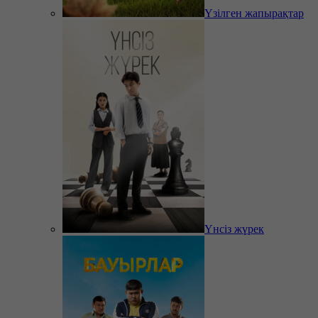
Үзілген жапырақтар
Үнсіз жүрек