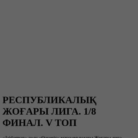
РЕСПУБЛИКАЛЫҚ
ЖОҒАРЫ ЛИГА. 1/8
ФИНАЛ. V ТОП
«Jaidarman»-ның «Өзгеріс» маусымындағы Жоғары лига