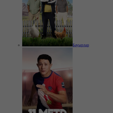
Бауырлар