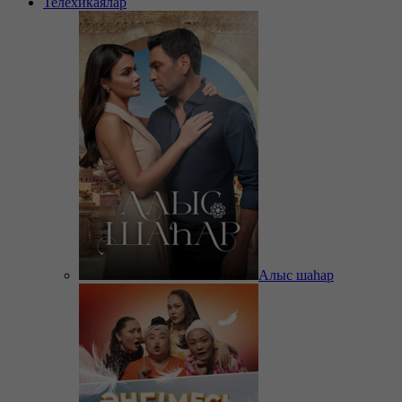
Телехикаялар
Алыс шаһар