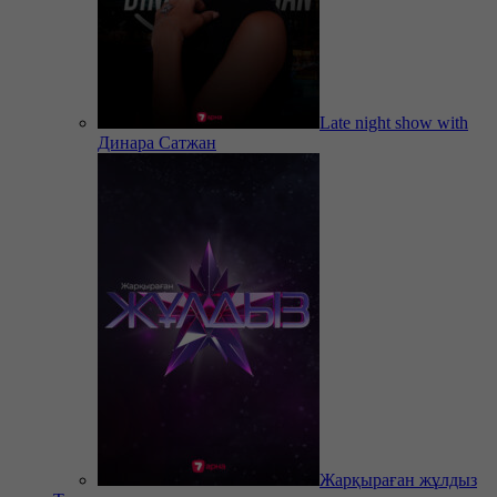
Late night show with
Динара Сатжан
Жарқыраған жұлдыз