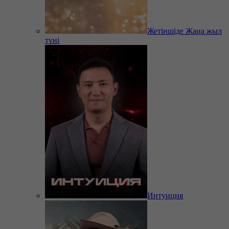
Жетіншіде Жаңа жыл
түні
Интуиция