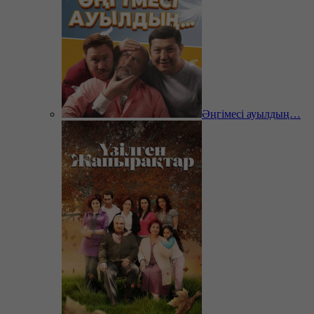
Әңгімесі ауылдың…