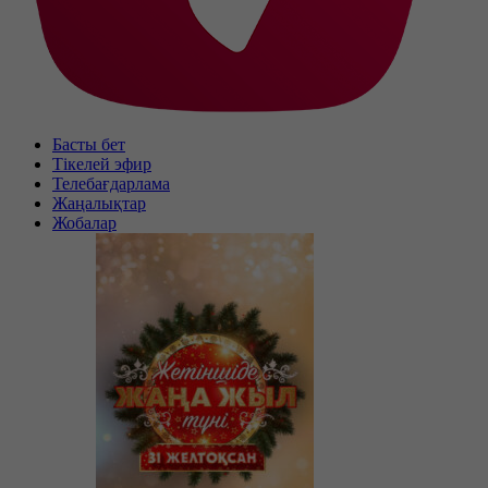
Басты бет
Тікелей эфир
Телебағдарлама
Жаңалықтар
Жобалар