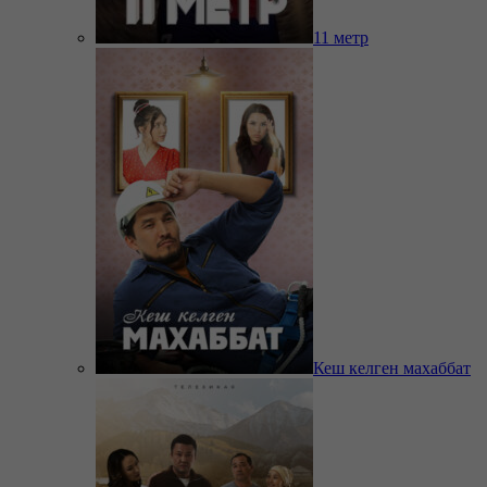
11 метр
Кеш келген махаббат