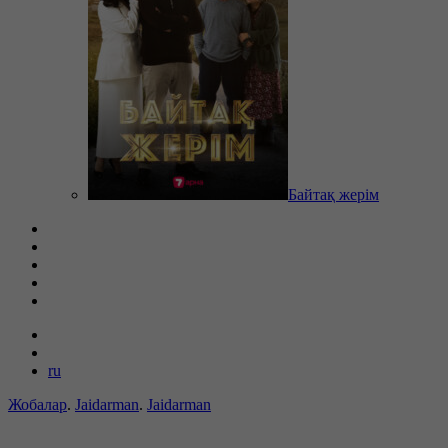
Байтақ жерім
ru
Жобалар
.
Jaidarman
.
Jaidarman