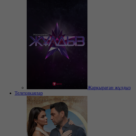
Жарқыраған жұлдыз
Телехикаялар