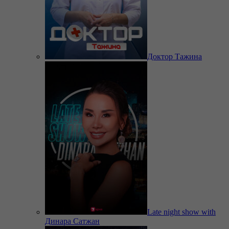
Доктор Тажина
Late night show with
Динара Сатжан