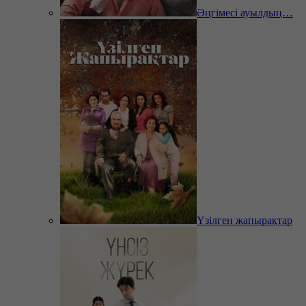
Әңгімесі ауылдың…
Үзілген жапырақтар