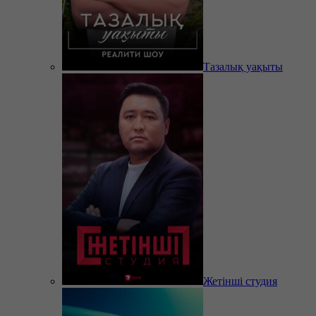
Тазалық уақыты
Жетінші студия