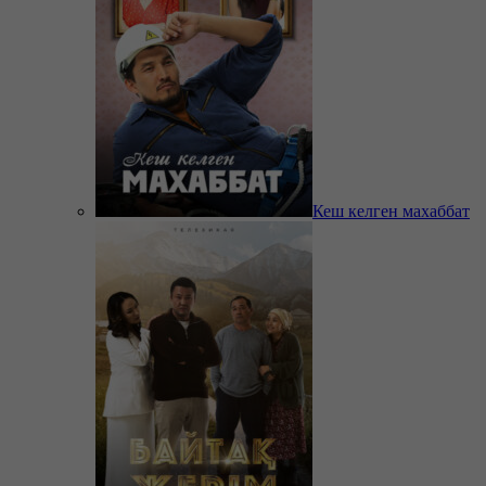
Кеш келген махаббат