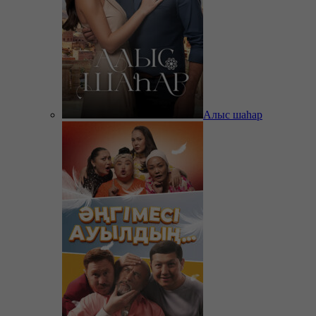
Алыс шаһар