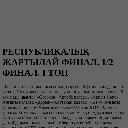
РЕСПУБЛИКАЛЫҚ
ЖАРТЫЛАЙ ФИНАЛ. 1/2
ФИНАЛ. I ТОП
«Jaidarman» жоғары лигасының жартылай финалына да келіп
жеттік. Бұл жолы финалға шығу үшін жарыс жолына келесі 6
команды шықты: «Сөз жоқ» Ақтөбе қаласы, «Ақпен бірге»
Алматы қаласы, «Дарын» Қостанай қаласы, «АТУ» Алматы
қаласы, «Энерго» Алматы қаласы, «Мade in ATU» Алматы
қаласы. Командалар қағытпа қалжың мен ұтымды әзілге толы
тартысты ойын көрсете алды. Залдағы көрерменнің қолдауы
да жайдарманшыларға шабыт бере түскендей.Әділ қазы
тарапынан «АТУ» мен «Ақпен бірге» командалары ерекше