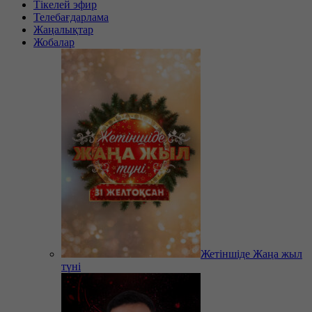
Тікелей эфир
Телебағдарлама
Жаңалықтар
Жобалар
Жетіншіде Жаңа жыл
түні