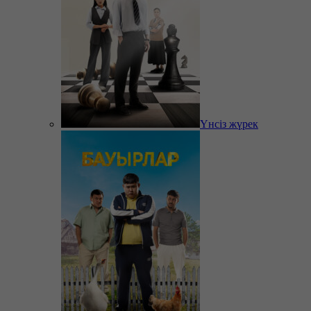
Үнсіз жүрек