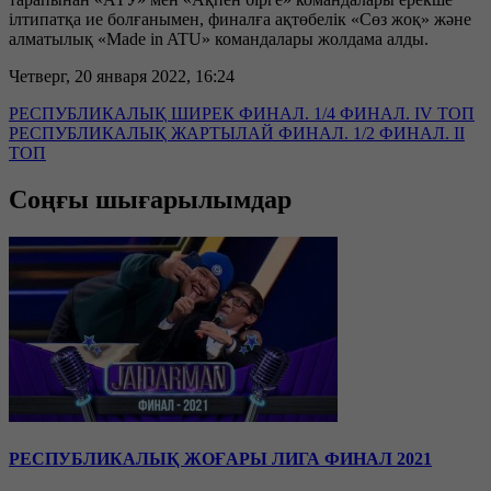
ілтипатқа ие болғанымен, финалға ақтөбелік «Сөз жоқ» және
алматылық «Мade in ATU» командалары жолдама алды.
Четверг, 20 января 2022, 16:24
РЕСПУБЛИКАЛЫҚ ШИРЕК ФИНАЛ. 1/4 ФИНАЛ. IV ТОП
РЕСПУБЛИКАЛЫҚ ЖАРТЫЛАЙ ФИНАЛ. 1/2 ФИНАЛ. II
ТОП
Соңғы шығарылымдар
РЕСПУБЛИКАЛЫҚ ЖОҒАРЫ ЛИГА ФИНАЛ 2021