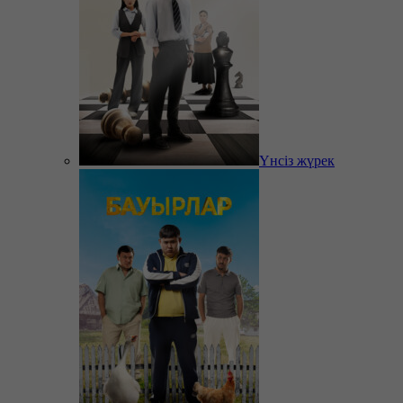
Үнсіз жүрек