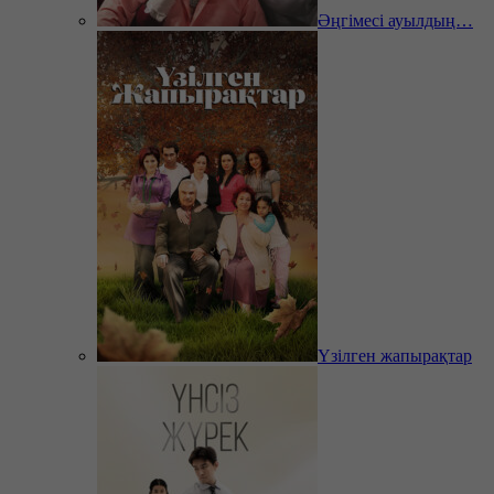
Әңгімесі ауылдың…
Үзілген жапырақтар