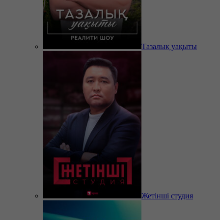
Тазалық уақыты
Жетінші студия