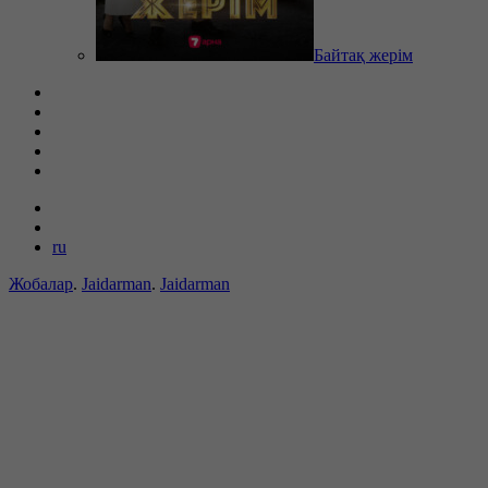
Байтақ жерім
ru
Жобалар
.
Jaidarman
.
Jaidarman