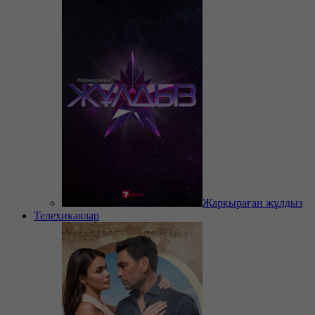
Жарқыраған жұлдыз
Телехикаялар