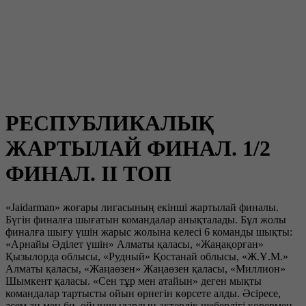
РЕСПУБЛИКАЛЫҚ
ЖАРТЫЛАЙ ФИНАЛ. 1/2
ФИНАЛ. II ТОП
«Jaidarman» жоғары лигасының екінші жартылай финалы.
Бүгін финалға шығатын командалар анықталады. Бұл жолы
финалға шығу үшін жарыс жолына келесі 6 команды шықты:
«Арнайы Әділет үшін» Алматы қаласы, «Жаңақорған»
Қызылорда облысы, «Рудный» Қостанай облысы, «Ж.Ұ.М.»
Алматы қаласы, «Жаңаөзен» Жаңаөзен қаласы, «Миллион»
Шымкент қаласы. «Сен тұр мен атайын» деген мықты
командалар тартысты ойын өрнегін көрсете алды. Әсіресе,
әсем ән мен би, ойыншылардың актерлік шеберлігі көрермен