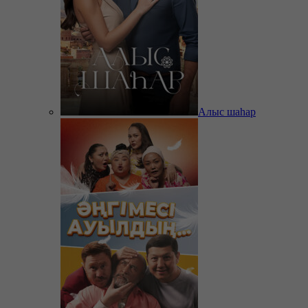
Алыс шаһар