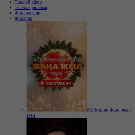
Тікелей эфир
Телебағдарлама
Жаңалықтар
Жобалар
Жетіншіде Жаңа жыл
түні