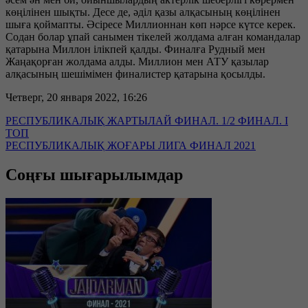
көңілінен шықты. Десе де, әділ қазы алқасының көңілінен
шыға қоймапты. Әсіресе Миллионнан көп нәрсе күтсе керек.
Содан болар ұпай санымен тікелей жолдама алған командалар
қатарына Миллон ілікпей қалды. Финалға Рудный мен
Жаңақорған жолдама алды. Миллион мен АТУ қазылар
алқасының шешімімен финалистер қатарына қосылды.
Четверг, 20 января 2022, 16:26
РЕСПУБЛИКАЛЫҚ ЖАРТЫЛАЙ ФИНАЛ. 1/2 ФИНАЛ. I
ТОП
РЕСПУБЛИКАЛЫҚ ЖОҒАРЫ ЛИГА ФИНАЛ 2021
Соңғы шығарылымдар