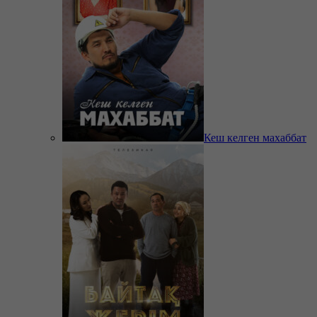
Кеш келген махаббат