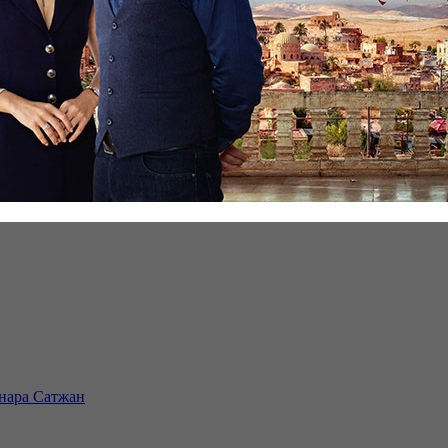
инара Сатжан