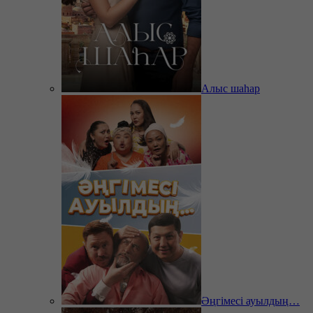
Алыс шаһар
Әңгімесі ауылдың…