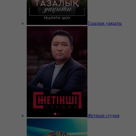
Тазалық уақыты
Жетінші студия