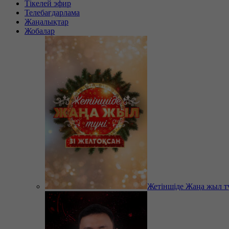
Тікелей эфир
Телебағдарлама
Жаңалықтар
Жобалар
Жетіншіде Жаңа жыл т