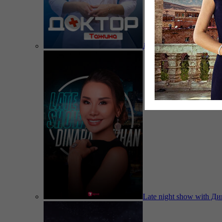
Доктор Тажина
Late night show with Д