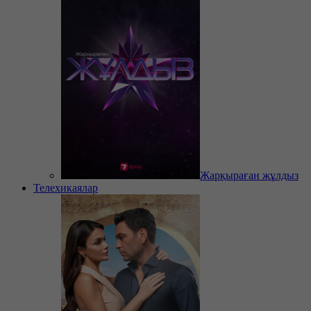
Жарқыраған жұлдыз
Телехикаялар