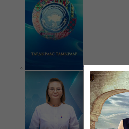
Тағдырлас тамырлар