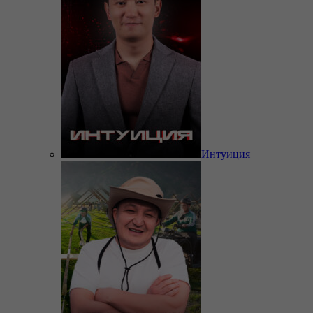
Интуиция