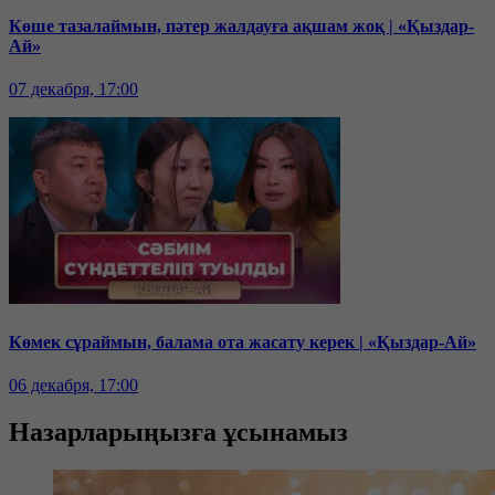
Көше тазалаймын, пәтер жалдауға ақшам жоқ | «Қыздар-
Ай»
07 декабря, 17:00
Көмек сұраймын, балама ота жасату керек | «Қыздар-Ай»
06 декабря, 17:00
Назарларыңызға ұсынамыз