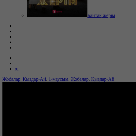
Байтақ жерім
ru
Жобалар
.
Қыздар-Ай
.
1-маусым
.
Жобалар
.
Қыздар-Ай