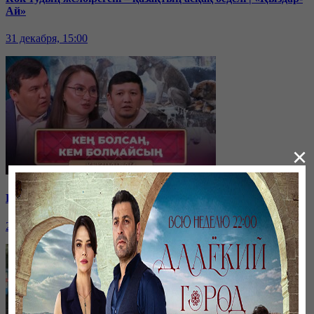
Ай»
31 декабря, 15:00
×
Қайырымдылық – қадірлі іс | «Қыздар-Ай»
20 декабря, 17:00