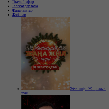
Тікелей эфир
Телебағдарлама
Жаңалықтар
Жобалар
Жетіншіде Жаңа жыл
түні