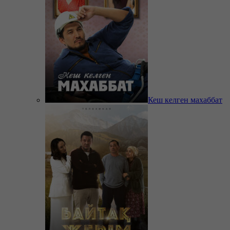
Кеш келген махаббат