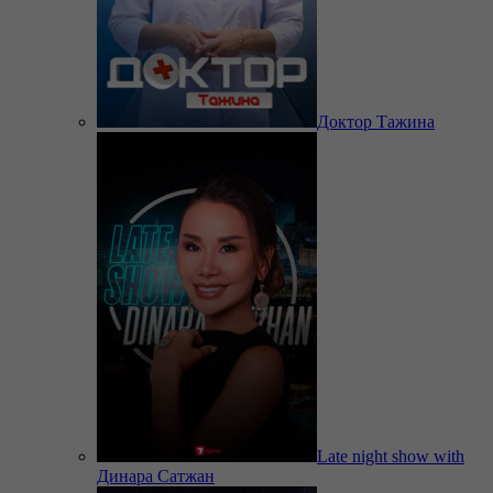
Доктор Тажина
Late night show with
Динара Сатжан