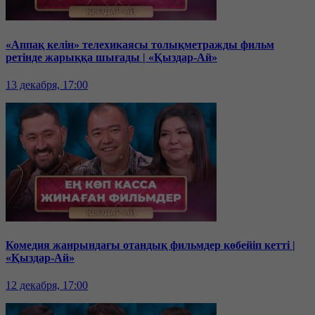
«Аппақ келін» телехикаясы толықметражды фильм
ретінде жарыққа шығады | «Қыздар-Ай»
13 декабря, 17:00
Комедия жанрындағы отандық фильмдер көбейіп кетті |
«Қыздар-Ай»
12 декабря, 17:00