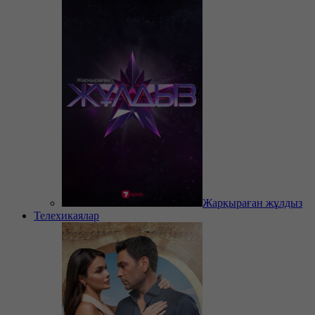
Жарқыраған жұлдыз
Телехикаялар