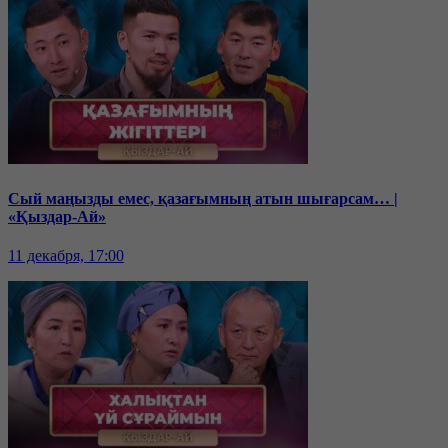
Сый маңызды емес, қазағымның атын шығарсам… |
«Қыздар-Ай»
11 декабря, 17:00