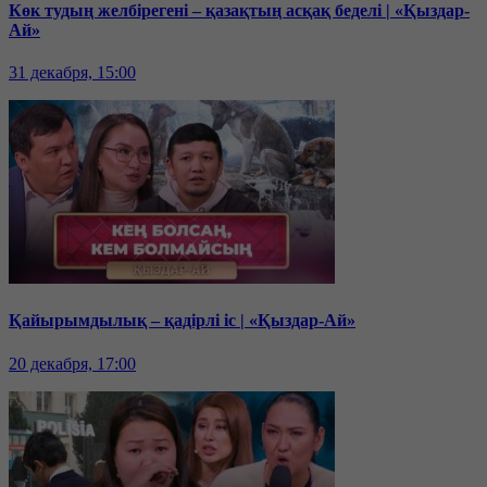
Көк тудың желбірегені – қазақтың асқақ беделі | «Қыздар-
Ай»
31 декабря, 15:00
Қайырымдылық – қадірлі іс | «Қыздар-Ай»
20 декабря, 17:00