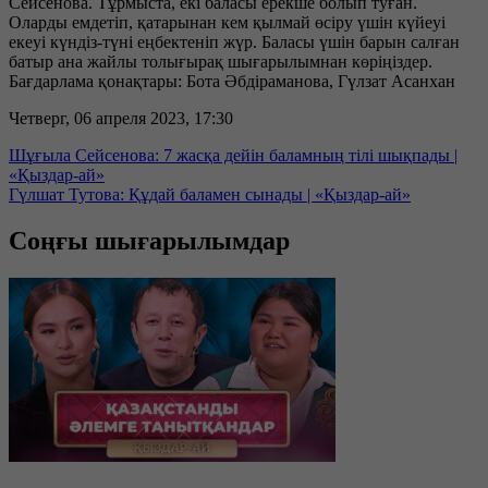
Сейсенова. Тұрмыста, екі баласы ерекше болып туған.
Оларды емдетіп, қатарынан кем қылмай өсіру үшін күйеуі
екеуі күндіз-түні еңбектеніп жүр. Баласы үшін барын салған
батыр ана жайлы толығырақ шығарылымнан көріңіздер.
Бағдарлама қонақтары: Бота Әбдіраманова, Гүлзат Асанхан
Четверг, 06 апреля 2023, 17:30
Шұғыла Сейсенова: 7 жасқа дейін баламның тілі шықпады |
«Қыздар-ай»
Гүлшат Тутова: Құдай баламен сынады | «Қыздар-ай»
Соңғы шығарылымдар