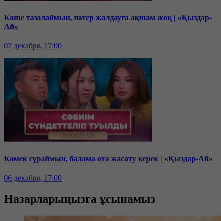
Көше тазалаймын, пәтер жалдауға ақшам жоқ | «Қыздар-
Ай»
07 декабря, 17:00
Көмек сұраймын, балама ота жасату керек | «Қыздар-Ай»
06 декабря, 17:00
Назарларыңызға ұсынамыз