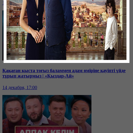
18 декабря, 17:00
Қақаған қыста тоғыз баламмен адам өміріне қауіпті үйде
тұрып жатырмыз | «Қыздар-Ай»
14 декабря, 17:00