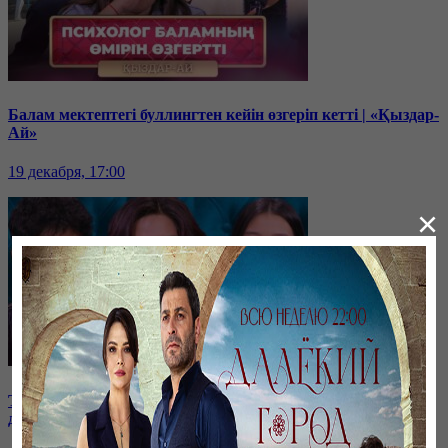
Балам мектептегі буллингтен кейін өзгеріп кетті | «Қыздар-
Ай»
19 декабря, 17:00
×
ТОЛЫҚ НҰСҚА! | Қазақстанның жетістікке жеткен
дарынды жастары | «Қыздар-Ай»