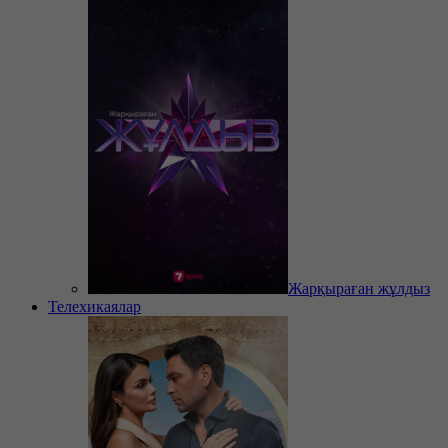
Жарқыраған жұлдыз
Телехикаялар