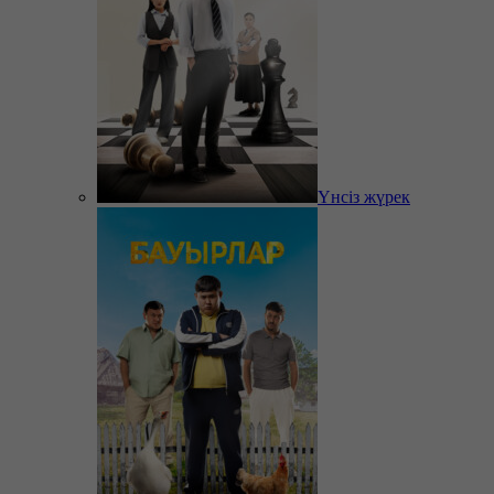
Үнсіз жүрек