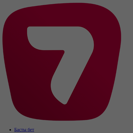
Басты бет