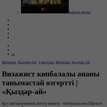
Байтақ жерім
ru
Жобалар
.
Қыздар-Ай
.
1-маусым
.
Жобалар
.
Қыздар-Ай
Визажист көпбалалы ананы
танымастай өзгертті |
«Қыздар-ай»
Бұл шығарылымның басты қонағы – көпбалалы ана Шұғыла