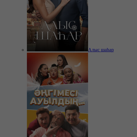
Алыс шаһар