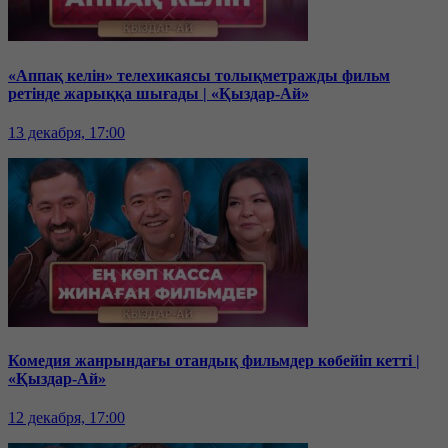
«Аппақ келін» телехикаясы толықметражды фильм
ретінде жарыққа шығады | «Қыздар-Ай»
13 декабря, 17:00
Комедия жанрындағы отандық фильмдер көбейіп кетті |
«Қыздар-Ай»
12 декабря, 17:00