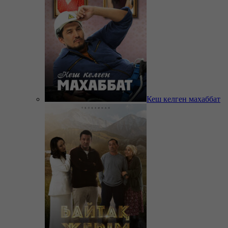
Кеш келген махаббат