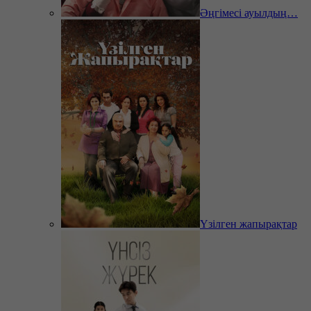
Әңгімесі ауылдың…
Үзілген жапырақтар