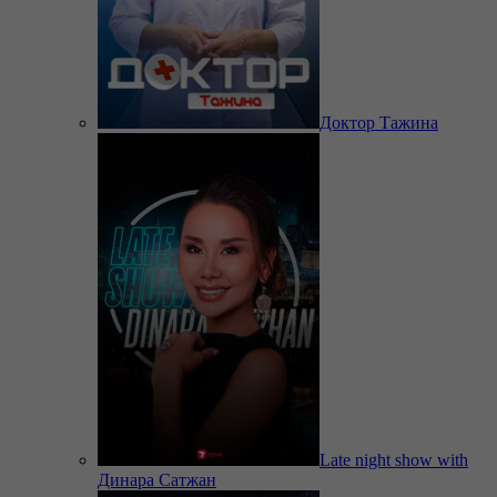
Доктор Тажина
Late night show with
Динара Сатжан