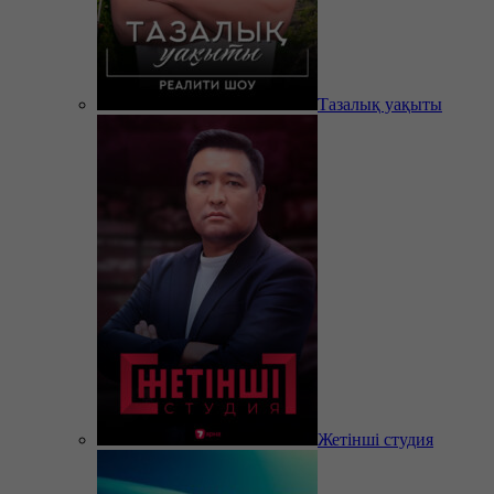
Тазалық уақыты
Жетінші студия