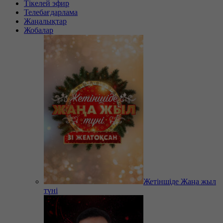
Тікелей эфир
Телебағдарлама
Жаңалықтар
Жобалар
Жетіншіде Жаңа жыл
түні