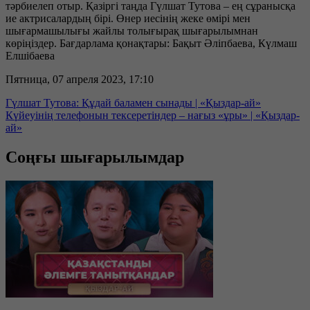
тәрбиелеп отыр. Қазіргі таңда Гүлшат Тутова – ең сұранысқа
ие актрисалардың бірі. Өнер иесінің жеке өмірі мен
шығармашылығы жайлы толығырақ шығарылымнан
көріңіздер. Бағдарлама қонақтары: Бақыт Әліпбаева, Күлмаш
Елшібаева
Пятница, 07 апреля 2023, 17:10
Гүлшат Тутова: Құдай баламен сынады | «Қыздар-ай»
Күйеуінің телефонын тексеретіндер – нағыз «ұры» | «Қыздар-
ай»
Соңғы шығарылымдар