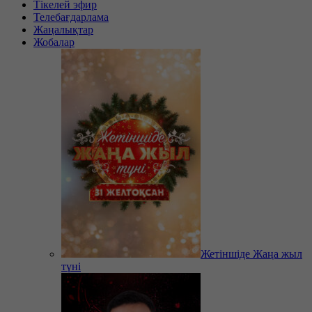
Тікелей эфир
Телебағдарлама
Жаңалықтар
Жобалар
Жетіншіде Жаңа жыл
түні