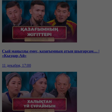
Сый маңызды емес, қазағымның атын шығарсам… |
«Қыздар-Ай»
11 декабря, 17:00