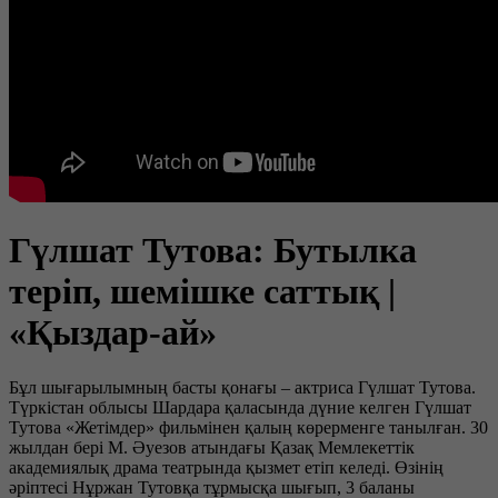
Гүлшат Тутова: Бутылка
теріп, шемішке саттық |
«Қыздар-ай»
Бұл шығарылымның басты қонағы – актриса Гүлшат Тутова.
Түркістан облысы Шардара қаласында дүние келген Гүлшат
Тутова «Жетімдер» фильмінен қалың көрерменге танылған. 30
жылдан бері М. Әуезов атындағы Қазақ Мемлекеттік
академиялық драма театрында қызмет етіп келеді. Өзінің
әріптесі Нұржан Тутовқа тұрмысқа шығып, 3 баланы