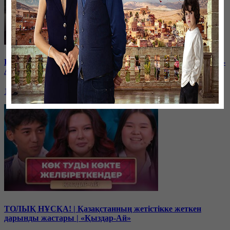
Балам мектептегі буллингтен кейін өзгеріп кетті | «Қыздар-
Ай»
19 декабря, 17:00
ТОЛЫҚ НҰСҚА! | Қазақстанның жетістікке жеткен
дарынды жастары | «Қыздар-Ай»