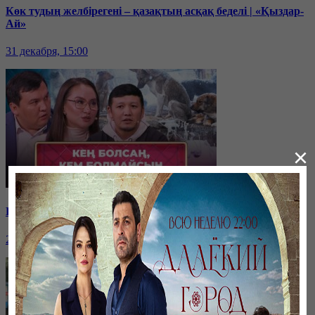
Көк тудың желбірегені – қазақтың асқақ беделі | «Қыздар-
Ай»
31 декабря, 15:00
×
Қайырымдылық – қадірлі іс | «Қыздар-Ай»
20 декабря, 17:00