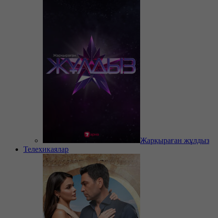
Жарқыраған жұлдыз
Телехикаялар