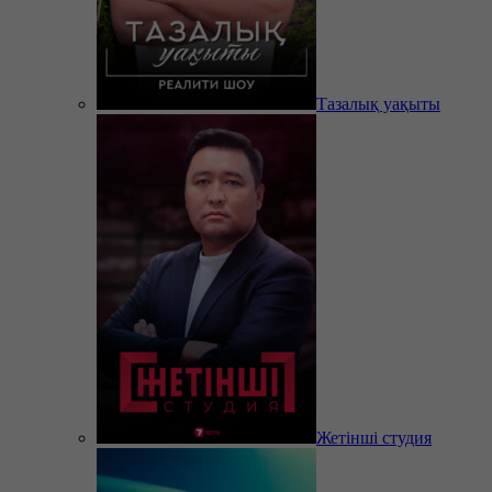
Тазалық уақыты
Жетінші студия