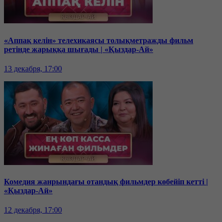
«Аппақ келін» телехикаясы толықметражды фильм
ретінде жарыққа шығады | «Қыздар-Ай»
13 декабря, 17:00
Комедия жанрындағы отандық фильмдер көбейіп кетті |
«Қыздар-Ай»
12 декабря, 17:00