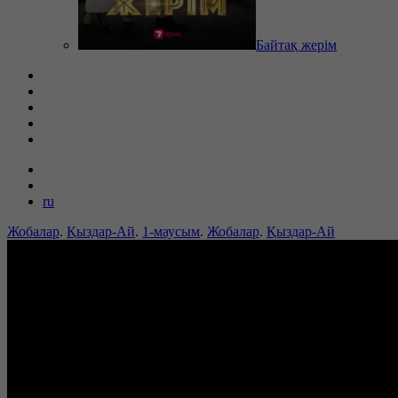
Байтақ жерім
ru
Жобалар
.
Қыздар-Ай
.
1-маусым
.
Жобалар
.
Қыздар-Ай