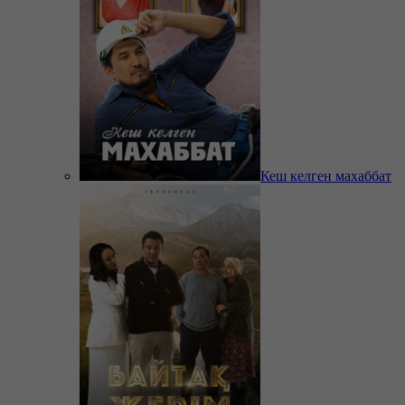
Кеш келген махаббат