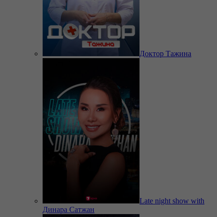
Доктор Тажина
Late night show with
Динара Сатжан