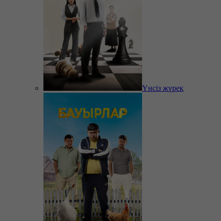
Үнсіз жүрек