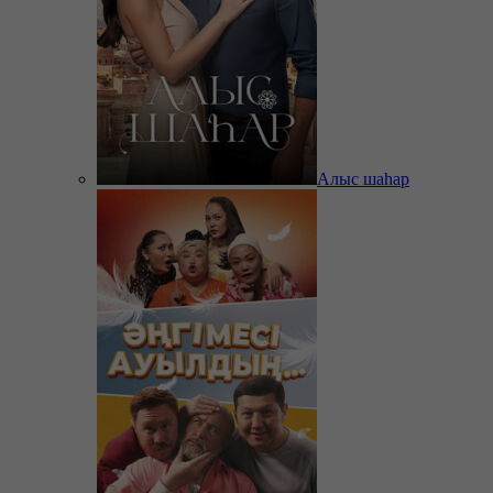
Алыс шаһар