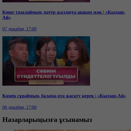
Көше тазалаймын, пәтер жалдауға ақшам жоқ | «Қыздар-
Ай»
07 декабря, 17:00
Көмек сұраймын, балама ота жасату керек | «Қыздар-Ай»
06 декабря, 17:00
Назарларыңызға ұсынамыз