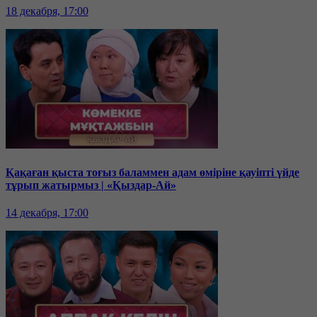
18 декабря, 17:00
Қақаған қыста тоғыз баламмен адам өміріне қауіпті үйде
тұрып жатырмыз | «Қыздар-Ай»
14 декабря, 17:00