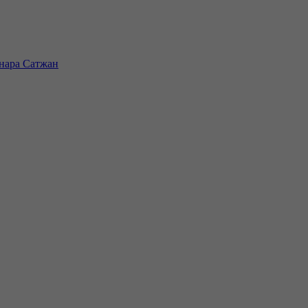
инара Сатжан