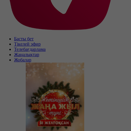
Басты бет
Тікелей эфир
Телебағдарлама
Жаңалықтар
Жобалар