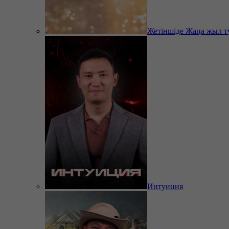
Жетіншіде Жаңа жыл т
Интуиция