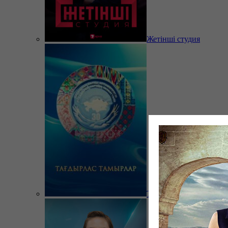
Жетінші студия
Тағдырлас тамырлар