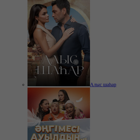
Алыс шаһар