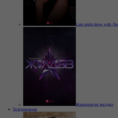
Late night show with Д
Жарқыраған жұлдыз
Телехикаялар