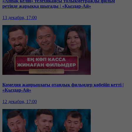
«Аппақ келін» телехикаясы толықметражды фильм
ретінде жарыққа шығады | «Қыздар-Ай»
13 декабря, 17:00
Комедия жанрындағы отандық фильмдер көбейіп кетті |
«Қыздар-Ай»
12 декабря, 17:00