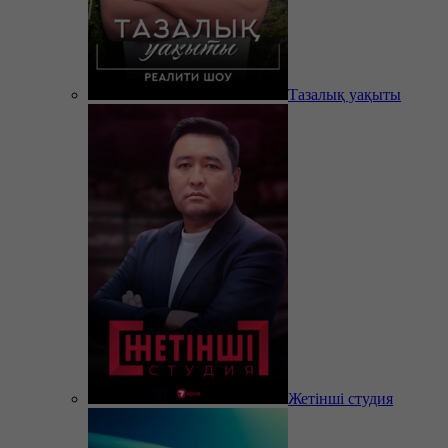
Тазалық уақыты
Жетінші студия