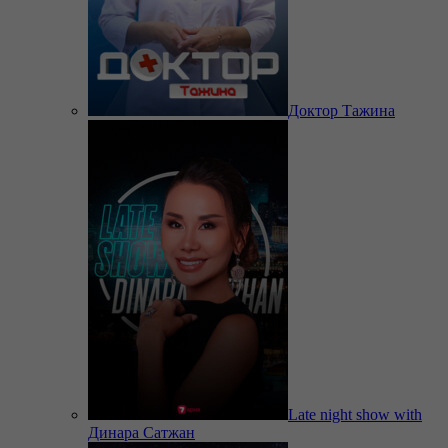
Доктор Тажина
Late night show with
Динара Сатжан