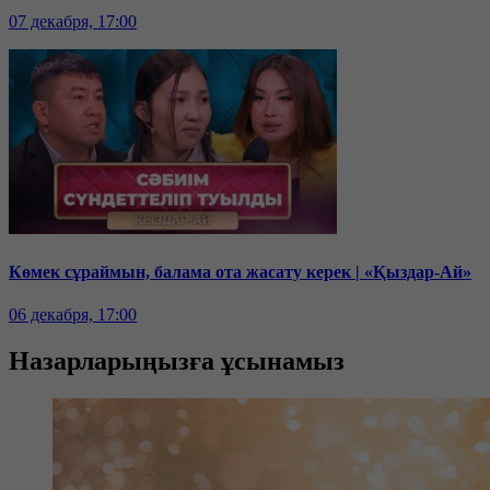
07 декабря, 17:00
Көмек сұраймын, балама ота жасату керек | «Қыздар-Ай»
06 декабря, 17:00
Назарларыңызға ұсынамыз