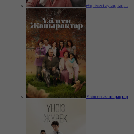
Әңгімесі ауылдың…
Үзілген жапырақтар