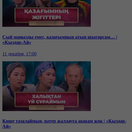
Сый маңызды емес, қазағымның атын шығарсам… |
«Қыздар-Ай»
11 декабря, 17:00
Көше тазалаймын, пәтер жалдауға ақшам жоқ | «Қыздар-
Ай»