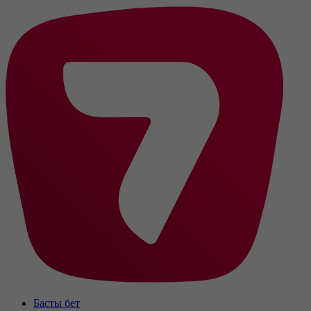
Басты бет