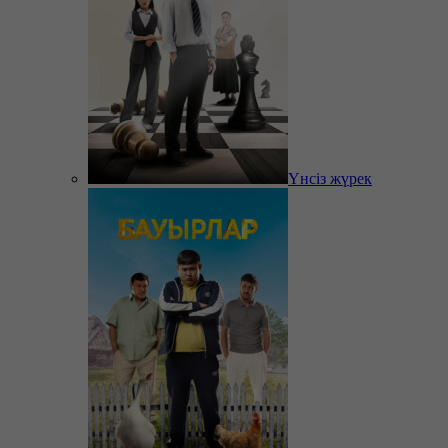
Үнсіз жүрек