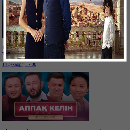
Қақаған қыста тоғыз баламмен адам өміріне қауіпті үйде
тұрып жатырмыз | «Қыздар-Ай»
14 декабря, 17:00