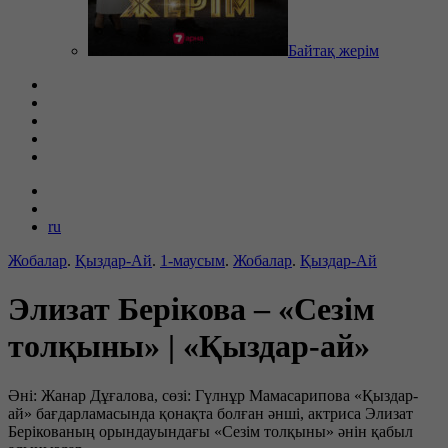
Байтақ жерім
ru
Жобалар
.
Қыздар-Ай
.
1-маусым
.
Жобалар
.
Қыздар-Ай
Элизат Берікова – «Сезім
толқыны» | «Қыздар-ай»
Әні: Жанар Дұғалова, сөзі: Гүлнұр Мамасарипова «Қыздар-
ай» бағдарламасында қонақта болған әнші, актриса Элизат
Берікованың орындауындағы «Сезім толқыны» әнін қабыл