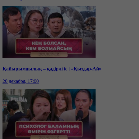
Қайырымдылық – қадірлі іс | «Қыздар-Ай»
20 декабря, 17:00