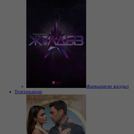
Жарқыраған жұлдыз
Телехикаялар