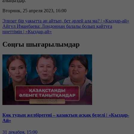
алыңыздар.
Вторник, 25 апреля 2023, 16:00
Элизат бір уақытта ән айтып, бет әрлей ала ма? | «Қыздар-ай»
Айгүл Иманбаева: Лондоннан балалы болып қайтуға
ниеттімін | «Қыздар-ай»
Соңғы шығарылымдар
Көк тудың желбірегені – қазақтың асқақ беделі | «Қыздар-
Ай»
31 декабря, 15:00