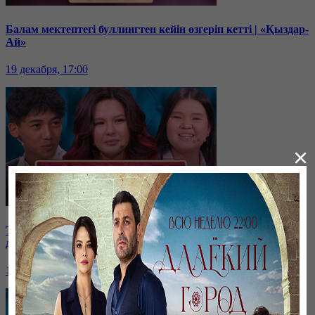
Балам мектептегі буллингтен кейін өзгеріп кетті | «Қыздар-
Ай»
19 декабря, 17:00
×
ТОЛЫҚ НҰСҚА! | Қазақстанның жетістікке жеткен
дарынды жастары | «Қыздар-Ай»
18 декабря, 17:00