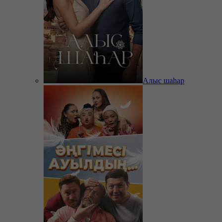
Алыс шаһар