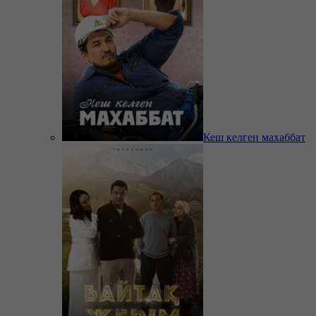
Кеш келген махаббат