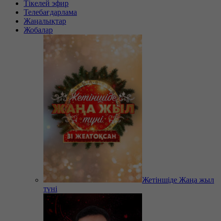
Тікелей эфир
Телебағдарлама
Жаңалықтар
Жобалар
Жетіншіде Жаңа жыл
түні