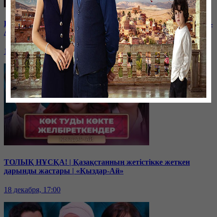
Балам мектептегі буллингтен кейін өзгеріп кетті | «Қыздар-
Ай»
19 декабря, 17:00
ТОЛЫҚ НҰСҚА! | Қазақстанның жетістікке жеткен
дарынды жастары | «Қыздар-Ай»
18 декабря, 17:00