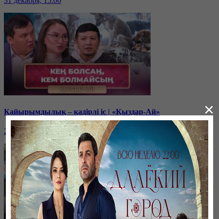
31 декабря, 15:00
×
Қайырымдылық – қадірлі іс | «Қыздар-Ай»
20 декабря, 17:00