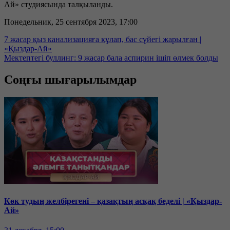
Ай» студиясында талқыланды.
Понедельник, 25 сентября 2023, 17:00
7 жасар қыз канализацияға құлап, бас сүйегі жарылған |
«Қыздар-Ай»
Мектептегі буллинг: 9 жасар бала аспирин ішіп өлмек болды
Соңғы шығарылымдар
Көк тудың желбірегені – қазақтың асқақ беделі | «Қыздар-
Ай»