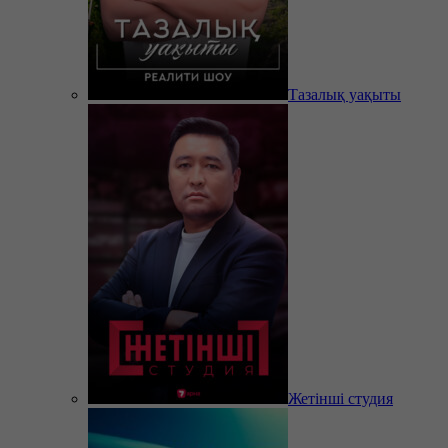
Тазалық уақыты
Жетінші студия