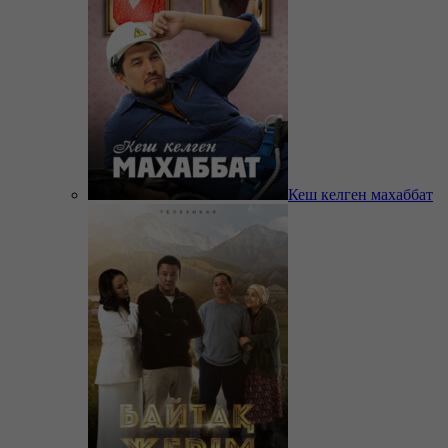
Кеш келген махаббат