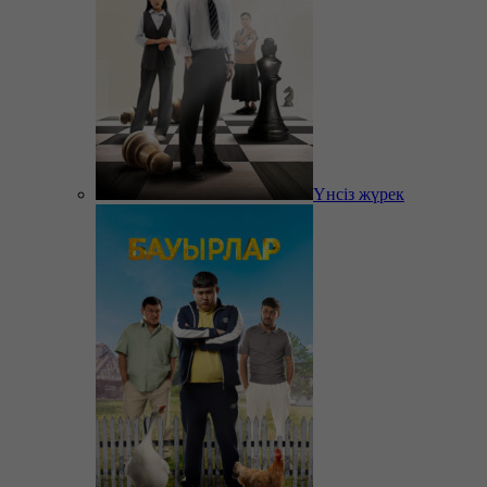
Үнсіз жүрек