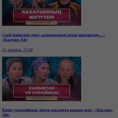
Сый маңызды емес, қазағымның атын шығарсам… |
«Қыздар-Ай»
11 декабря, 17:00
Көше тазалаймын, пәтер жалдауға ақшам жоқ | «Қыздар-
Ай»