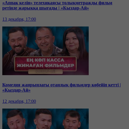
«Аппақ келін» телехикаясы толықметражды фильм
ретінде жарыққа шығады | «Қыздар-Ай»
13 декабря, 17:00
Комедия жанрындағы отандық фильмдер көбейіп кетті |
«Қыздар-Ай»
12 декабря, 17:00