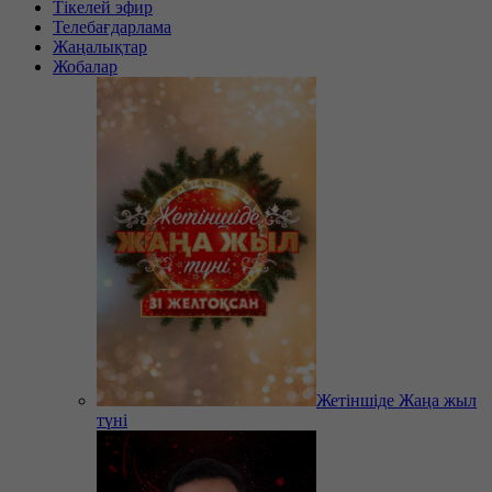
Тікелей эфир
Телебағдарлама
Жаңалықтар
Жобалар
Жетіншіде Жаңа жыл
түні