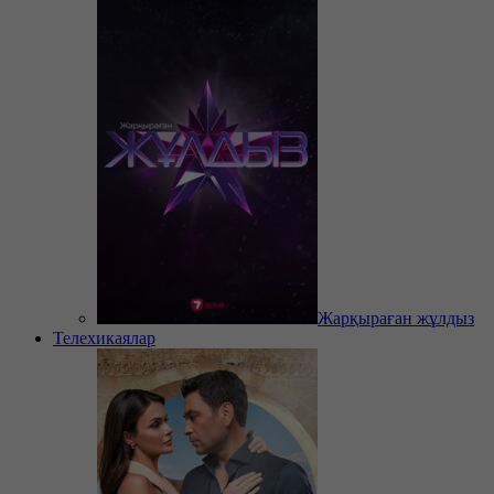
Жарқыраған жұлдыз
Телехикаялар