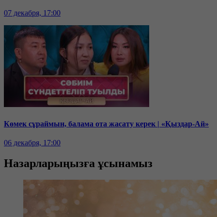
07 декабря, 17:00
Көмек сұраймын, балама ота жасату керек | «Қыздар-Ай»
06 декабря, 17:00
Назарларыңызға ұсынамыз