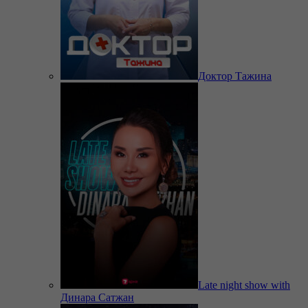
Доктор Тажина
Late night show with
Динара Сатжан