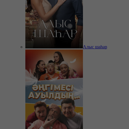
Алыс шаһар