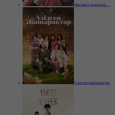
Әңгімесі ауылдың…
Үзілген жапырақтар