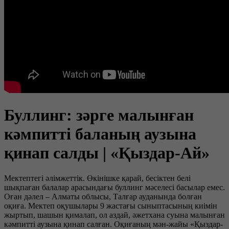
Буллинг: зәрге малынған
кәмпитті баланың аузына
қинап салды | «Қыздар-Ай»
Мектептегі әлімжеттік. Өкінішке қарай, бесіктен белі
шықпаған балалар арасындағы буллинг мәселесі басылар емес.
Оған дәлел – Алматы облысы, Талғар ауданында болған
оқиға. Мектеп оқушылары 9 жастағы сыныптасының киімін
жыртып, шашын қималап, ол аздай, әжетхана суына малынған
кәмпитті аузына қинап салған. Оқиғаның мән-жайы «Қыздар-