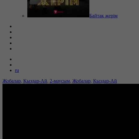
Байтақ жерім
ru
Жобалар
.
Қыздар-Ай
.
2-маусым
.
Жобалар
.
Қыздар-Ай