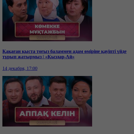
Қақаған қыста тоғыз баламмен адам өміріне қауіпті үйде
тұрып жатырмыз | «Қыздар-Ай»
14 декабря, 17:00