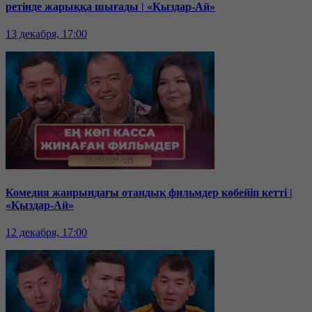
ретінде жарыққа шығады | «Қыздар-Ай»
13 декабря, 17:00
Комедия жанрындағы отандық фильмдер көбейіп кетті |
«Қыздар-Ай»
12 декабря, 17:00