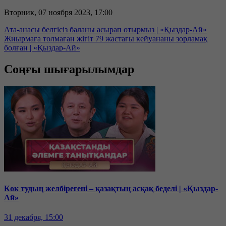
Вторник, 07 ноября 2023, 17:00
Ата-анасы белгісіз баланы асырап отырмыз | «Қыздар-Ай»
Жиырмаға толмаған жігіт 79 жастағы кейуананы зорламақ
болған | «Қыздар-Ай»
Соңғы шығарылымдар
Көк тудың желбірегені – қазақтың асқақ беделі | «Қыздар-
Ай»
31 декабря, 15:00