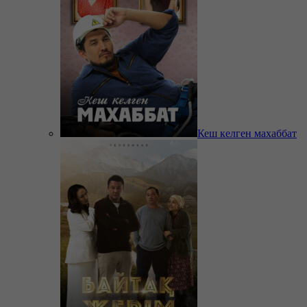
Кеш келген махаббат