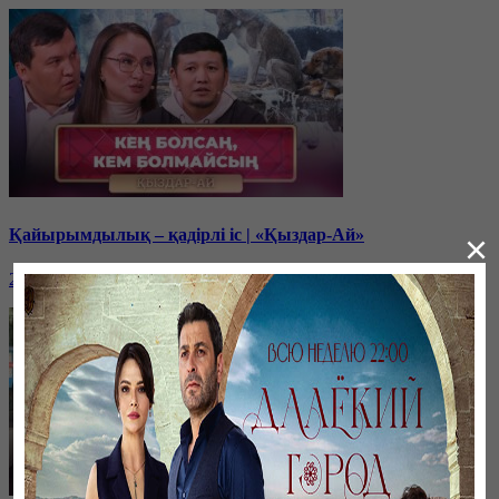
Қайырымдылық – қадірлі іс | «Қыздар-Ай»
×
20 декабря, 17:00