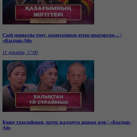
Сый маңызды емес, қазағымның атын шығарсам… |
«Қыздар-Ай»
11 декабря, 17:00
Көше тазалаймын, пәтер жалдауға ақшам жоқ | «Қыздар-
Ай»