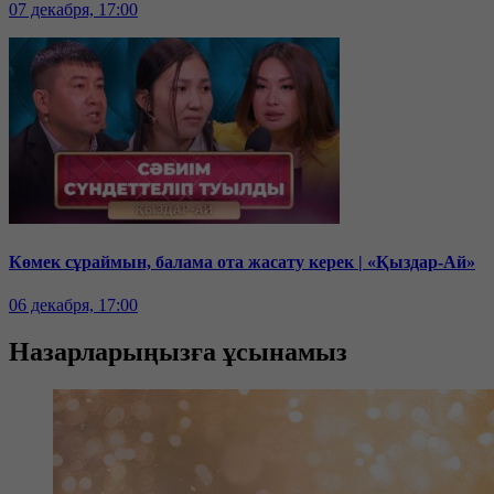
07 декабря, 17:00
Көмек сұраймын, балама ота жасату керек | «Қыздар-Ай»
06 декабря, 17:00
Назарларыңызға ұсынамыз