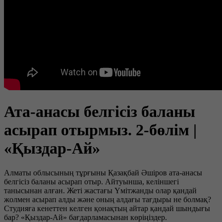
Ата-анасы белгісіз баланы
асырап отырмыз. 2-бөлім |
«Қыздар-Ай»
Алматы облысының тұрғыны Қазақбай Әшіров ата-анасы
белгісіз баланы асырап отыр. Айтуынша, келіншегі
танысынан алған. Жеті жастағы Үмітжанды олар қандай
жолмен асырап алды және оның алдағы тағдыры не болмақ?
Студияға кенеттен келген қонақтың айтар қандай шындығы
бар? «Қыздар-Ай» бағдарламасынан көріңіздер.