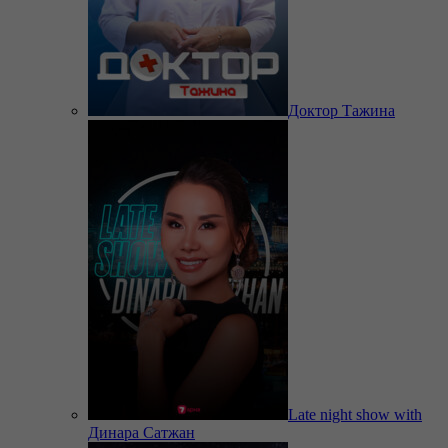
Доктор Тажина
Late night show with
Динара Сатжан