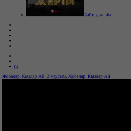
Байтақ жерім
ru
Жобалар
.
Қыздар-Ай
.
2-маусым
.
Жобалар
.
Қыздар-Ай