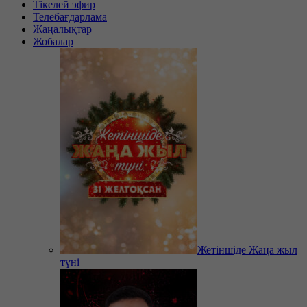
Тікелей эфир
Телебағдарлама
Жаңалықтар
Жобалар
Жетіншіде Жаңа жыл
түні