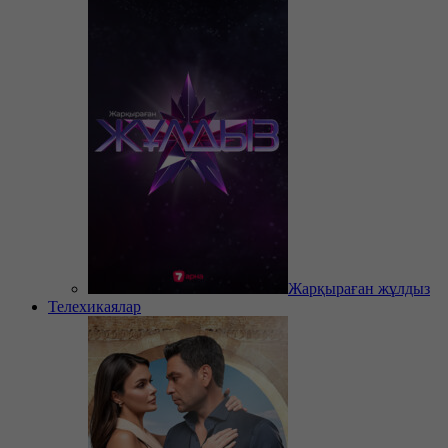
Жарқыраған жұлдыз
Телехикаялар