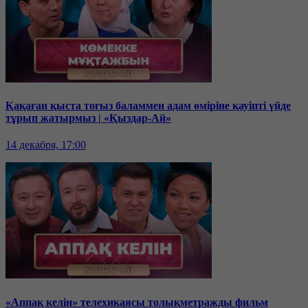
Қақаған қыста тоғыз баламмен адам өміріне қауіпті үйде
тұрып жатырмыз | «Қыздар-Ай»
14 декабря, 17:00
«Аппақ келін» телехикаясы толықметражды фильм