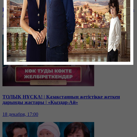
Балам мектептегі буллингтен кейін өзгеріп кетті | «Қыздар-
Ай»
19 декабря, 17:00
ТОЛЫҚ НҰСҚА! | Қазақстанның жетістікке жеткен
дарынды жастары | «Қыздар-Ай»
18 декабря, 17:00