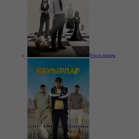
Үнсіз жүрек