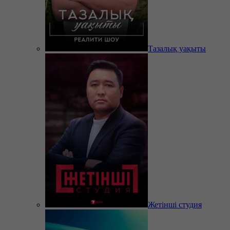
Тазалық уақыты
Жетінші студия