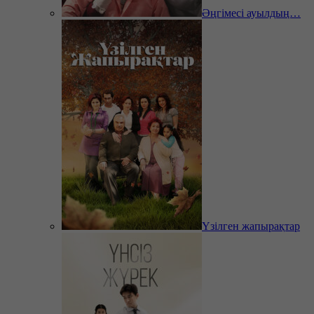
Әңгімесі ауылдың…
Үзілген жапырақтар