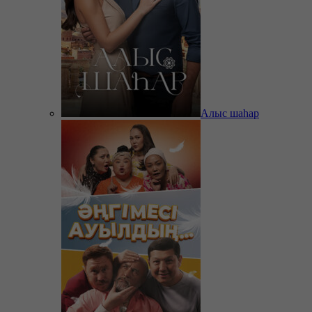
Алыс шаһар