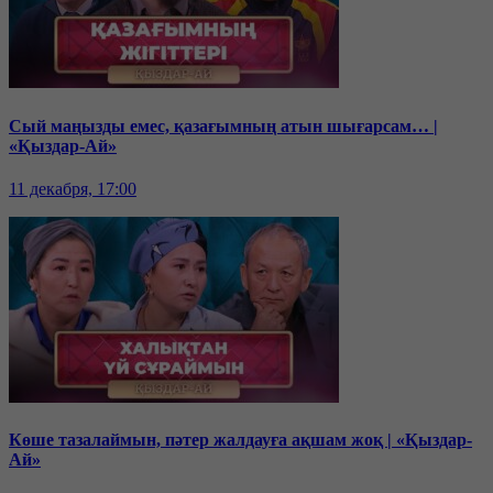
Сый маңызды емес, қазағымның атын шығарсам… |
«Қыздар-Ай»
11 декабря, 17:00
Көше тазалаймын, пәтер жалдауға ақшам жоқ | «Қыздар-
Ай»