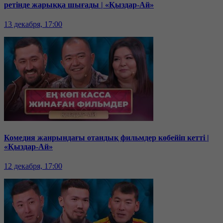
ретінде жарыққа шығады | «Қыздар-Ай»
13 декабря, 17:00
Комедия жанрындағы отандық фильмдер көбейіп кетті |
«Қыздар-Ай»
12 декабря, 17:00