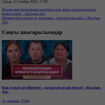
Среда, 22 ноября 2023, 17:00
Жанар мен балаларына материалдық және психологиялық
көмек керек | «Қыздар-Ай»
Мүмкіндігім шектеулі, қалауым – электронды арба | «Қыздар-
Ай»
Соңғы шығарылымдар
Көк тудың желбірегені – қазақтың асқақ беделі | «Қыздар-
Ай»
31 декабря, 15:00