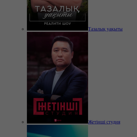
Тазалық уақыты
Жетінші студия