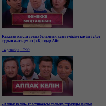
Қақаған қыста тоғыз баламмен адам өміріне қауіпті үйде
тұрып жатырмыз | «Қыздар-Ай»
14 декабря, 17:00
«Аппақ келін» телехикаясы толықметражды фильм