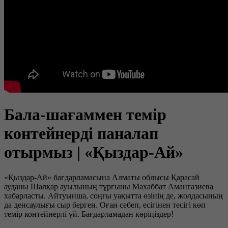
Бала-шағаммен темір
контейнерді паналап
отырмыз | «Қыздар-Ай»
«Қыздар-Ай» бағдарламасына Алматы облысы Қарасай
ауданы Шалқар ауылының тұрғыны Махаббат Аманғазиева
хабарласты. Айтуынша, соңғы уақытта өзінің де, жолдасының
да денсаулығы сыр берген. Оған себеп, есігінен тесігі көп
темір контейнерлі үй. Бағдарламадан көріңіздер!