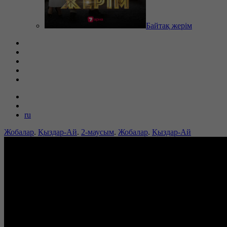
Байтақ жерім
ru
Жобалар
.
Қыздар-Ай
.
2-маусым
.
Жобалар
.
Қыздар-Ай