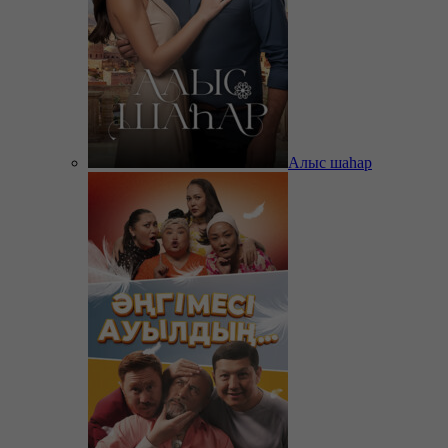
Алыс шаһар