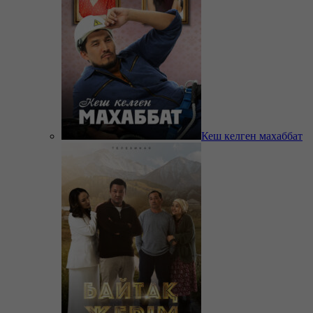
Кеш келген махаббат