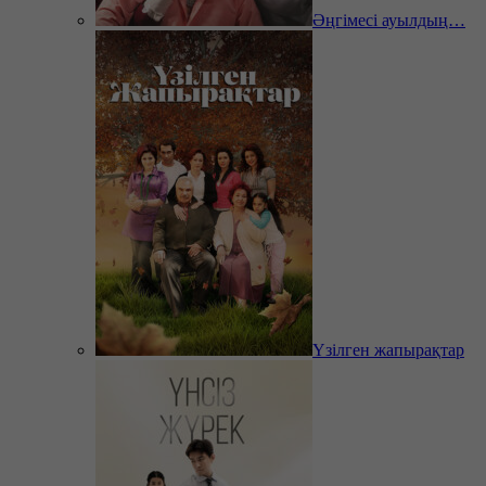
Әңгімесі ауылдың…
Үзілген жапырақтар