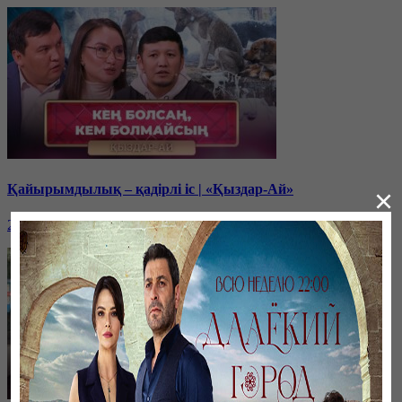
Қайырымдылық – қадірлі іс | «Қыздар-Ай»
×
20 декабря, 17:00