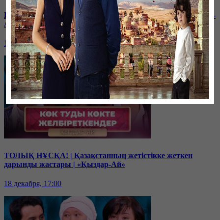
Балам мектептегі буллингтен кейін өзгеріп кетті | «Қыздар-
Ай»
19 декабря, 17:00
ТОЛЫҚ НҰСҚА! | Қазақстанның жетістікке жеткен
дарынды жастары | «Қыздар-Ай»
18 декабря, 17:00