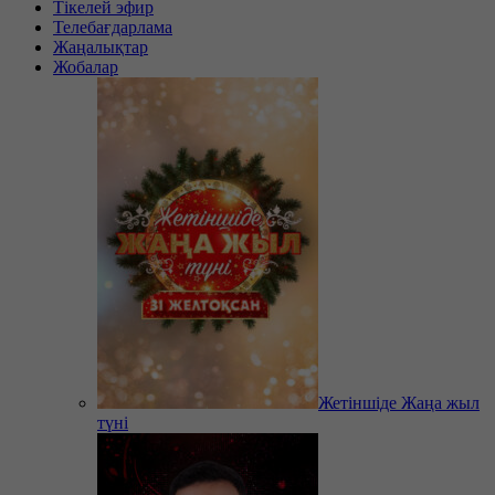
Тікелей эфир
Телебағдарлама
Жаңалықтар
Жобалар
Жетіншіде Жаңа жыл
түні