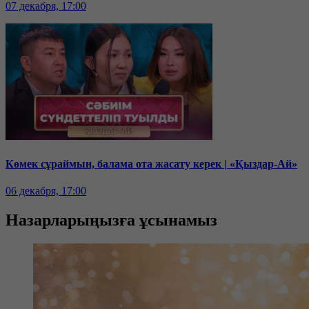
07 декабря, 17:00
Көмек сұраймын, балама ота жасату керек | «Қыздар-Ай»
06 декабря, 17:00
Назарларыңызға ұсынамыз