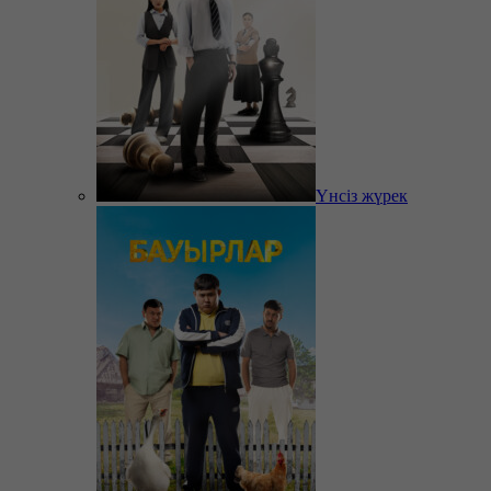
Үнсіз жүрек