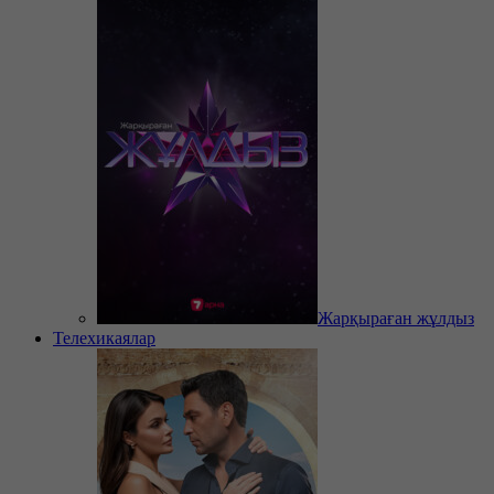
Жарқыраған жұлдыз
Телехикаялар