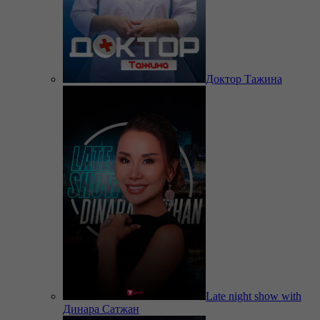
Доктор Тажина
Late night show with
Динара Сатжан