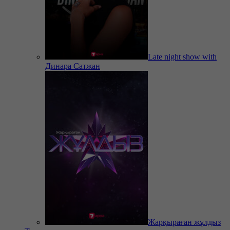
Late night show with
Динара Сатжан
Жарқыраған жұлдыз