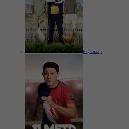
Бауырлар