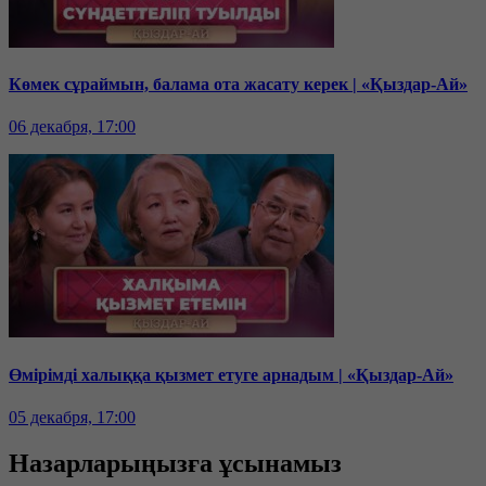
Көмек сұраймын, балама ота жасату керек | «Қыздар-Ай»
06 декабря, 17:00
Өмірімді халыққа қызмет етуге арнадым | «Қыздар-Ай»
05 декабря, 17:00
Назарларыңызға ұсынамыз