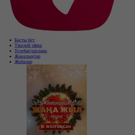
Басты бет
Тікелей эфир
Телебағдарлама
Жаңалықтар
Жобалар