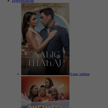
Телехикаялар
Алыс шаһар