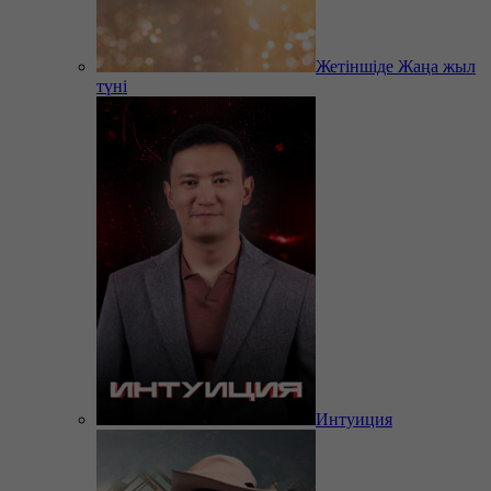
Жетіншіде Жаңа жыл
түні
Интуиция