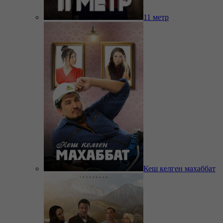
11 метр
Кеш келген махаббат