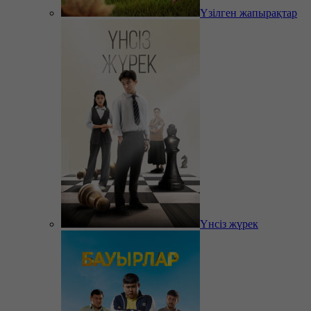
Үзілген жапырақтар
Үнсіз жүрек