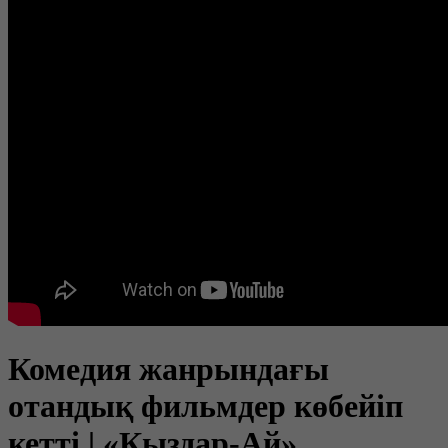
Комедия жанрындағы
отандық фильмдер көбейіп
кетті | «Қыздар-Ай»