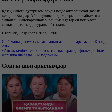
Қазақ киноиндустриясы соңғы кезде айтарлықтай дамып
келеді. «Қыздар-Ай» студиясында көрермен көзайымына
айналған кинокартиналар, сонымен қатар ең көп касса
жинаған фильмдер туралы айтылады.
Вторник, 12 декабря 2023, 17:00
Сый маңызды емес, қазағымның атын шығарсам… | «Қыздар-
Ай»
«Аппақ келін» телехикаясы толықметражды фильм ретінде
жарыққа шығады | «Қыздар-Ай»
Соңғы шығарылымдар