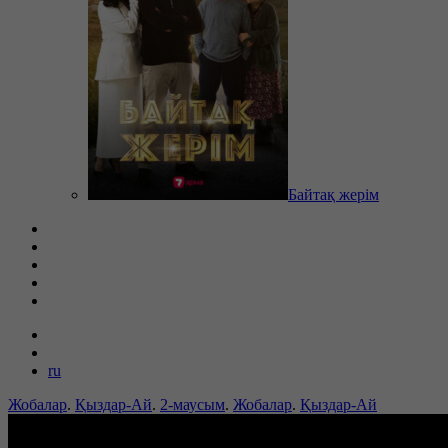
Байтақ жерім
ru
Жобалар
.
Қыздар-Ай
.
2-маусым
.
Жобалар
.
Қыздар-Ай