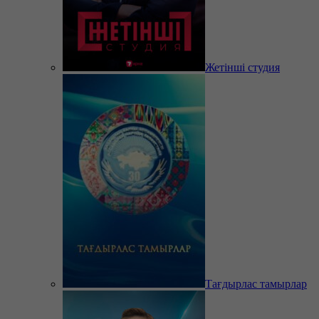
Жетінші студия
Тағдырлас тамырлар