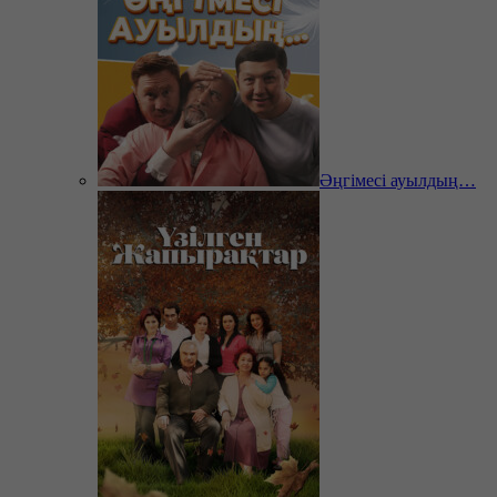
Әңгімесі ауылдың…