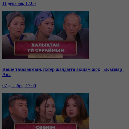
11 декабря, 17:00
Көше тазалаймын, пәтер жалдауға ақшам жоқ | «Қыздар-
Ай»
07 декабря, 17:00