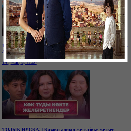
Балам мектептегі буллингтен кейін өзгеріп кетті | «Қыздар-
Ай»
19 декабря, 17:00
ТОЛЫҚ НҰСҚА! | Қазақстанның жетістікке жеткен