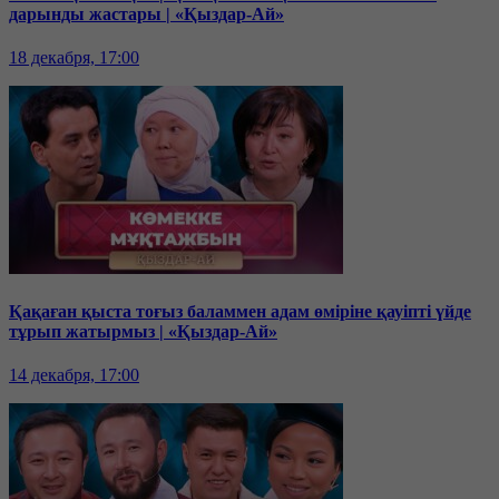
дарынды жастары | «Қыздар-Ай»
18 декабря, 17:00
Қақаған қыста тоғыз баламмен адам өміріне қауіпті үйде
тұрып жатырмыз | «Қыздар-Ай»
14 декабря, 17:00