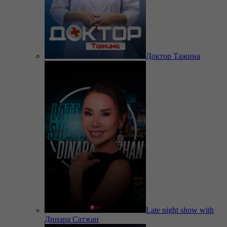
Доктор Тажина
Late night show with
Динара Сатжан