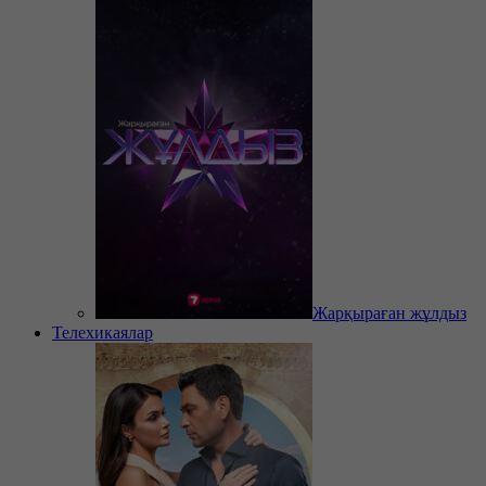
Жарқыраған жұлдыз
Телехикаялар