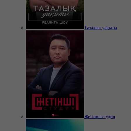
Тазалық уақыты
Жетінші студия