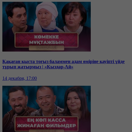
Қақаған қыста тоғыз баламмен адам өміріне қауіпті үйде
тұрып жатырмыз | «Қыздар-Ай»
14 декабря, 17:00