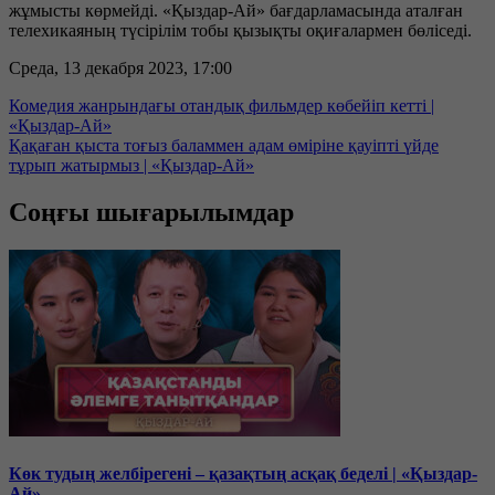
жұмысты көрмейді. «Қыздар-Ай» бағдарламасында аталған
телехикаяның түсірілім тобы қызықты оқиғалармен бөліседі.
Среда, 13 декабря 2023, 17:00
Комедия жанрындағы отандық фильмдер көбейіп кетті |
«Қыздар-Ай»
Қақаған қыста тоғыз баламмен адам өміріне қауіпті үйде
тұрып жатырмыз | «Қыздар-Ай»
Соңғы шығарылымдар
Көк тудың желбірегені – қазақтың асқақ беделі | «Қыздар-
Ай»