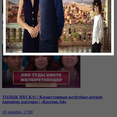
Балам мектептегі буллингтен кейін өзгеріп кетті | «Қыздар-
Ай»
19 декабря, 17:00
ТОЛЫҚ НҰСҚА! | Қазақстанның жетістікке жеткен
дарынды жастары | «Қыздар-Ай»
18 декабря, 17:00