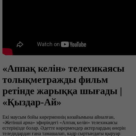
«Аппақ келін» телехикаясы
толықметражды фильм
ретінде жарыққа шығады |
«Қыздар-Ай»
Екі маусым бойы көрерменнің көзайымына айналған,
«Жетінші арна» эфиріндегі «Аппақ келін» телехикаясы
естеріңізде болар. Әдетте көрермендер актерлардың өнерін
теледидардан ғана тамашалап, кадр сыртындағы қыруар