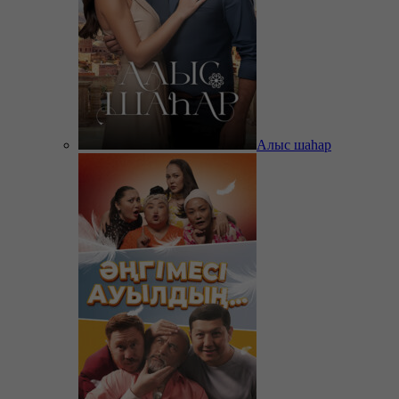
Алыс шаһар