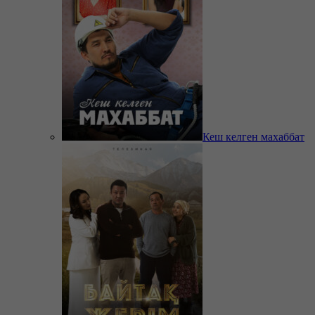
Кеш келген махаббат