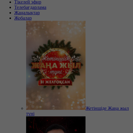
Тікелей эфир
Телебағдарлама
Жаңалықтар
Жобалар
Жетіншіде Жаңа жыл
түні