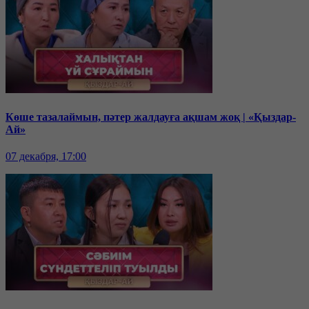
Көше тазалаймын, пәтер жалдауға ақшам жоқ | «Қыздар-
Ай»
07 декабря, 17:00