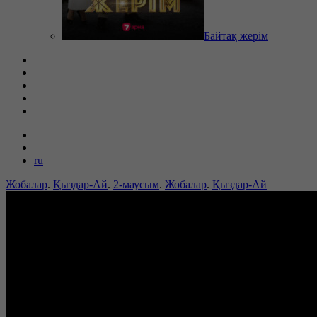
Байтақ жерім
ru
Жобалар
.
Қыздар-Ай
.
2-маусым
.
Жобалар
.
Қыздар-Ай