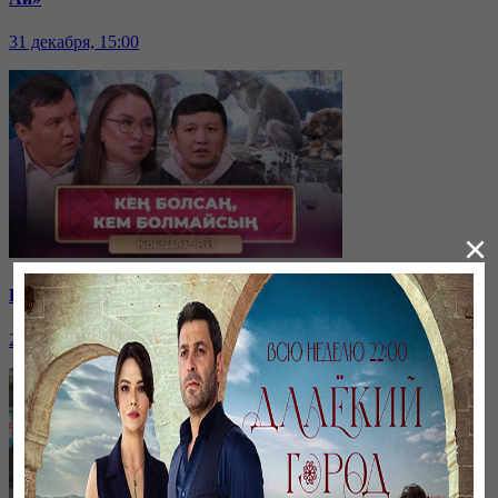
31 декабря, 15:00
×
Қайырымдылық – қадірлі іс | «Қыздар-Ай»
20 декабря, 17:00