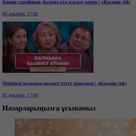
Көмек сұраймын, балама ота жасату керек | «Қыздар-Ай»
06 декабря, 17:00
Өмірімді халыққа қызмет етуге арнадым | «Қыздар-Ай»
05 декабря, 17:00
Назарларыңызға ұсынамыз