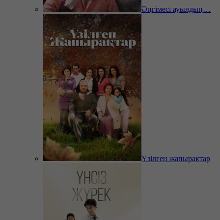
Әңгімесі ауылдың…
Үзілген жапырақтар