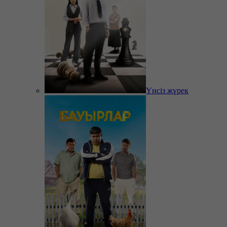
Үнсіз жүрек