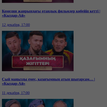
Комедия жанрындағы отандық фильмдер көбейіп кетті |
«Қыздар-Ай»
12 декабря, 17:00
Сый маңызды емес, қазағымның атын шығарсам… |
«Қыздар-Ай»
11 декабря, 17:00