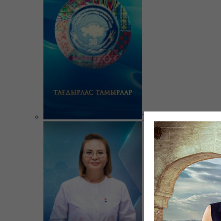
Тағдырлас тамырлар