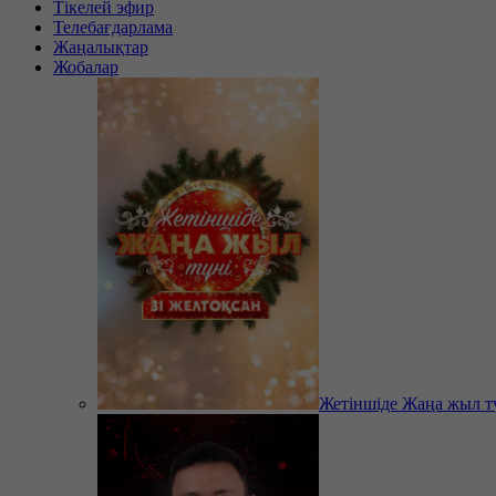
Тікелей эфир
Телебағдарлама
Жаңалықтар
Жобалар
Жетіншіде Жаңа жыл т