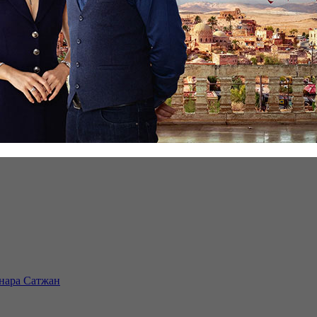
инара Сатжан