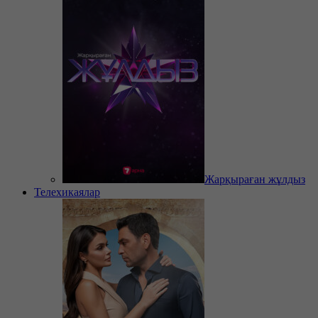
Жарқыраған жұлдыз
Телехикаялар