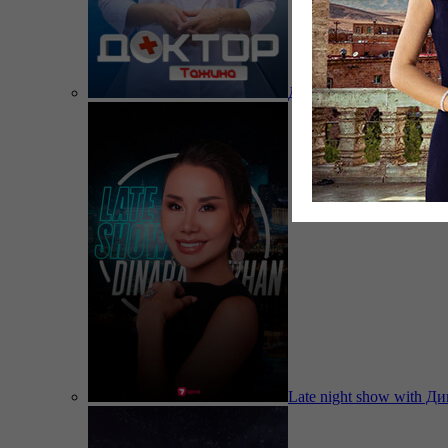
Доктор Тажина
Late night show with Д