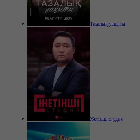
Тазалық уақыты
Жетінші студия