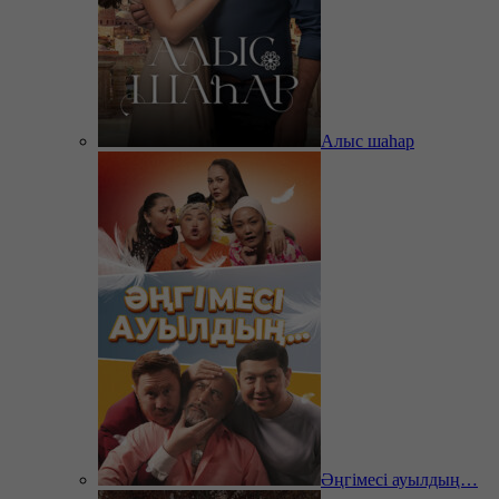
Алыс шаһар
Әңгімесі ауылдың…