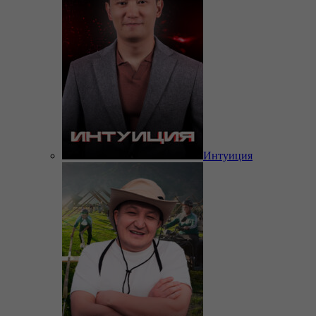
Интуиция