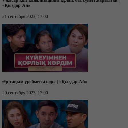
7 жасар қыз канализацияға құлап, бас сүйегі жарылған |
«Қыздар-Ай»
21 сентября 2023, 17:00
Әр таңым үреймен атады | «Қыздар-Ай»
20 сентября 2023, 17:00