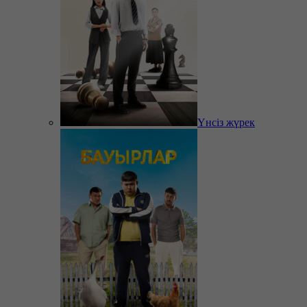
Үнсіз жүрек