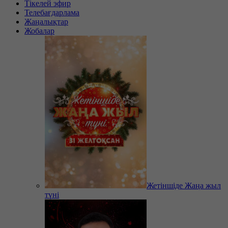
Тікелей эфир
Телебағдарлама
Жаңалықтар
Жобалар
Жетіншіде Жаңа жыл
түні