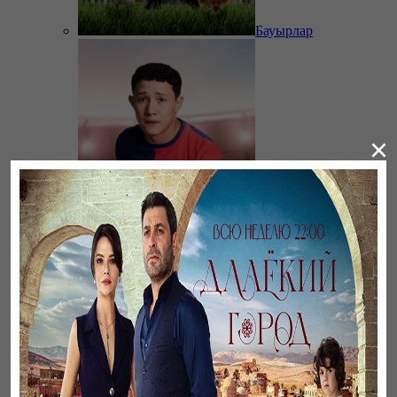
Бауырлар
×
11 метр