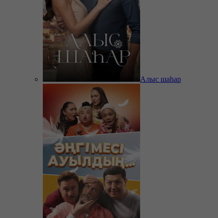
Алыс шаһар