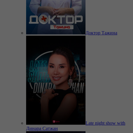
Доктор Тажина
Late night show with
Динара Сатжан