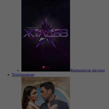
Жарқыраған жұлдыз
Телехикаялар