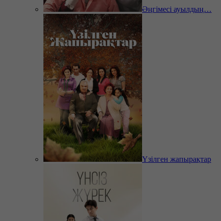
Әңгімесі ауылдың…
Үзілген жапырақтар