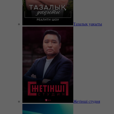
Тазалық уақыты
Жетінші студия