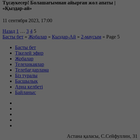
Тұсаукесер! Болашағымнан айырған жол апаты |
«Қыздар-ай»
11 сентября 2023, 17:00
Posts
Назад
1
…
3
4
5
Басты бет
»
Жобалар
»
Қыздар-Ай
»
2-маусым
»
Page 5
pagination
Басты бет
Тікелей эфир
Жобалар
Телехикаялар
Телебағдарлама
Біз туралы
Басшылық
Арна келбеті
Байланыс
Астана қаласы, С.Сейфуллин, 31