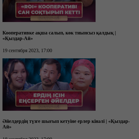
Кооперативке ақша салып, көк тиынсыз қалдық |
«Қыздар-Ай»
19 сентября 2023, 17:00
Әйелдердің түзге шығып кетуіне ерлер кінәлі | «Қыздар-
Ай»