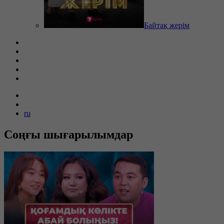
Байтақ жерім
ru
Соңғы шығарылымдар