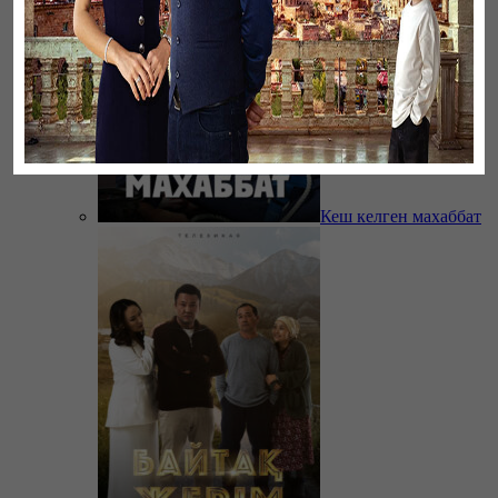
Кеш келген махаббат