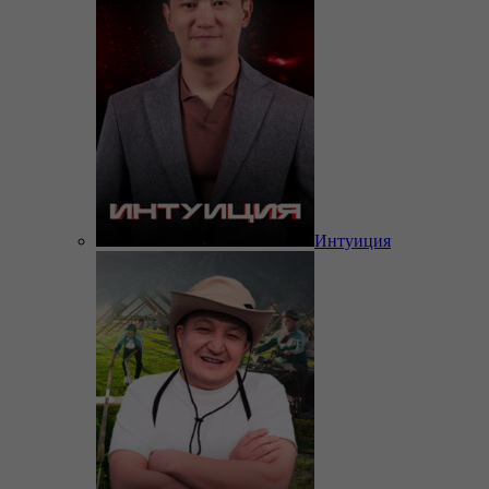
Интуиция