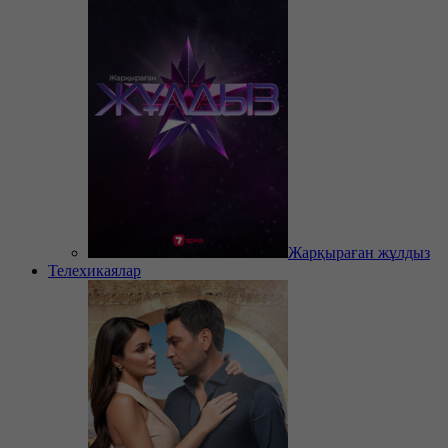
Жарқыраған жұлдыз
Телехикаялар