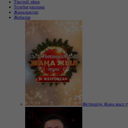
Тікелей эфир
Телебағдарлама
Жаңалықтар
Жобалар
Жетіншіде Жаңа жыл т