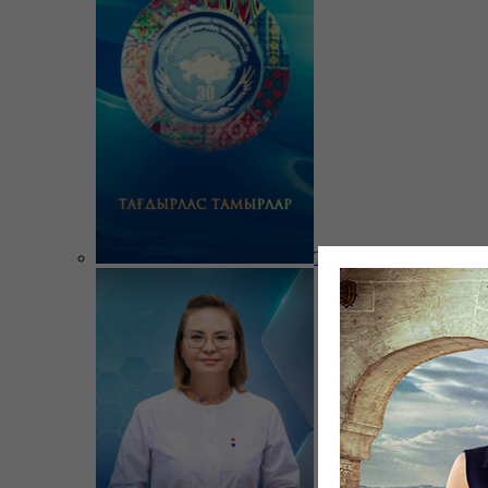
Тағдырлас тамырлар