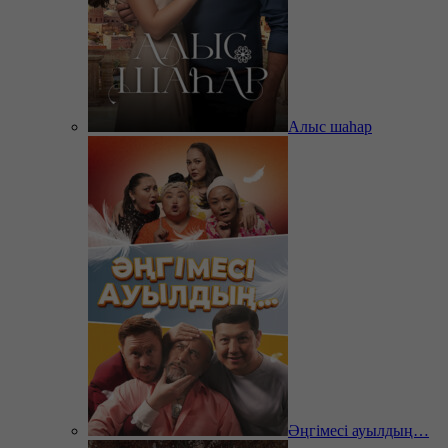
Алыс шаһар
Әңгімесі ауылдың…