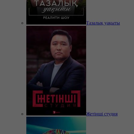
Тазалық уақыты
Жетінші студия