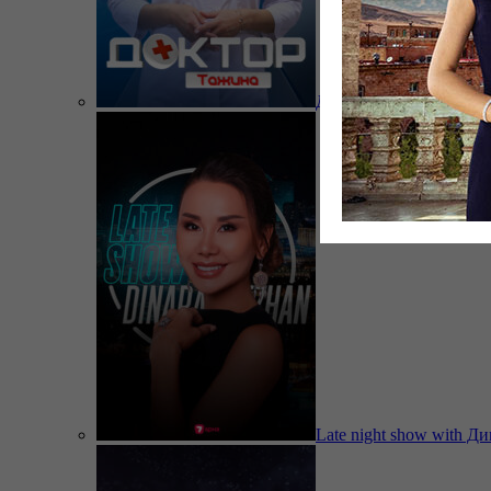
Доктор Тажина
Late night show with Д