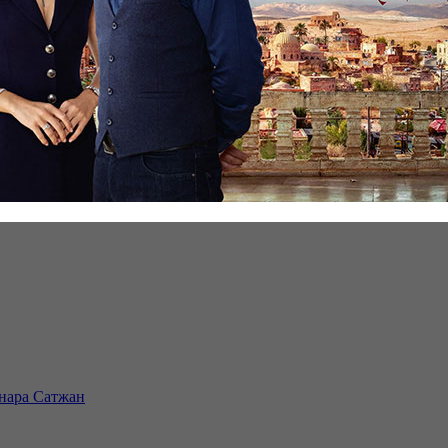
инара Сатжан