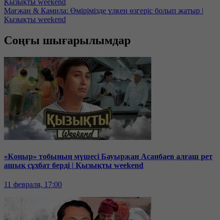
Қызықты weekend
Мағжан & Камила: Өмірімізде үлкен өзгеріс болып жатыр |
Қызықты weekend
Соңғы шығарылымдар
«Қоңыр» тобының мүшесі Бауыржан Асанбаев алғаш рет
ашық сұхбат берді | Қызықты weekend
11 февраля, 17:00