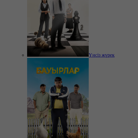
Үнсіз жүрек