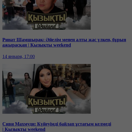
Ринат Шамшырақ: Әйелім менен алты жас үлкен, бұрын
ажырасқан | Қызықты weekend
14 января, 17:00
Сиви Махмуди: Күйеуімді байлап ұстағым келмеді
| Қызықты weekend