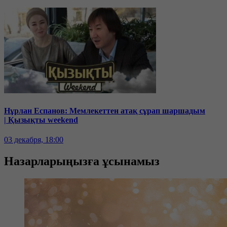
Нұрлан Еспанов: Мемлекеттен атақ сұрап шаршадым
| Қызықты weekend
03 декабря, 18:00
Назарларыңызға ұсынамыз