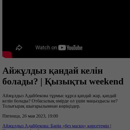
Айжұлдыз қандай келін
болады? | Қызықты weekend
Айжұлдыз Адайбекова тұрмыс құрса қандай жар, қандай
келін болады? Отбасылық өмірде ол үшін маңыздысы не?
Толығырақ шығарылымнан көріңіздер.
Пятница, 26 мая 2023, 19:00
Айжұлдыз Адайбекова: Бәрін «без маски» көрсетемін |