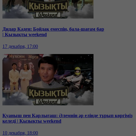
Дидар Кәден: Бойдақ емеспін, бала-шағам бар
| Қызықты weekend
17 декабря, 17:00
Қуаныш пен Қарлығаш: Әлемнің әр елінде тұрып көргіміз
келеді | Қызықты weekend
10 декабря, 18:00