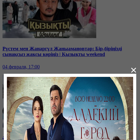
Рүстем мен Жанаргүл Жаныамановтар: Бір-біріңізді
сынақсыз жақсы көріңіз | Қызықты weekend
×
04 февраля, 17:00
Әнші-композитор Ұшқын Жамалбек пен жұбайы Жайна