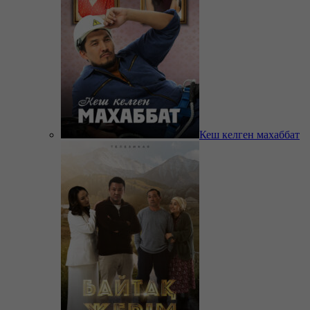
Кеш келген махаббат