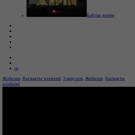
Байтақ жерім
ru
Жобалар
.
Қызықты weekend
.
1-маусым
.
Жобалар
.
Қызықты
weekend