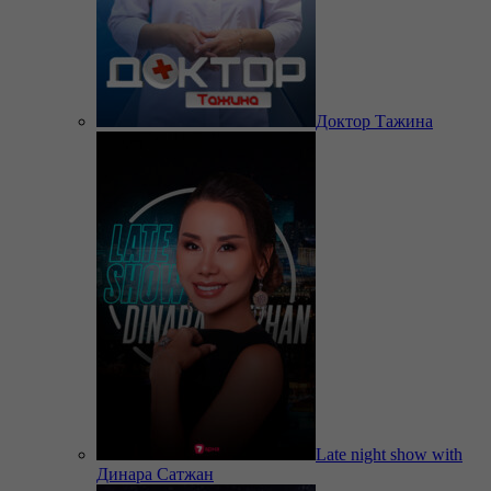
Доктор Тажина
Late night show with
Динара Сатжан