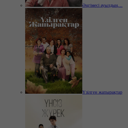
Әңгімесі ауылдың…
Үзілген жапырақтар