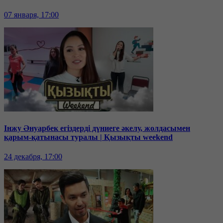
07 января, 17:00
Інжу Әнуарбек егіздерді дүниеге әкелу, жолдасымен
қарым-қатынасы туралы | Қызықты weekend
24 декабря, 17:00