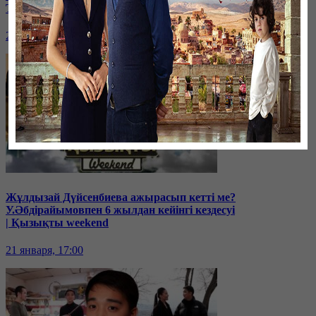
Толқынмен эксклюзив сұхбат | Қызықты weekend
28 января, 17:00
Жұлдызай Дүйсенбиева ажырасып кетті ме?
У.Әбдірайымовпен 6 жылдан кейінгі кездесуі
| Қызықты weekend
21 января, 17:00