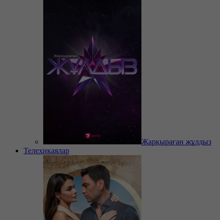
Жарқыраған жұлдыз
Телехикаялар