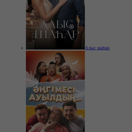
Алыс шаһар