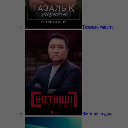
Тазалық уақыты
Жетінші студия