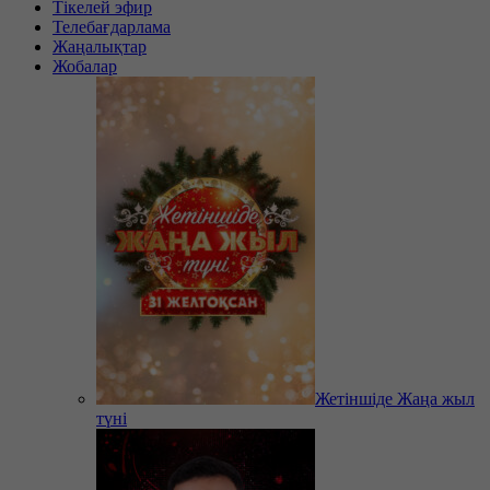
Тікелей эфир
Телебағдарлама
Жаңалықтар
Жобалар
Жетіншіде Жаңа жыл
түні