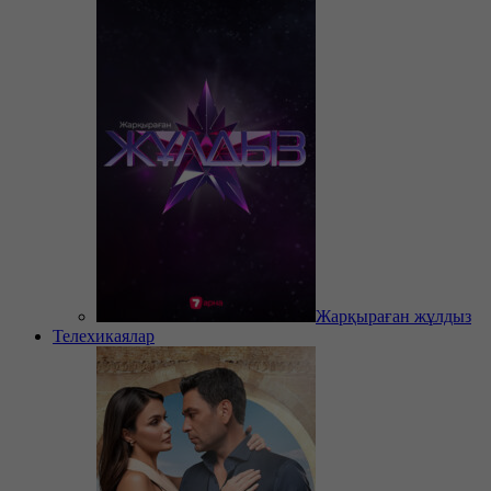
Жарқыраған жұлдыз
Телехикаялар