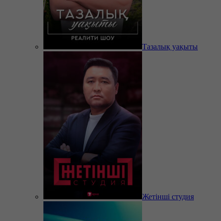
Тазалық уақыты
Жетінші студия