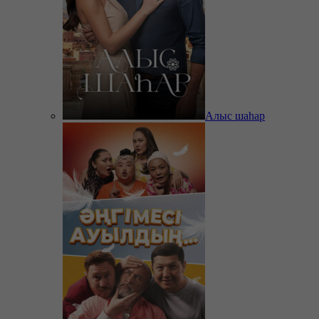
Алыс шаһар