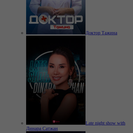
Доктор Тажина
Late night show with
Динара Сатжан