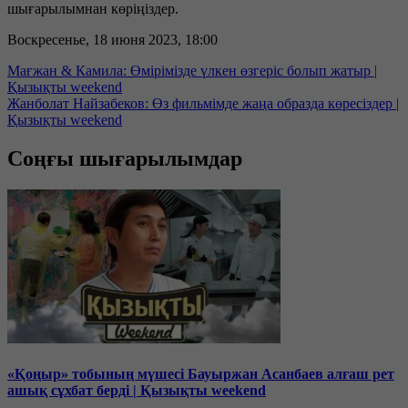
шығарылымнан көріңіздер.
Воскресенье, 18 июня 2023, 18:00
Мағжан & Камила: Өмірімізде үлкен өзгеріс болып жатыр |
Қызықты weekend
Жанболат Найзабеков: Өз фильмімде жаңа образда көресіздер |
Қызықты weekend
Соңғы шығарылымдар
«Қоңыр» тобының мүшесі Бауыржан Асанбаев алғаш рет
ашық сұхбат берді | Қызықты weekend