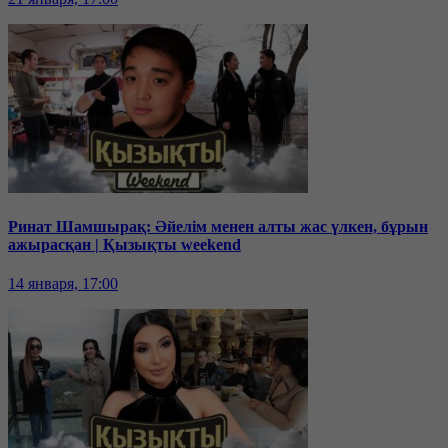
Ринат Шамшырақ: Әйелім менен алты жас үлкен, бұрын
ажырасқан | Қызықты weekend
14 января, 17:00