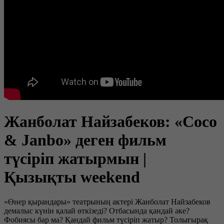
Жанболат Найзабеков: «Coco
& Janbo» деген фильм
түсіріп жатырмын |
Қызықты weekend
«Өнер қырандары» театрының актері Жанболат Найзабеков
демалыс күнін қалай өткізеді? Отбасында қандай әке?
Фобиясы бар ма? Қандай фильм түсіріп жатыр? Толығырақ