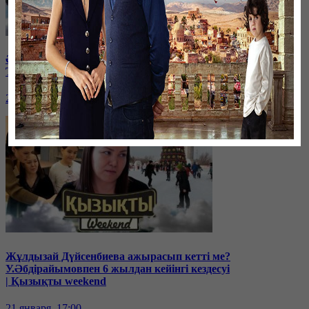
Әнші-композитор Ұшқын Жамалбек пен жұбайы Жайна
Толқынмен эксклюзив сұхбат | Қызықты weekend
28 января, 17:00
Жұлдызай Дүйсенбиева ажырасып кетті ме?
У.Әбдірайымовпен 6 жылдан кейінгі кездесуі
| Қызықты weekend
21 января, 17:00