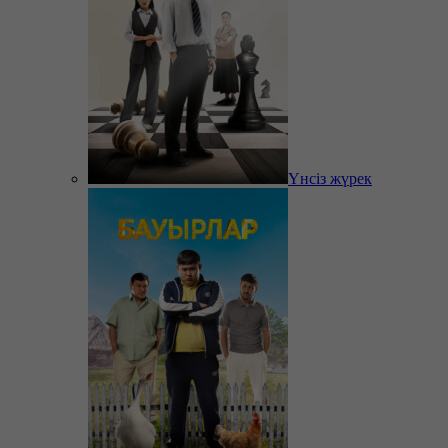
Үнсіз жүрек