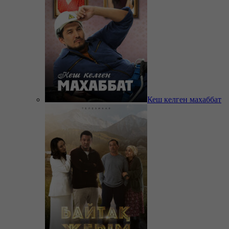
Кеш келген махаббат