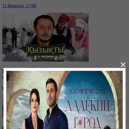
11 февраля, 17:00
×
Рүстем мен Жанаргүл Жаныамановтар: Бір-біріңізді
сынақсыз жақсы көріңіз | Қызықты weekend
04 февраля, 17:00