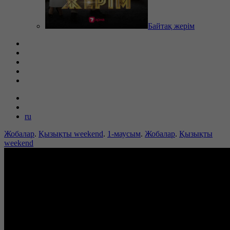
Байтақ жерім
ru
Жобалар
.
Қызықты weekend
.
1-маусым
.
Жобалар
.
Қызықты
weekend