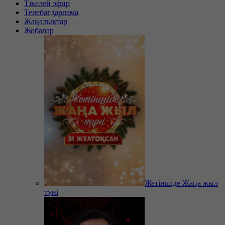
Тікелей эфир
Телебағдарлама
Жаңалықтар
Жобалар
Жетіншіде Жаңа жыл
түні