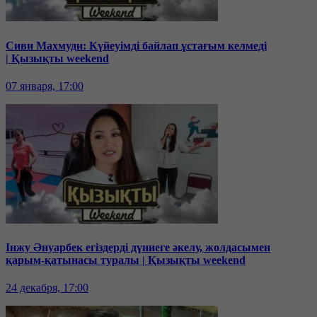
Сиви Махмуди: Күйеуімді байлап ұстағым келмеді
| Қызықты weekend
07 января, 17:00
Інжу Әнуарбек егіздерді дүниеге әкелу, жолдасымен
қарым-қатынасы туралы | Қызықты weekend
24 декабря, 17:00