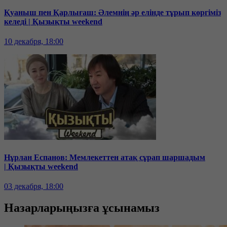
Қуаныш пен Қарлығаш: Әлемнің әр елінде тұрып көргіміз
келеді | Қызықты weekend
10 декабря, 18:00
Нұрлан Еспанов: Мемлекеттен атақ сұрап шаршадым
| Қызықты weekend
03 декабря, 18:00
Назарларыңызға ұсынамыз