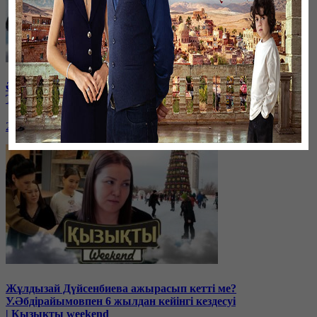
Әнші-композитор Ұшқын Жамалбек пен жұбайы Жайна
Толқынмен эксклюзив сұхбат | Қызықты weekend
28 января, 17:00
Жұлдызай Дүйсенбиева ажырасып кетті ме?
У.Әбдірайымовпен 6 жылдан кейінгі кездесуі
| Қызықты weekend