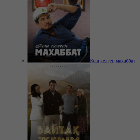
Кеш келген махаббат