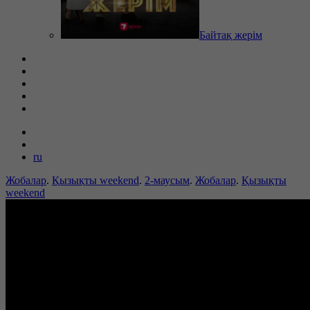
Байтақ жерім
ru
Жобалар
.
Қызықты weekend
.
2-маусым
.
Жобалар
.
Қызықты
weekend