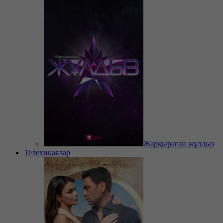
Жарқыраған жұлдыз
Телехикаялар