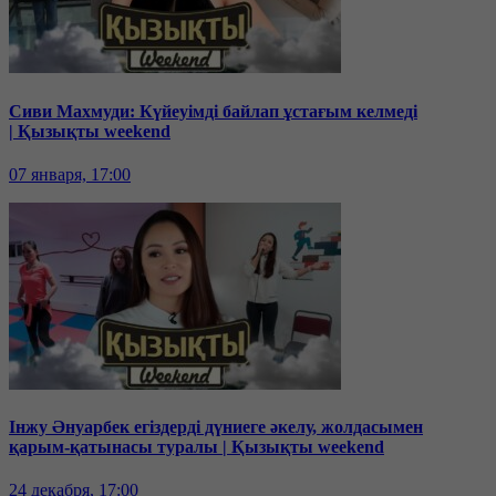
Сиви Махмуди: Күйеуімді байлап ұстағым келмеді
| Қызықты weekend
07 января, 17:00
Інжу Әнуарбек егіздерді дүниеге әкелу, жолдасымен
қарым-қатынасы туралы | Қызықты weekend
24 декабря, 17:00