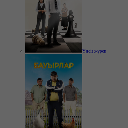
Үнсіз жүрек