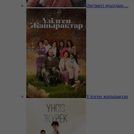
Әңгімесі ауылдың…
Үзілген жапырақтар