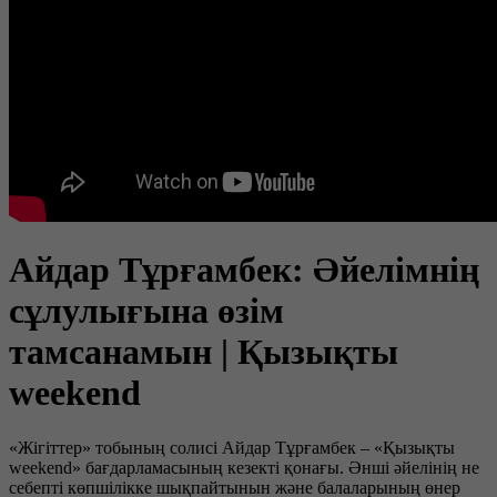
Айдар Тұрғамбек: Әйелімнің
сұлулығына өзім
тамсанамын | Қызықты
weekend
«Жігіттер» тобының солисі Айдар Тұрғамбек – «Қызықты
weekend» бағдарламасының кезекті қонағы. Әнші әйелінің не
себепті көпшілікке шықпайтынын және балаларының өнер