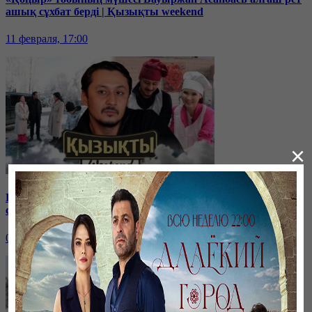
ашық сұхбат берді | Қызықты weekend
11 февраля, 17:00
×
Рүстем мен Жанаргүл Жаныамановтар: Бір-біріңізді
сынақсыз жақсы көріңіз | Қызықты weekend
04 февраля, 17:00