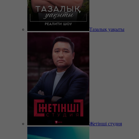
Тазалық уақыты
Жетінші студия