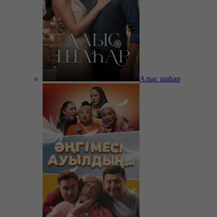
Алыс шаһар