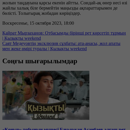
жолын таңдауына қарсы екенін айтты. Сондай-ақ өнер иесі өзі
жайлы халық біле бермейтін маңызды ақпараттарымен де
бөлісті. Толығырақ жобадан көріңіздер.
Воскресенье, 15 октября 2023, 18:00
Қайрат Мырзаханов: Отбасымды бірінші рет көрсетіп тұрмын
| Қызықты weekend
Саят Медеуовтің эксклюзив сұхбаты: ата-анасы, жол апаты
мен жеке өмірі туралы | Қызықты weekend
Соңғы шығарылымдар
«Қоңыр» тобының мүшесі Бауыржан Асанбаев алғаш рет