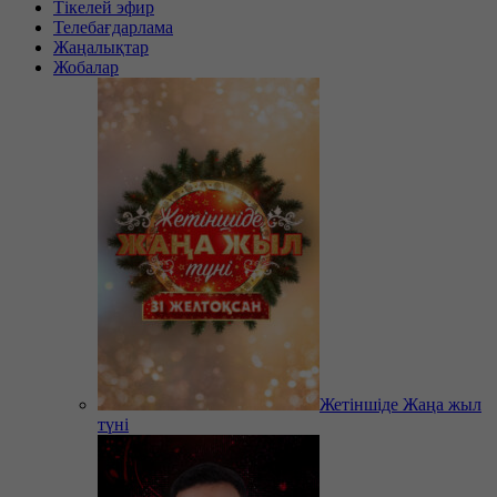
Тікелей эфир
Телебағдарлама
Жаңалықтар
Жобалар
Жетіншіде Жаңа жыл
түні