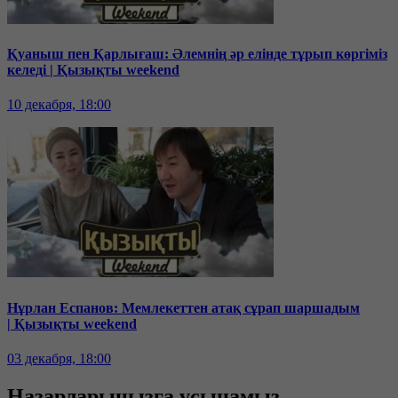
Қуаныш пен Қарлығаш: Әлемнің әр елінде тұрып көргіміз
келеді | Қызықты weekend
10 декабря, 18:00
Нұрлан Еспанов: Мемлекеттен атақ сұрап шаршадым
| Қызықты weekend
03 декабря, 18:00
Назарларыңызға ұсынамыз