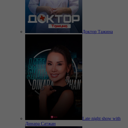
Доктор Тажина
Late night show with
Динара Сатжан