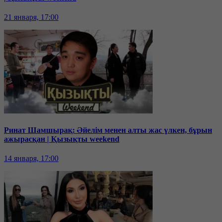
21 января, 17:00
Ринат Шамшырақ: Әйелім менен алты жас үлкен, бұрын
ажырасқан | Қызықты weekend
14 января, 17:00