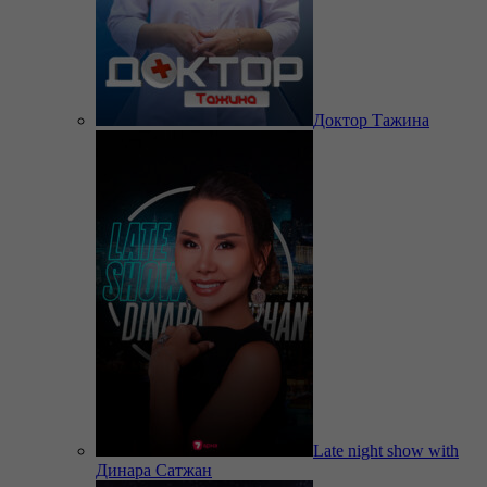
Доктор Тажина
Late night show with
Динара Сатжан