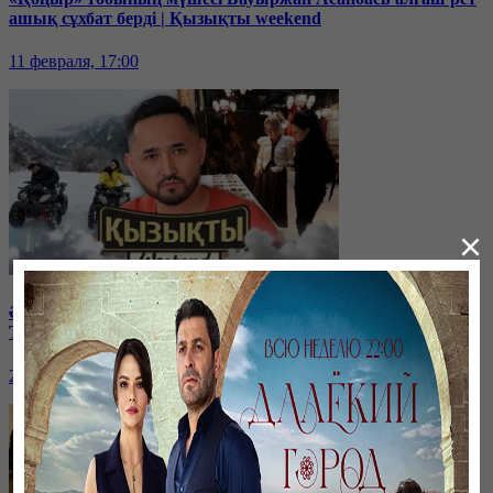
ашық сұхбат берді | Қызықты weekend
11 февраля, 17:00
×
Әнші-композитор Ұшқын Жамалбек пен жұбайы Жайна
Толқынмен эксклюзив сұхбат | Қызықты weekend
28 января, 17:00