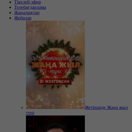
Тікелей эфир
Телебағдарлама
Жаңалықтар
Жобалар
Жетіншіде Жаңа жыл
түні