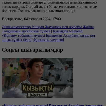
талантты актриса Жанаргүл Жаныамановамен жақынырақ
таныстырады. Сондай-ақ сіз білмеген жаңалықтарымен де
бөліспек. Толығырақ шығарылымнан көріңіз.
Воскресенье, 04 февраля 2024, 17:00
Әнші-композитор Ұшқын Жамалбек пен жұбайы Жайна
Толқынмен эксклюзив сұхбат | Қызықты weekend
«Қоңыр» тобының мүшесі Бауыржан Асанбаев алғаш рет
ашық сұхбат берді | Қызықты weekend
Соңғы шығарылымдар
«Қоңыр» тобының мүшесі Бауыржан Асанбаев алғаш рет