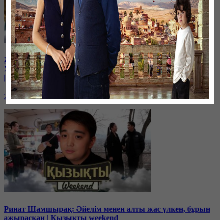
Жұлдызай Дүйсенбиева ажырасып кетті ме?
У.Әбдірайымовпен 6 жылдан кейінгі кездесуі
| Қызықты weekend
21 января, 17:00
Ринат Шамшырақ: Әйелім менен алты жас үлкен, бұрын
ажырасқан | Қызықты weekend