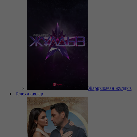
Жарқыраған жұлдыз
Телехикаялар