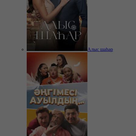
Алыс шаһар