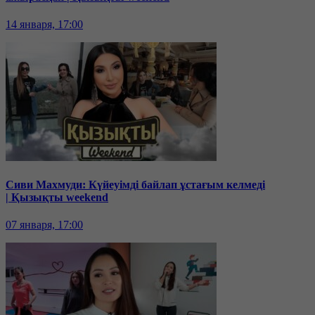
14 января, 17:00
Сиви Махмуди: Күйеуімді байлап ұстағым келмеді
| Қызықты weekend
07 января, 17:00