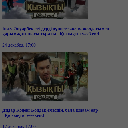
Інжу Әнуарбек егіздерді дүниеге әкелу, жолдасымен
қарым-қатынасы туралы | Қызықты weekend
24 декабря, 17:00
Дидар Кәден: Бойдақ емеспін, бала-шағам бар
| Қызықты weekend
17 декабря, 17:00