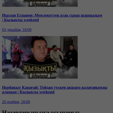
Нұрлан Еспанов: Мемлекеттен атақ сұрап шаршадым
| Қызықты weekend
03 декабря, 18:00
Нұрбақыт Қарағай: Тойдан түскен ақшаға қалағанымды
аламын | Қызықты weekend
26 ноября, 18:00
Назарларыңызға ұсынамыз