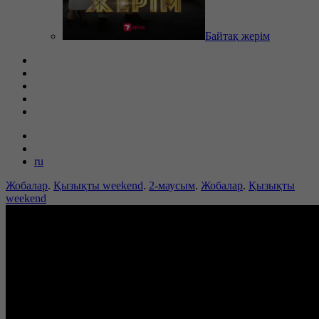
Байтақ жерім
ru
Жобалар
.
Қызықты weekend
.
2-маусым
.
Жобалар
.
Қызықты
weekend