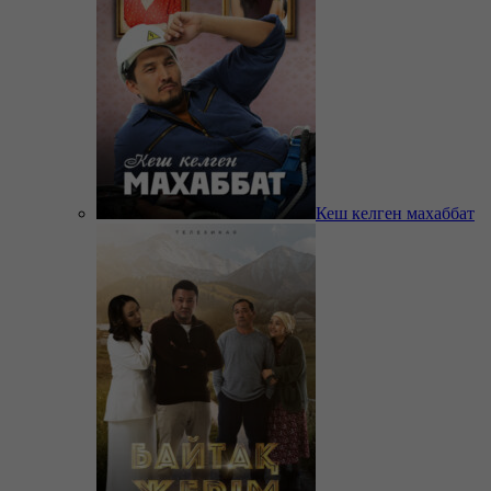
Кеш келген махаббат