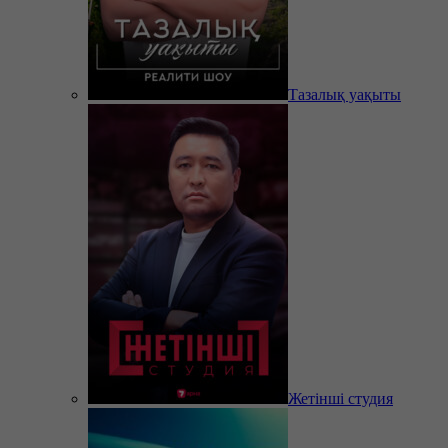
Тазалық уақыты
Жетінші студия