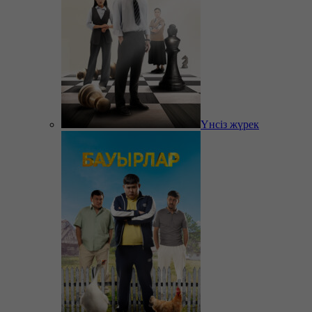
Үнсіз жүрек