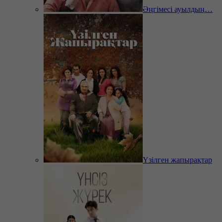
Әңгімесі ауылдың…
Үзілген жапырақтар