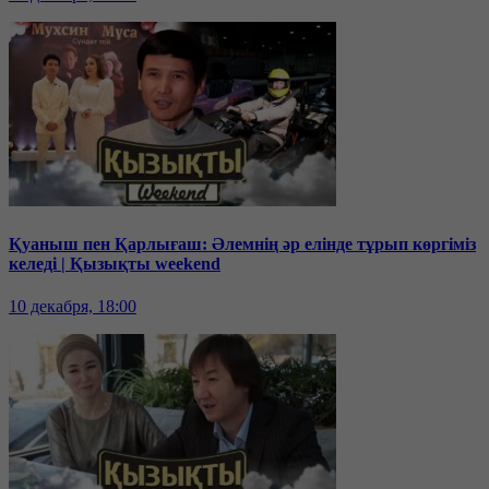
Қуаныш пен Қарлығаш: Әлемнің әр елінде тұрып көргіміз
келеді | Қызықты weekend
10 декабря, 18:00