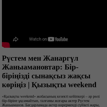
Рүстем мен Жанаргүл
Жаныамановтар: Бір-
біріңізді сынақсыз жақсы
көріңіз | Қызықты weekend
«Қызықты weekend» жобасының кезекті кейіпкері – әр рөлі
бір-біріне ұқсамайтын, талғамы жоғары актер Рүстем
Жаныаманов. Бағдарламада актер көрерменді сүйікті жары,