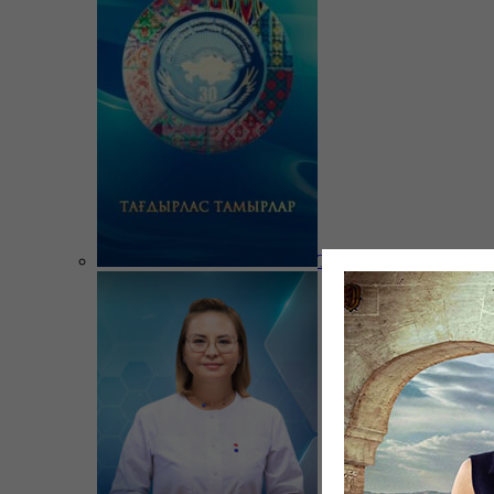
Тағдырлас тамырлар