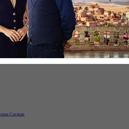
инара Сатжан