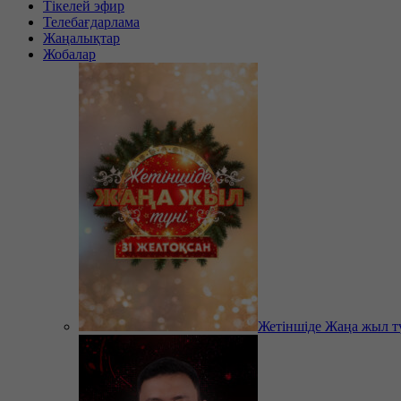
Тікелей эфир
Телебағдарлама
Жаңалықтар
Жобалар
Жетіншіде Жаңа жыл т