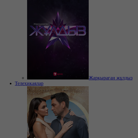
Жарқыраған жұлдыз
Телехикаялар