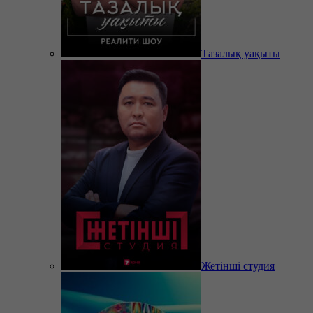
Тазалық уақыты
Жетінші студия