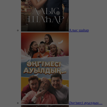
Алыс шаһар
Әңгімесі ауылдың…