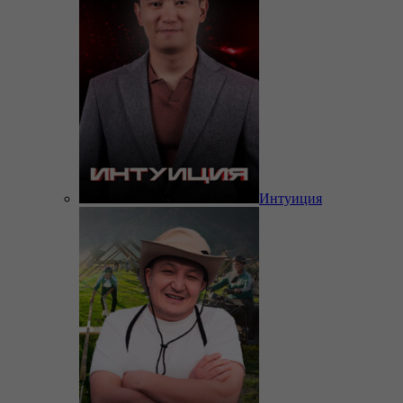
Интуиция