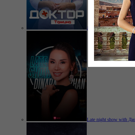
Доктор Тажина
Late night show with Д