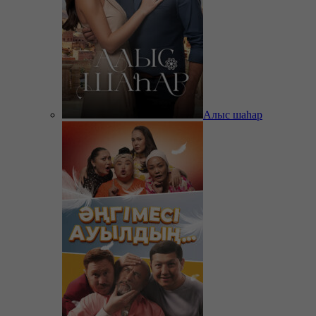
Алыс шаһар