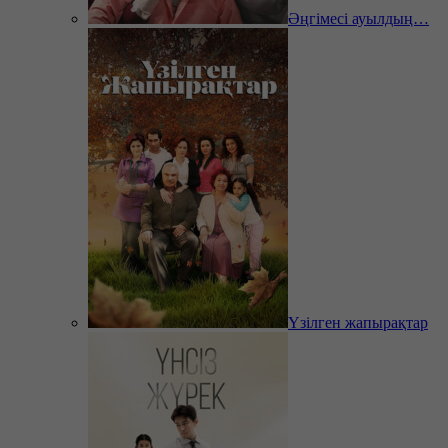
Әңгімесі ауылдың…
Үзілген жапырақтар