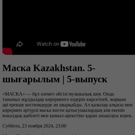
Маска Kazakhstan. 5-
шығарылым | 5-выпуск
«МАСКА» — бұл әлемге әйгілі музыкалық шоу. Онда
танымал жұлдыздар көрерменге өздерін көрсетпей, жарқын
әрі ерекше костюмдерде ән шырқайды. Ал қазылар алқасы мен
көрермен әртүрлі маска киген қатысушылардың кім екенін
вокалдық қабілеті мен қимыл-әрекетіне қарап анықтауы керек.
Суббота, 23 ноября 2024, 23:00