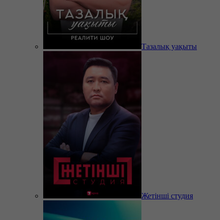
Тазалық уақыты
Жетінші студия