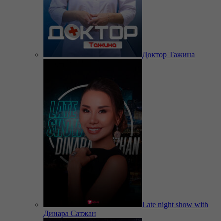
Доктор Тажина
Late night show with
Динара Сатжан