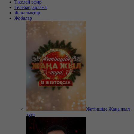
Тікелей эфир
Телебағдарлама
Жаңалықтар
Жобалар
Жетіншіде Жаңа жыл
түні