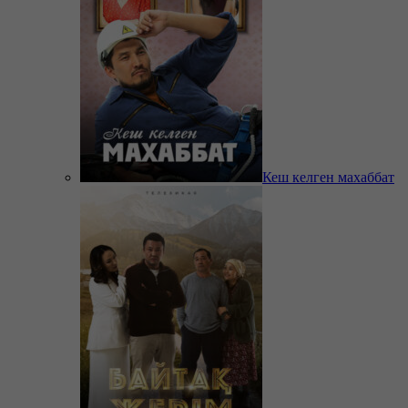
Кеш келген махаббат