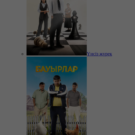
Үнсіз жүрек