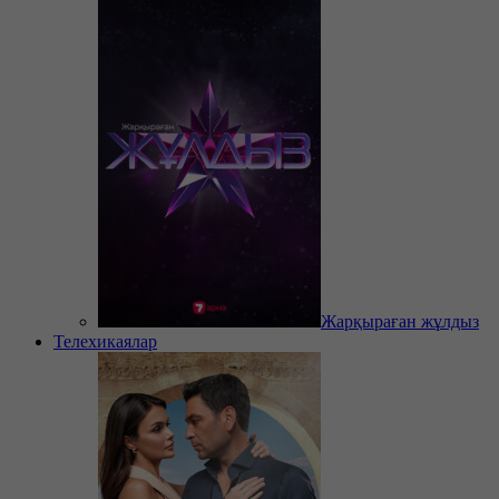
Жарқыраған жұлдыз
Телехикаялар