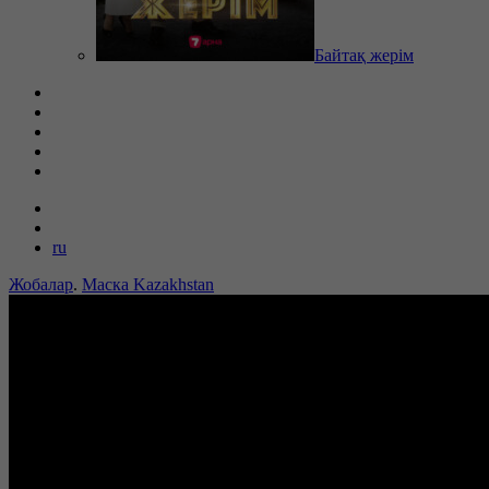
Байтақ жерім
ru
Жобалар
.
Маска Kazakhstan