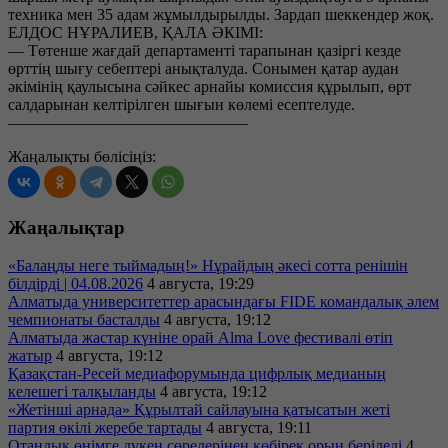
техника мен 35 адам жұмылдырылды. Зардап шеккендер жоқ.
ЕЛДОС НҰРАЛИЕВ, ҚАЛА ӘКІМІ:
— Төтенше жағдай департаменті тарапынан қазіргі кезде
өрттің шығу себептері анықталуда. Сонымен қатар аудан
әкімінің қаулысына сәйкес арнайы комиссия құрылып, өрт
салдарынан келтірілген шығын көлемі есептелуде.
———————————————
Жаңалықты бөлісіңіз:
Жаңалықтар
«Балаңды неге тыймадың!» Нұрайдың әкесі сотта ренішін
білдірді | 04.08.2026
4 августа, 19:29
Алматыда университеттер арасындағы FIDE командалық әлем
чемпионаты басталды
4 августа, 19:12
Алматыда жастар күніне орай Alma Love фестивалі өтіп
жатыр
4 августа, 19:12
Қазақстан-Ресей медиафорумында цифрлық медианың
келешегі талқыланды
4 августа, 19:12
«Жетінші арнада» Құрылтай сайлауына қатысатын жеті
партия өкілі жеребе тартады
4 августа, 19:11
Отандық өнімге дүкен сөрелерінен көбірек орын беріледі
4