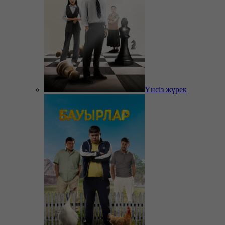
Үнсіз жүрек