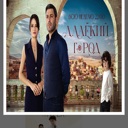
Әңгімесі ауылдың…
Үзілген жапырақтар