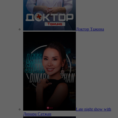
Доктор Тажина
Late night show with
Динара Сатжан