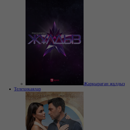
Жарқыраған жұлдыз
Телехикаялар