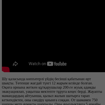
Шу қаласында көппәтерлі үйдің бесінші қабатынан өрт
шықты. Төтенше жағдай түнгі 12 жарым кезінде болған.
Оқиға орнына жеткен құтқарушылар 200-ге жуық адамды
эвакуациялап, уақытша мектепте тұруға кеңес берді. Жауапты
мамандардың айтуынша, қызыл жалын шатырға тарап
кеткендіктен, оны сөндіру қиынға соққан. От шамамен 750
шаршы метр аумақты шарпыды. Оны ауыздықтауға 5 арнайы