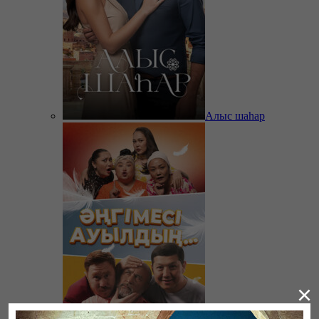
Алыс шаһар
×