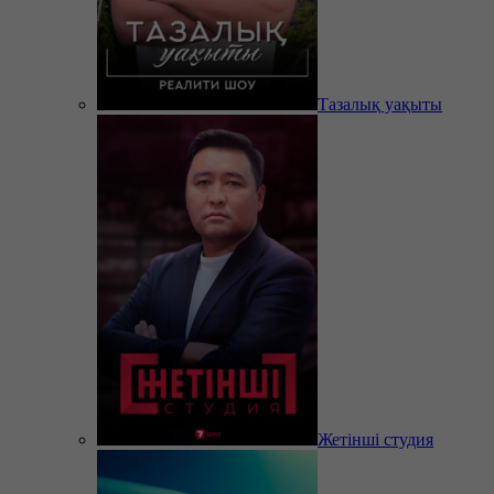
Тазалық уақыты
Жетінші студия