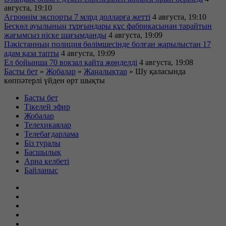
августа, 19:10
Агроөнім экспорты 7 млрд долларға жетті
4 августа, 19:10
Бескөл ауылының тұрғындары құс фабрикасынан тарайтын
жағымсыз иіске шағымданды
4 августа, 19:09
Пәкістанның полиция бөлімшесінде болған жарылыстан 17
адам қаза тапты
4 августа, 19:09
Ел бойынша 70 вокзал қайта жөнделді
4 августа, 19:08
Басты бет
»
Жобалар
»
Жаңалықтар
»
Шу қаласында
көппәтерлі үйден өрт шықты
Басты бет
Тікелей эфир
Жобалар
Телехикаялар
Телебағдарлама
Біз туралы
Басшылық
Арна келбеті
Байланыс