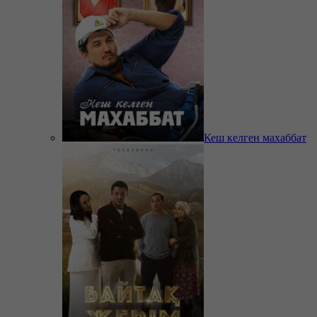
Кеш келген махаббат