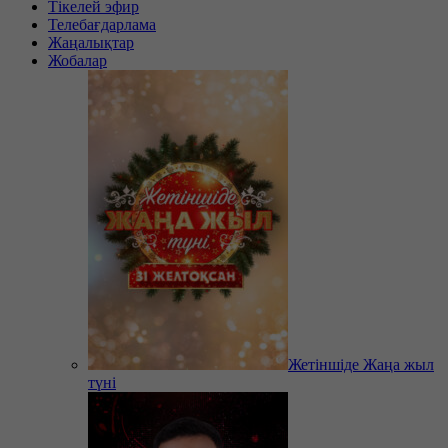
Тікелей эфир
Телебағдарлама
Жаңалықтар
Жобалар
Жетіншіде Жаңа жыл
түні