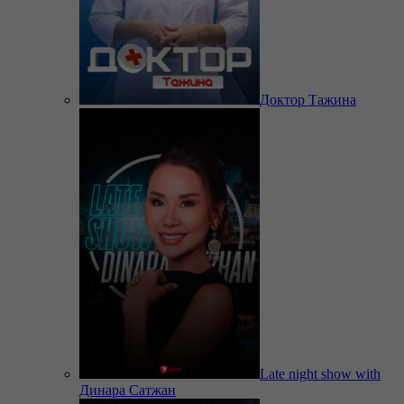
Доктор Тажина
Late night show with
Динара Сатжан