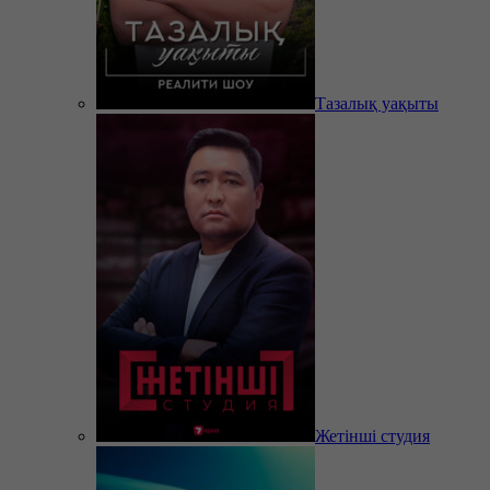
Тазалық уақыты
Жетінші студия