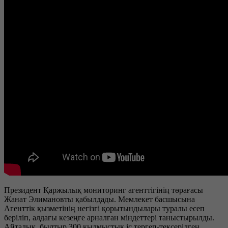
Президент Қаржылық мониторинг агенттігінің төрағасы
Жанат Элимановты қабылдады. Мемлекет басшысына
Агенттік қызметінің негізгі қорытындылары туралы есеп
беріліп, алдағы кезеңге арналған міндеттері таныстырылды.
Айталық, былтыр 300 қылмыстық іс тергеп-тексерілген.