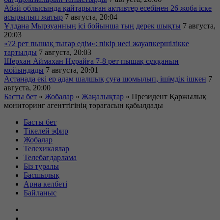
Абай облысында қайтарылған активтер есебінен 26 жоба іске
асырылып жатыр
7 августа, 20:04
Ұлдана Мырзуанның ісі бойынша тың дерек шықты
7 августа,
20:03
«72 рет пышақ тығар едім»: пікір иесі жауапкершілікке
тартылды
7 августа, 20:03
Шерхан Аймахан Нұрайға 7-8 рет пышақ сұққанын
мойындады
7 августа, 20:01
Астанада екі ер адам шалшық суға шомылып, ішімдік ішкен
7
августа, 20:00
Басты бет
»
Жобалар
»
Жаңалықтар
»
Президент Қаржылық
мониторинг агенттігінің төрағасын қабылдады
Басты бет
Тікелей эфир
Жобалар
Телехикаялар
Телебағдарлама
Біз туралы
Басшылық
Арна келбеті
Байланыс