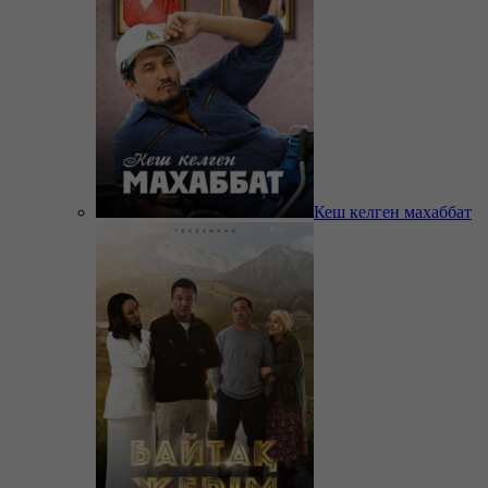
Кеш келген махаббат