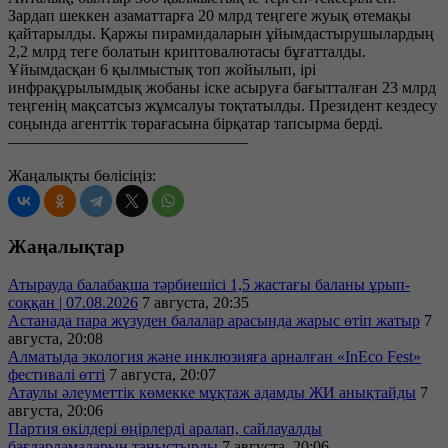
Зардап шеккен азаматтарға 20 млрд теңгеге жуық өтемақы
қайтарылды. Қаржы пирамидаларын ұйымдастырушылардың
2,2 млрд теге болатын криптовалютасы бұғатталды.
Ұйымдасқан 6 қылмыстық топ жойылып, ірі
инфрақұрылымдық жобаны іске асыруға бағытталған 23 млрд
теңгенің мақсатсыз жұмсалуы тоқтатылды. Президент кездесу
соңында агенттік төрағасына бірқатар тапсырма берді.
———————————————
Жаңалықты бөлісіңіз:
Жаңалықтар
Атырауда балабақша тәрбиешісі 1,5 жастағы баланы ұрып-
соққан | 07.08.2026
7 августа, 20:35
Астанада пара жүзуден балалар арасында жарыс өтіп жатыр
7
августа, 20:08
Алматыда экология және инклюзияға арналған «InEco Fest»
фестивалі өтті
7 августа, 20:07
Атаулы әлеуметтік көмекке мұқтаж адамды ЖИ анықтайды
7
августа, 20:06
Партия өкілдері өңірлерді аралап, сайлауалды
бағдарламаларын таныстырды
7 августа, 20:06