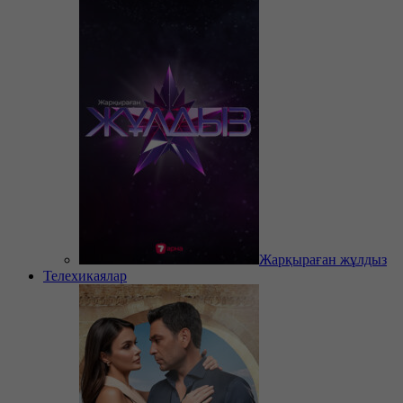
Жарқыраған жұлдыз
Телехикаялар