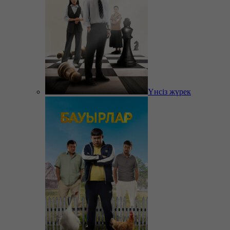
Үнсіз жүрек