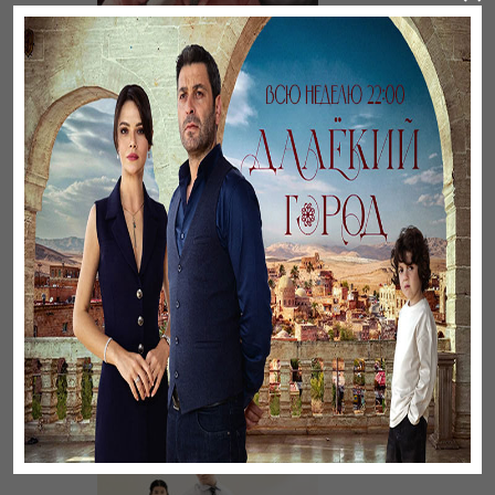
Әңгімесі ауылдың…
Үзілген жапырақтар