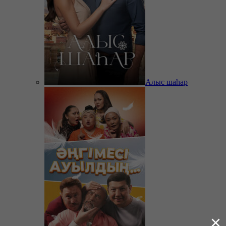
Алыс шаһар
×