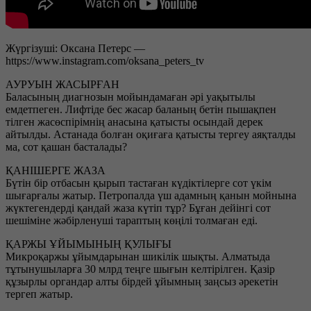
Жүргізуші: Оксана Петерс —
https://www.instagram.com/oksana_peters_tv
АУРУЫН ЖАСЫРҒАН
Баласының диагнозын мойындамаған әрі уақытылы
емдетпеген. Лифтіде бес жасар баланың бетін пышақпен
тілген жасөспірімнің анасына қатысты осындай дерек
айтылды. Астанада болған оқиғаға қатысты тергеу аяқталды
ма, сот қашан басталады?
ҚАНІШЕРГЕ ЖАЗА
Бүтін бір отбасын қырып тастаған күдіктілерге сот үкім
шығарғалы жатыр. Петропалда үш адамның қанын мойнына
жүктегендерді қандай жаза күтіп тұр? Бұған дейінгі сот
шешіміне жәбірленуші тараптың көңілі толмаған еді.
ҚАРЖЫ ҰЙЫМЫНЫҢ ҚУЛЫҒЫ
Микроқаржы ұйымдарынан шикілік шықты. Алматыда
тұтынушыларға 30 млрд теңге шығын келтірілген. Қазір
құзырлы органдар алты бірдей ұйымның заңсыз әрекетін
тергеп жатыр.