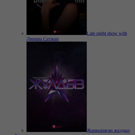
Late night show with
Динара Сатжан
Жарқыраған жұлдыз