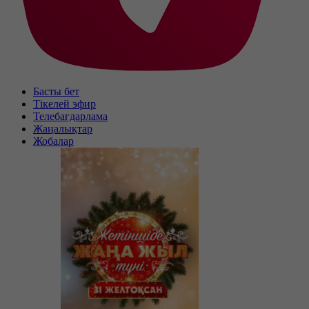
Басты бет
Тікелей эфир
Телебағдарлама
Жаңалықтар
Жобалар