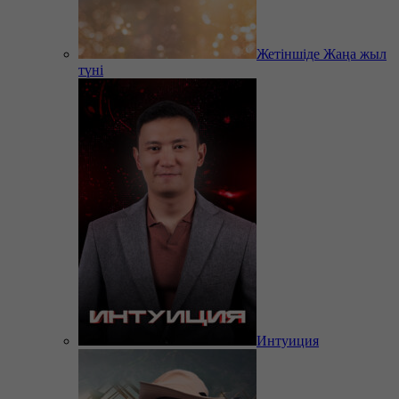
Жетіншіде Жаңа жыл
түні
Интуиция