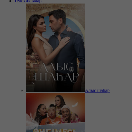
Телехикаялар
Алыс шаһар