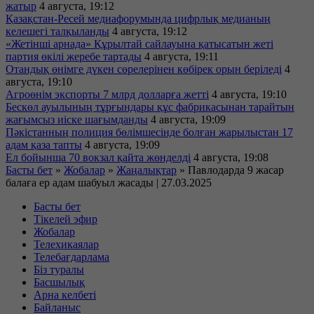
жатыр
4 августа, 19:12
Қазақстан-Ресей медиафорумында цифрлық медианың
келешегі талқыланды
4 августа, 19:12
«Жетінші арнада» Құрылтай сайлауына қатысатын жеті
партия өкілі жеребе тартады
4 августа, 19:11
Отандық өнімге дүкен сөрелерінен көбірек орын беріледі
4
августа, 19:10
Агроөнім экспорты 7 млрд долларға жетті
4 августа, 19:10
Бескөл ауылының тұрғындары құс фабрикасынан тарайтын
жағымсыз иіске шағымданды
4 августа, 19:09
Пәкістанның полиция бөлімшесінде болған жарылыстан 17
адам қаза тапты
4 августа, 19:09
Ел бойынша 70 вокзал қайта жөнделді
4 августа, 19:08
Басты бет
»
Жобалар
»
Жаңалықтар
»
Павлодарда 9 жасар
балаға ер адам шабуыл жасады | 27.03.2025
Басты бет
Тікелей эфир
Жобалар
Телехикаялар
Телебағдарлама
Біз туралы
Басшылық
Арна келбеті
Байланыс