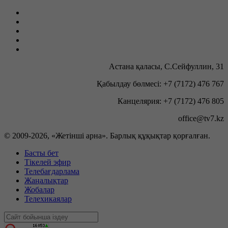
Астана қаласы, С.Сейфуллин, 31
Қабылдау бөлмесі: +7 (7172) 476 767
Канцелярия: +7 (7172) 476 805
office@tv7.kz
© 2009-
2026, «Жетінші арна». Барлық құқықтар қорғалған.
Басты бет
Тікелей эфир
Телебағдарлама
Жаңалықтар
Жобалар
Телехикаялар