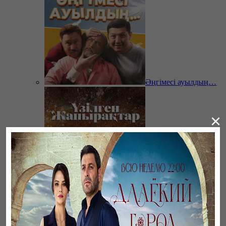
Әңгімесі ауылдың…
×