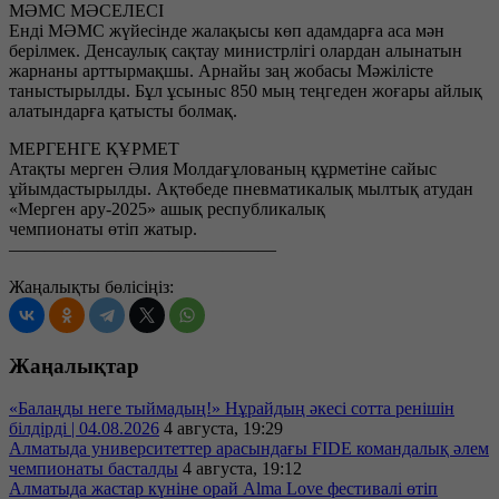
МӘМС МӘСЕЛЕСІ
Енді МӘМС жүйесінде жалақысы көп адамдарға аса мән
берілмек. Денсаулық сақтау министрлігі олардан алынатын
жарнаны арттырмақшы. Арнайы заң жобасы Мәжілісте
таныстырылды. Бұл ұсыныс 850 мың теңгеден жоғары айлық
алатындарға қатысты болмақ.
МЕРГЕНГЕ ҚҰРМЕТ
Атақты мерген Әлия Молдағұлованың құрметіне сайыс
ұйымдастырылды. Ақтөбеде пневматикалық мылтық атудан
«Мерген ару-2025» ашық республикалық
чемпионаты өтіп жатыр.
———————————————
Жаңалықты бөлісіңіз:
Жаңалықтар
«Балаңды неге тыймадың!» Нұрайдың әкесі сотта ренішін
білдірді | 04.08.2026
4 августа, 19:29
Алматыда университеттер арасындағы FIDE командалық әлем
чемпионаты басталды
4 августа, 19:12
Алматыда жастар күніне орай Alma Love фестивалі өтіп