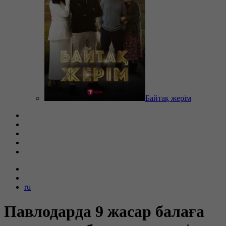
Байтақ жерім
ru
Павлодарда 9 жасар балаға