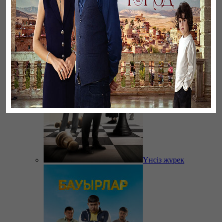
Үзілген жапырақтар
Үнсіз жүрек