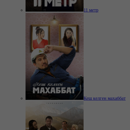
11 метр
Кеш келген махаббат