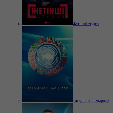
Жетінші студия
Тағдырлас тамырлар